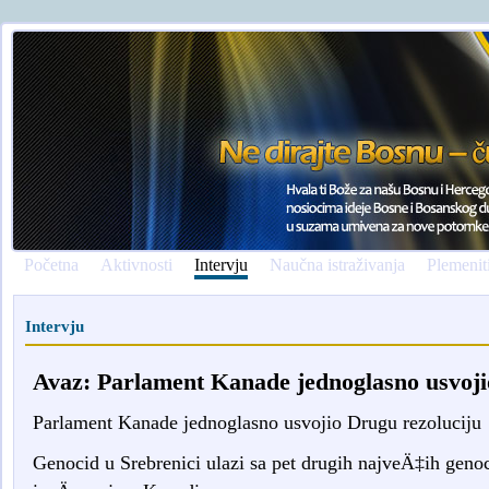
Početna
Aktivnosti
Intervju
Naučna istraživanja
Plemenit
Intervju
Avaz: Parlament Kanade jednoglasno usvoji
Parlament Kanade jednoglasno usvojio Drugu rezoluciju
Genocid u Srebrenici ulazi sa pet drugih najveÄ‡ih geno