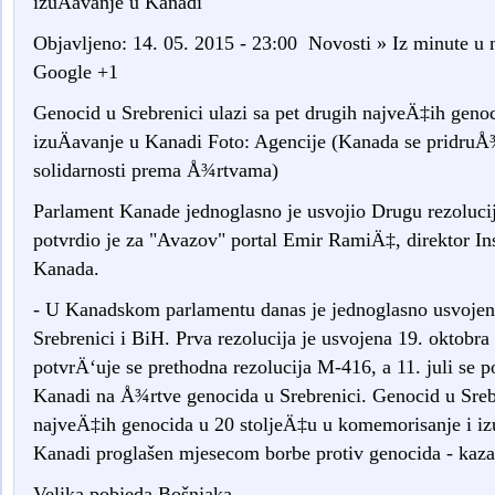
izuÄavanje u Kanadi
Objavljeno: 14. 05. 2015 - 23:00 Novosti » Iz minute
Google +1
Genocid u Srebrenici ulazi sa pet drugih najveÄ‡ih geno
izuÄavanje u Kanadi Foto: Agencije (Kanada se pridru
solidarnosti prema Å¾rtvama)
Parlament Kanade jednoglasno je usvojio Drugu rezolucij
potvrdio je za "Avazov" portal Emir RamiÄ‡, direktor Ins
Kanada.
- U Kanadskom parlamentu danas je jednoglasno usvojena
Srebrenici i BiH. Prva rezolucija je usvojena 19. oktob
potvrÄ‘uje se prethodna rezolucija M-416, a 11. juli se 
Kanadi na Å¾rtve genocida u Srebrenici. Genocid u Srebr
najveÄ‡ih genocida u 20 stoljeÄ‡u u komemorisanje i izu
Kanadi proglašen mjesecom borbe protiv genocida - kaz
Velika pobjeda Bošnjaka