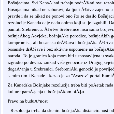
Bošnjacima. Svi KanaÄ‘ani trebaju podrÅ¾ati ovu rezolu
Bošnjacima nikad ne zaboravi, da ljudi Å¾ive zajedno u m
pravde i da se nikad ne ponovi ono što se desilo Bošnja
rezolucije Kanada daje nadu onima koji su je izgubili. D
pamtiti Srebrenicu. Å½rtve Srebrenice nisu samo brojevi
bošnjaÄkog Äovjeka, bošnjaÄke porodice, bošnjaÄkih 
kompromisa, ali bosanska drÅ¾ava i bošnjaÄka Å¾rtva –
bosanske drÅ¾ave i bez aktivne uspomene na bošnjaÄk
naroda. To je granica koja mora biti uspostavljena u svak
izgradio po devizi: «nikad više genocid» iz Drugog svjetsk
dogaÄ‘anja u Srebrenici. SrebreniÄki genocid je povrije
samim tim i Kanade - kazao je za "Avazov" portal Rami
Za Kanadske Bošnjake rezolucija treba biti poÄetak rada n
kulture pamÄ‡enja u bošnjaÄkom biÄ‡u.
Pravo na buduÄ‡nost
- Rezolucija treba da skenira bošnjaÄka distanciranost o