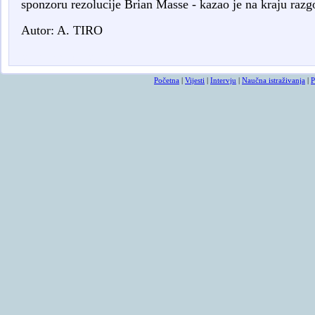
sponzoru rezolucije Brian Masse - kazao je na kraju ra
Autor: A. TIRO
smrtovnice
osmrtnicama ba
Početna
|
Vijesti
|
Intervju
|
Naučna istraživanja
|
P