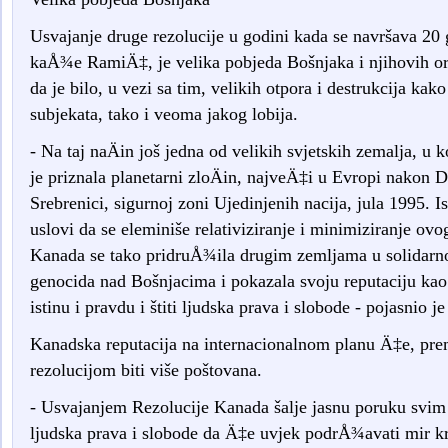
Usvajanje druge rezolucije u godini kada se navršava 20 
kaÅ¾e RamiÄ‡, je velika pobjeda Bošnjaka i njihovih or
da je bilo, u vezi sa tim, velikih otpora i destrukcija ka
subjekata, tako i veoma jakog lobija.
- Na taj naÄin još jedna od velikih svjetskih zemalja, u 
je priznala planetarni zloÄin, najveÄ‡i u Evropi nakon 
Srebrenici, sigurnoj zoni Ujedinjenih nacija, jula 1995. 
uslovi da se eleminiše relativiziranje i minimiziranje ovo
Kanada se tako pridruÅ¾ila drugim zemljama u solidarn
genocida nad Bošnjacima i pokazala svoju reputaciju kao
istinu i pravdu i štiti ljudska prava i slobode - pojasnio 
Kanadska reputacija na internacionalnom planu Ä‡e, p
rezolucijom biti više poštovana.
- Usvajanjem Rezolucije Kanada šalje jasnu poruku svim 
ljudska prava i slobode da Ä‡e uvjek podrÅ¾avati mir kr