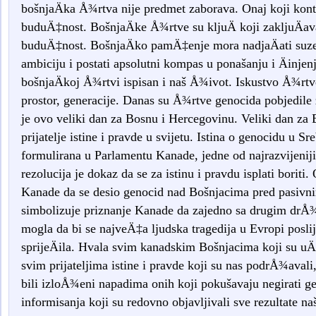
bošnjaÄka Å¾rtva nije predmet zaborava. Onaj koji kontro
buduÄ‡nost. BošnjaÄke Å¾rtve su kljuÄ koji zakljuÄav
buduÄ‡nost. BošnjaÄko pamÄ‡enje mora nadjaÄati suze, 
ambiciju i postati apsolutni kompas u ponašanju i Äinjen
bošnjaÄkoj Å¾rtvi ispisan i naš Å¾ivot. Iskustvo Å¾rtve
prostor, generacije. Danas su Å¾rtve genocida pobjedile 
je ovo veliki dan za Bosnu i Hercegovinu. Veliki dan za 
prijatelje istine i pravde u svijetu. Istina o genocidu u Sre
formulirana u Parlamentu Kanade, jedne od najrazvijenij
rezolucija je dokaz da se za istinu i pravdu isplati boriti
Kanade da se desio genocid nad Bošnjacima pred pasivnim
simbolizuje priznanje Kanade da zajedno sa drugim drÅ¾a
mogla da bi se najveÄ‡a ljudska tragedija u Evropi posli
sprijeÄila. Hvala svim kanadskim Bošnjacima koji su uÄ
svim prijateljima istine i pravde koji su nas podrÅ¾av
bili izloÅ¾eni napadima onih koji pokušavaju negirati g
informisanja koji su redovno objavljivali sve rezultate na