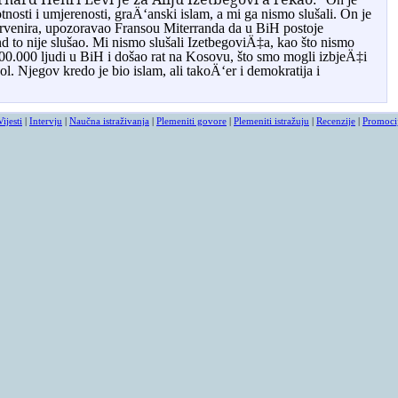
tnosti i umjerenosti, graÄ‘anski islam, a mi ga nismo slušali. On je
ervenira, upozoravao Fransou Miterranda da u BiH postoje
d to nije slušao. Mi nismo slušali IzetbegoviÄ‡a, kao što nismo
200.000 ljudi u BiH i došao rat na Kosovu, što smo mogli izbjeÄ‡i
l. Njegov kredo je bio islam, ali takoÄ‘er i demokratija i
Vijesti
|
Intervju
|
Naučna istraživanja
|
Plemeniti govore
|
Plemeniti istražuju
|
Recenzije
|
Promoci