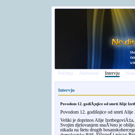
Početna
Aktivnosti
Intervju
Nauč
Intervju
Povodom 12. godiÅ¡njice od smrti Alije Iz
Povodom 12. godišnjice od smrti Alij
Veliki je doprinos Alije IzetbegoviÄ‡a, 
Svojim djelovanjem snaÅ¾no je obiljeÅ
nikada na štetu drugih bosanskohercego
Filozof i pisac B
demokratske BiH.