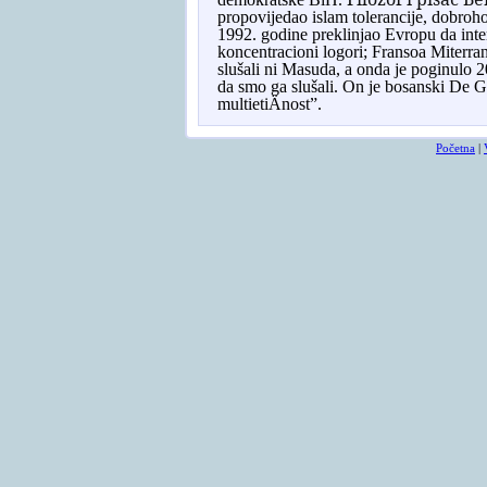
propovijedao islam tolerancije, dobroho
1992. godine preklinjao Evropu da int
koncentracioni logori; Fransoa Miterran
slušali ni Masuda, a onda je poginulo 
da smo ga slušali. On je bosanski De Go
multietiÄnost”.
Početna
|