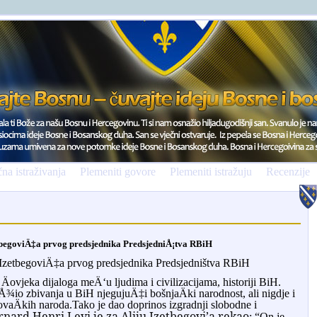
na istraživanja
Plemeniti govore
Plemeniti istražuju
Recenzije
etbegoviÄ‡a prvog predsjednika PredsjedniÅ¡tva RBiH
e IzetbegoviÄ‡a prvog predsjednika Predsjedništva RBiH
Äovjeka dijaloga meÄ‘u ljudima i civilizacijama, historiji BiH.
¾io zbivanja u BiH njegujuÄ‡i bošnjaÄki narodnost, ali nigdje i
vaÄkih naroda.Tako je dao doprinos izgradnji slobodne i
ernard Henri Levi je za Aliju Izetbegovi’a rekao
: “
On je