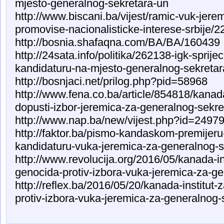
mjesto-generalnog-sekretara-un
http://www.biscani.ba/vijest/ramic-vuk-jere
promovise-nacionalisticke-interese-srbije/
http://bosnia.shafaqna.com/BA/BA/160439
http://24sata.info/politika/262138-igk-sprije
kandidaturu-na-mjesto-generalnog-sekretar
http://bosnjaci.net/prilog.php?pid=58968
http://www.fena.co.ba/article/854818/kanad
dopusti-izbor-jeremica-za-generalnog-sekre
http://www.nap.ba/new/vijest.php?id=2497
http://faktor.ba/pismo-kandaskom-premijeru-
kandidaturu-vuka-jeremica-za-generalnog-s
http://www.revolucija.org/2016/05/kanada-ins
genocida-protiv-izbora-vuka-jeremica-za-ge
http://reflex.ba/2016/05/20/kanada-institut-
protiv-izbora-vuka-jeremica-za-generalnog-
smrtovnice
osmrtnicama ba