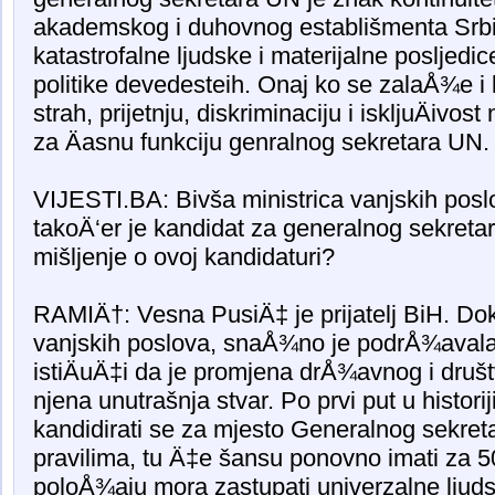
akademskog i duhovnog establišmenta Srbij
katastrofalne ljudske i materijalne posljed
politike devedesteih. Onaj ko se zalaÅ¾e i 
strah, prijetnju, diskriminaciju i iskljuÄivo
za Äasnu funkciju genralnog sekretara UN.
VIJESTI.BA: Bivša ministrica vanjskih pos
takoÄ‘er je kandidat za generalnog sekreta
mišljenje o ovoj kandidaturi?
RAMIÄ†: Vesna PusiÄ‡ je prijatelj BiH. Dok 
vanjskih poslova, snaÅ¾no je podrÅ¾avala 
istiÄuÄ‡i da je promjena drÅ¾avnog i druš
njena unutrašnja stvar. Po prvi put u histor
kandidirati se za mjesto Generalnog sekre
pravilima, tu Ä‡e šansu ponovno imati za 
poloÅ¾aju mora zastupati univerzalne ljudsk