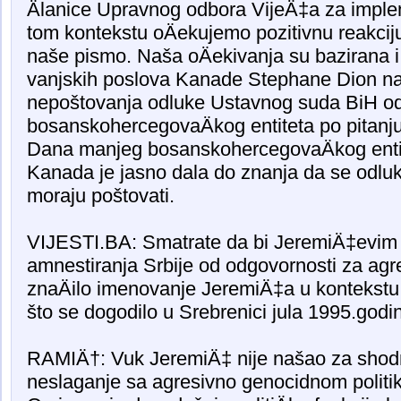
Älanice Upravnog odbora VijeÄ‡a za imple
tom kontekstu oÄekujemo pozitivnu reakci
naše pismo. Naša oÄekivanja su bazirana i
vanjskih poslova Kanade Stephane Dion na
nepoštovanja odluke Ustavnog suda BiH od 
bosanskohercegovaÄkog entiteta po pitanju
Dana manjeg bosanskohercegovaÄkog enti
Kanada je jasno dala do znanja da se odl
moraju poštovati.
VIJESTI.BA: Smatrate da bi JeremiÄ‡evim 
amnestiranja Srbije od odgovornosti za agre
znaÄilo imenovanje JeremiÄ‡a u kontekstu
što se dogodilo u Srebrenici jula 1995.godi
RAMIÄ†: Vuk JeremiÄ‡ nije našao za shod
neslaganje sa agresivno genocidnom politi