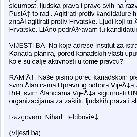
sigurnost, ljudska prava i pravo svih na ra
PusiÄ‡ to radi. Agitirati protiv kandidature
znaÄi agitirati protiv Hrvatske. Ljudi koji to
Hrvatske. LiÄno podrÅ¾avam tu kandidatur
VIJESTI.BA: Na koje adrese Institut za ist
Kanada planira, pored kanadskih vlasti uput
koje su dalje aktivnosti u tome pravcu?
RAMIÄ†: Naše pismo pored kanadskom pre
svim Älanicama Upravnog odbora VijeÄ‡a 
BiH, svim Älanicama VijeÄ‡a sigurnosti U
organizacijama za zaštitu ljudskih prava i s
Razgovaro: Nihad HebiboviÄ‡
(Vijesti.ba)