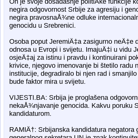
On je svoje dosadašnje politiÄke funkcije ko
negira odgovornost Srbije za agresiju i ge
negira pravosnaÅ¾ne odluke internacionaln
genocidu u Srebrenici.
Osoba poput JeremiÄ‡a zasigurno neÄ‡e dopr
odnosa u Evropi i svijetu. ImajuÄ‡i u vidu 
osjeÄ‡aj za istinu i pravdu i kontinuirani p
krivice, njegovo imenovanje bi štetilo radu
institucije, degradiralo bi njen rad i smanjilo
bude faktor mira u svijetu.
VIJESTI.BA: Srbija je proglašena odgovorn
nekaÅ¾njavanje genocida. Kakvu poruku S
kandidaturom.
RAMIÄ†: Srbijanska kandidatura negatora g
generalnog sekretara UN je znak kontinuiteta