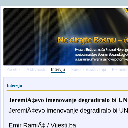
Početna
Aktivnosti
Intervju
Naučna istraživanja
Plemenit
Intervju
JeremiÄ‡evo imenovanje degradiralo bi UN k
JeremiÄ‡evo imenovanje degradiralo bi UN k
Emir RamiÄ‡ / Vijesti.ba