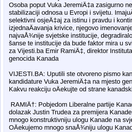
Osoba poput Vuka JeremiÄ‡a zasigurno neÄ
stabilizaciji odnosa u Evropi i svijetu. Ima
selektivni osjeÄ‡aj za istinu i pravdu i kont
izjednaÄavanja krivice, njegovo imenovanje 
najvaÅ¾nije svjetske institucije, degradiralo
šanse te institucije da bude faktor mira u svi
za Vijesti.ba Emir RamiÄ‡, direktor Institut
genocida Kanada
VIJESTI.BA: Uputili ste otvoreno pismo ka
kandidature Vuka JeremiÄ‡a na mjesto gen
Kakvu reakciju oÄekujte od strane kanadski
RAMIÄ†: Pobjedom Liberalne partije Kanad
dolazak Justin Trudea za premijera Kanade
mnogo konstruktivniju ulogu Kanade na svjets
OÄekujemo mnogo snaÅ¾niju ulogu Kanad