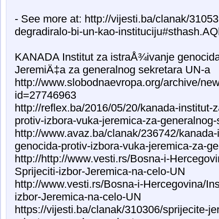
- See more at: http://vijesti.ba/clanak/310
degradiralo-bi-un-kao-instituciju#sthash.AQ
KANADA Institut za istraÅ¾ivanje genocida
JeremiÄ‡a za generalnog sekretara UN-a
http://www.slobodnaevropa.org/archive/new
id=27746963
http://reflex.ba/2016/05/20/kanada-institut-
protiv-izbora-vuka-jeremica-za-generalnog-
http://www.avaz.ba/clanak/236742/kanada-ins
genocida-protiv-izbora-vuka-jeremica-za-g
http://http://www.vesti.rs/Bosna-i-Hercegovi
Sprijeciti-izbor-Jeremica-na-celo-UN
http://www.vesti.rs/Bosna-i-Hercegovina/Inst
izbor-Jeremica-na-celo-UN
https://vijesti.ba/clanak/310306/sprijecite-