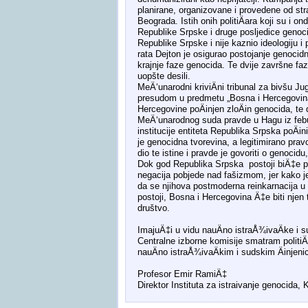
planirane, organizovane i provedene od str
Beograda. Istih onih politiÄara koji su i o
Republike Srpske i druge posljedice genocid
Republike Srpske i nije kaznio ideologiju i 
rata Dejton je osigurao postojanje genocid
krajnje faze genocida. Te dvije završne faz
uopšte desili.
MeÄ‘unarodni kriviÄni tribunal za bivšu J
presudom u predmetu „Bosna i Hercegovina p
Hercegovine poÄinjen zloÄin genocida, te 
MeÄ‘unarodnog suda pravde u Hagu iz febur
institucije entiteta Republika Srpska poÄi
je genocidna tvorevina, a legitimirano prav
dio te istine i pravde je govoriti o genocid
Dok god Republika Srpska postoji biÄ‡e p
negacija pobjede nad fašizmom, jer kako je
da se njihova postmoderna reinkarnacija 
postoji, Bosna i Hercegovina Ä‡e biti njen
društvo.
ImajuÄ‡i u vidu nauÄno istraÅ¾ivaÄke i s
Centralne izborne komisije smatram polit
nauÄno istraÅ¾ivaÄkim i sudskim Äinjeni
Profesor Emir RamiÄ‡
Direktor Instituta za istraivanje genocida,
smrtovnice
osmrtnicama ba