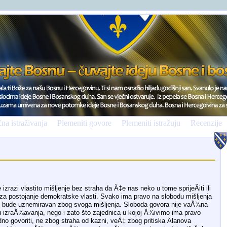
na istraživanja
Plemeniti govore
Plemeniti istražuju
Recenzije
razi vlastito mišljenje bez straha da Ä‡e nas neko u tome sprijeÄiti ili
 za postojanje demokratske vlasti. Svako ima pravo na slobodu mišljenja
ne bude uznemiravan zbog svoga mišljenja. Sloboda govora nije vaÅ¾na
 izraÅ¾avanja, nego i zato što zajednica u kojoj Å¾ivimo ima pravo
odno govoriti, ne zbog straha od kazni, veÄ‡ zbog pritiska Älanova