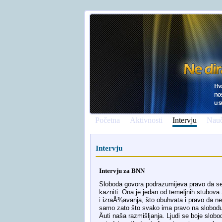
Početna
Aktivnosti
Intervju
Nauč
Intervju
Intervju za BNN
Sloboda govora podrazumijeva pravo da se iz
kazniti. Ona je jedan od temeljnih stubova
i izraÅ¾avanja, što obuhvata i pravo da 
samo zato što svako ima pravo na slobodu
Äuti naša razmišljanja. Ljudi se boje slob