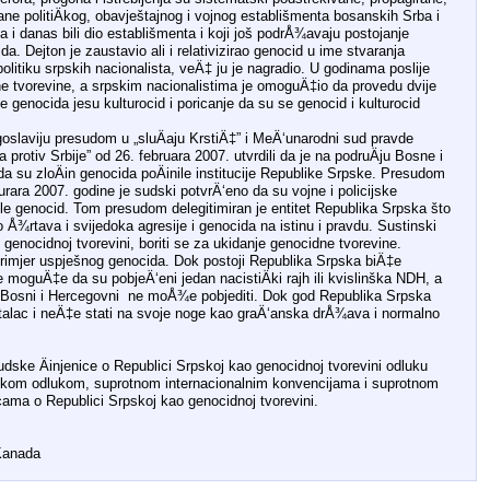
ane politiÄkog, obavještajnog i vojnog establišmenta bosanskih Srba i
nda i danas bili dio establišmenta i koji još podrÅ¾avaju postojanje
a. Dejton je zaustavio ali i relativizirao genocid u ime stvaranja
politiku srpskih nacionalista, veÄ‡ ju je nagradio. U godinama poslije
ne tvorevine, a srpskim nacionalistima je omoguÄ‡io da provedu dvije
e genocida jesu kulturocid i poricanje da su se genocid i kulturocid
ugoslaviju presudom u „sluÄaju KrstiÄ‡” i MeÄ‘unarodni sud pravde
rotiv Srbije” od 26. februara 2007. utvrdili da je na podruÄju Bosne i
da su zloÄin genocida poÄinile institucije Republike Srpske. Presudom
ara 2007. godine je sudski potvrÄ‘eno da su vojne i policijske
nile genocid. Tom presudom delegitimiran je entitet Republika Srpska što
o Å¾rtava i svijedoka agresije i genocida na istinu i pravdu. Sustinski
u, genocidnoj tvorevini, boriti se za ukidanje genocidne tvorevine.
rimjer uspješnog genocida. Dok postoji Republika Srpska biÄ‡e
 moguÄ‡e da su pobjeÄ‘eni jedan nacistiÄki rajh ili kvislinška NDH, a
u Bosni i Hercegovni ne moÅ¾e pobjediti. Dok god Republika Srpska
 talac i neÄ‡e stati na svoje noge kao graÄ‘anska drÅ¾ava i normalno
udske Äinjenice o Republici Srpskoj kao genocidnoj tvorevini odluku
iÄkom odlukom, suprotnom internacionalnim konvencijama i suprotnom
cama o Republici Srpskoj kao genocidnoj tvorevini.
 Kanada