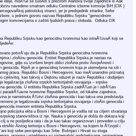
e ideje, moÅ¾e se suoÄiti s prezirom Älanova svoje zajednice ili Äak
 obziru navedeno smatram odluku Centralne izborne komisije BiH {CIK }
egovaÄkoj patriotskoj stranci, jer je predsjednik stranke, Sefer
izbore, u jednom govoru nazvao Republiku Srpsku "genocidnom
gim konvnecijama o zaštiti ljudskih prava i sloboda. Odluka CIK
i na Republiku Srpsku kao genocidnu tvorevinui kao istraÅ¾ivaÄ koji se
jedeÄe:
ovano potvrÄ‘uju da je Republika Srpska genocidna tvorevina
njima i zloÄinu genocida. Entitet Republika Srpska je nastao na
govine, gdje su izvršeni brojni oblici zloÄina protiv ÄovjeÄnosti i
 genocida. RijeÄ je o genocidnoj tvorevini koja je utemeljena na sili i
nog prava. Republici Bosni i Hercegovini, kao meÄ‘unarodno priznatoj
no cjelovitoj, kao takvoj u Dejtonu oduzet je naziv Republika i dodijeljen
 legalizacija zloÄina srpskih teritorijalnih osvajanja – srpske
Äina genocida. U entitetu Republika Srpska zadrÅ¾an je i odrÅ¾an
vlasti paradrÅ¾avne tvorevine Republike Srpske, od lokalne zajednice,
ina je nametnuta Å¾rtvi zloÄina genocida i kao takva ona predstavlja
emeno je legalizovala srpska teritorijalna osvajanja i zloÄin genocida i
a genocida imenom entiteta Republika Srpska.
no policijska elita u Bosni i Hercegovini je vodila rat sa ciljem stvaranja
esrpskog stanovništva iz nje. Nauka o genocidu je došla do dokaza koji
 cilj a ne posljedica rata i da je kao takav organizovan i proveden u cilju
tniÄki Äistog teritorija u Bosni i Hercegovini, na kojem bi Å¾ivjeli i
Ä‘ani koji sebe percipiraju kao Srbe. Bošnjaci i Hrvati su stoga
erora, progona i istrebljenja su sistematski podstrekivane, propagirane,