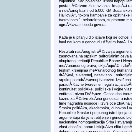
zajednice. Kad pojedinac iznosi nepopularn
postati Å¾rtvom zlostavljanja. ImajuÄ‡i u
o novÄanoj kazni od 5.000 KM Bosanskoherc
HaliloviÄ‡, tokom kampanje za opštinske 
tvorevinom.". nekorektnom, suprotnom mno
ugroÅ¾ava slobodu govora.
Kada je u pitanju dio izjave koji se odnos
bavi naukom o genocudu Å¾elim istaÄ‡i sl
Rezultati nauÄnog istraÅ¾ivanja argument
zasnovana na srpskim teritorijalnim osvaja
okupiranoj teritoriji Republike Bosne i Herce
meÄ‘unarodnog prava, ukljuÄujuÄ‡i i zloÄin
teškim kršenjima meÄ‘unarodnog humanitar
drÅ¾avi, suverenoj, nezavisnoj i teritorijal
srpskoj paradrÅ¾avnoj tvorevini. Izvršena je
paradrÅ¾avne tvorevine i legalizacija zlo
kontinuitet politiÄke, policijske i vojne 
entiteta i nivoa DrÅ¾ave. Genocidna tvorev
kaznu za Å¾rtve zloÄina genocida, a istovr
time nagradila nosioce i izvršioce zloÄin
Srpska politiÄka, akademska, duhovna i voj
Republike Srpske i potpunog istrebljenja n
argumentuju da je istrebljenje i genocid bio
nacionalne homogenizacije Srba i stvaranja e
vlast obnašali samo i iskljuÄivo elita i gra
dehumanizirani kao neprijatelji. Kampanja t