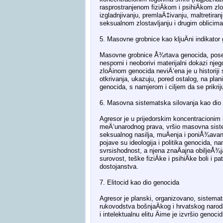
rasprostranjenom fiziÄkom i psihiÄkom z
izgladnjivanju, premlaÄ‡ivanju, maltretiran
seksualnom zlostavljanju i drugim oblicima 
5. Masovne grobnice kao kljuÄni indikator
Masovne grobnice Å¾rtava genocida, posebn
nesporni i neoborivi materijalni dokazi nj
zloÄinom genocida neviÄ‘ena je u historiji
otkrivanja, ukazuju, pored ostalog, na plani
genocida, s namjerom i ciljem da se prikrij
6. Masovna sistematska silovanja kao dio
Agresor je u prijedorskim koncentracionim lo
meÄ‘unarodnog prava, vršio masovna sistem
seksualnog nasilja, muÄenja i poniÅ¾avanj
pojave su ideologija i politika genocida, na
svrsishodnost, a njena znaÄajna obiljeÅ¾j
surovost, teške fiziÄke i psihiÄke boli i 
dostojanstva.
7. Elitocid kao dio genocida
Agresor je planski, organizovano, sistemat
rukovodstva bošnjaÄkog i hrvatskog naroda 
i intelektualnu elitu Äime je izvršio genocid