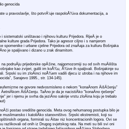
dio genocida
vate u pravoslavlje, što potvrÄ‘uje raspoloÅ¾iva dokumentacija, a
 sistematski uništavao i njihovu kulturu Prijedora. RijeÄ je o
lne kulture grada Prijedora. Tako je agresor ciljno i s namjerom
ke spomenike i urbane cjeline Prijedora od znaÄaja za kulturu Bošnjaka
iÄno je spaljivano i dizano u zrak dinamitom.
i na podruÄju prijedorske opÄ‡ine, najgomozorniji su od svih muÄilišta
 Bošnjake kao zvijeri, gulili im koÅ¾u, Å¾ive ih spaljivali. Bošnjakinje su
ali. Srpski su im zloÄinci noÅ¾em vadili djecu iz utroba i na njihove im
ocida", Sarajevo 1995., str. 134-145).
ke eufemizme ne govore nedvosmisleno o nekom "konaÄnom ÄišÄ‡enju"
etniÄkom ÄišÄ‡enju. TaÄno je da je nacistiÄko "konaÄno rješenje"
je" jer i njemu je svrha da jeziÄno sakrije vrstu zloÄina koju je trebalo
aut)
 noÄ‡i postao središte genocida. Meta ovog nehumanog postupka bilo je
e muslimansko i katoliÄko stanovništvo. Srpski ekstremisti, koji su
opštinskih organa, formirali su Äitav niz koncentracionih logora. Ovi se
isu razlikovali od onih iz Drugog svjetskog rata. Na meti su bili svi oni
oja je forsirana od strane tadašnjeg fašisoidnog reÅ¾ima Slobodana