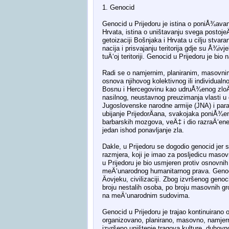
1. Genocid
Genocid u Prijedoru je istina o poniÅ¾avan
Hrvata, istina o uništavanju svega postojeÄ
getoizaciji Bošnjaka i Hrvata u cilju stvara
nacija i prisvajanju teritorija gdje su Å¾ivj
tuÄ‘oj teritoriji. Genocid u Prijedoru je bio 
Radi se o namjernim, planiranim, masovnim
osnova njihovog kolektivnog ili individualn
Bosnu i Hercegovinu kao udruÅ¾enog zloÄ
nasilnog, neustavnog preuzimanja vlasti u
Jugoslovenske narodne armije (JNA) i paravo
ubijanje PrijedorÄana, svakojaka poniÅ¾enja
barbarskih mozgova, veÄ‡ i dio razraÄ‘en
jedan ishod ponavljanje zla.
Dakle, u Prijedoru se dogodio genocid jer 
razmjera, koji je imao za posljedicu masov
u Prijedoru je bio usmjeren protiv osnovnih
meÄ‘unarodnog humanitarnog prava. Genoci
Äovjeku, civilizaciji. Zbog izvršenog genoc
broju nestalih osoba, po broju masovnih gr
na meÄ‘unarodnim sudovima.
Genocid u Prijedoru je trajao kontinuirano
organizovano, planirano, masovno, namjerno 
izvršeno uništenje tragova kulture, duhovno