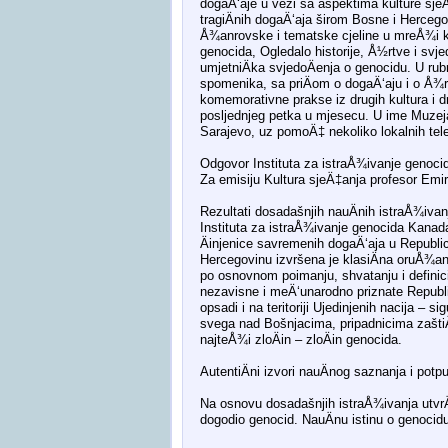
dogaÄ‘aje u vezi sa aspektima kulture sjeÄ
tragiÄnih dogaÄ‘aja širom Bosne i Hercegovi
Å¾anrovske i tematske cjeline u mreÅ¾i ko
genocida, Ogledalo historije, Å½rtve i svj
umjetniÄka svjedoÄenja o genocidu. U rub
spomenika, sa priÄom o dogaÄ‘aju i o Å¾r
komemorativne prakse iz drugih kultura i d
posljednjeg petka u mjesecu. U ime Muzeja 
Sarajevo, uz pomoÄ‡ nekoliko lokalnih tele
Odgovor Instituta za istraÅ¾ivanje genoci
Za emisiju Kultura sjeÄ‡anja profesor Emi
Rezultati dosadašnjih nauÄnih istraÅ¾ivan
Instituta za istraÅ¾ivanje genocida Kanad
Äinjenice savremenih dogaÄ‘aja u Republic
Hercegovinu izvršena je klasiÄna oruÅ¾ana 
po osnovnom poimanju, shvatanju i definici
nezavisne i meÄ‘unarodno priznate Republi
opsadi i na teritoriji Ujedinjenih nacija – 
svega nad Bošnjacima, pripadnicima zaštiÄ‡
najteÅ¾i zloÄin – zloÄin genocida.
AutentiÄni izvori nauÄnog saznanja i potp
Na osnovu dosadašnjih istraÅ¾ivanja utvrÄ‘
dogodio genocid. NauÄnu istinu o genocidu