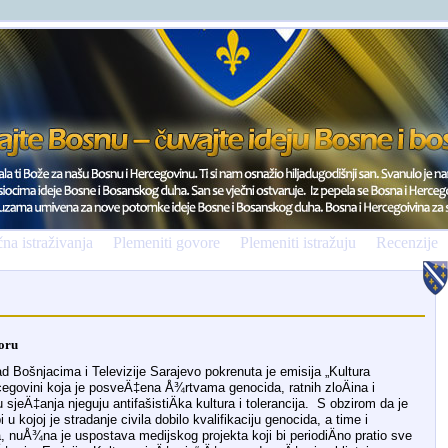
na istraživanja
Plemeniti govore
Plemeniti istražuju
Recenzije
doru
d Bošnjacima i Televizije Sarajevo pokrenuta je emisija „Kultura
cegovini koja je posveÄ‡ena Å¾rtvama genocida, ratnih zloÄina i
u sjeÄ‡anja njeguju antifašistiÄka kultura i tolerancija. S obzirom da je
 kojoj je stradanje civila dobilo kvalifikaciju genocida, a time i
 nuÅ¾na je uspostava medijskog projekta koji bi periodiÄno pratio sve