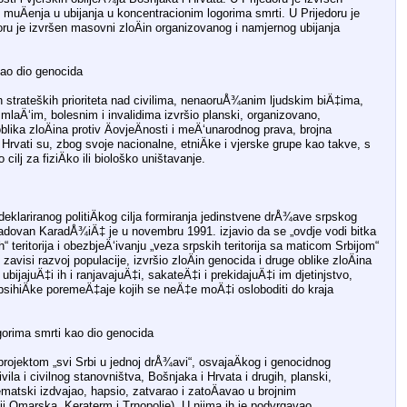
muÄenja u ubijanja u koncentracionim logorima smrti. U Prijedoru je
oru je izvršen masovni zloÄin organizovanog i namjernog ubijanja
kao dio genocida
ih strateških prioriteta nad civilima, nenaoruÅ¾anim ljudskim biÄ‡ima,
laÄ‘im, bolesnim i invalidima izvršio planski, organizovano,
oblika zloÄina protiv ÄovjeÄnosti i meÄ‘unarodnog prava, brojna
Hrvati su, zbog svoje nacionalne, etniÄke i vjerske grupe kao takve, s
ilj za fiziÄko ili biološko uništavanje.
 deklariranog politiÄkog cilja formiranja jedinstvene drÅ¾ave srpskog
(Radovan KaradÅ¾iÄ‡ je u novembru 1991. izjavio da se „ovdje vodi bitka
“ teritorija i obezbjeÄ‘ivanju „veza srpskih teritorija sa maticom Srbijom“
avisi razvoj populacije, izvršio zloÄin genocida i druge oblike zloÄina
ubijajuÄ‡i ih i ranjavajuÄ‡i, sakateÄ‡i i prekidajuÄ‡i im djetinjstvo,
i psihiÄke poremeÄ‡aje kojih se neÄ‡e moÄ‡i osloboditi do kraja
gorima smrti kao dio genocida
 projektom „svi Srbi u jednoj drÅ¾avi“, osvajaÄkog i genocidnog
ivila i civilnog stanovništva, Bošnjaka i Hrvata i drugih, planski,
atski izdvajao, hapsio, zatvarao i zatoÄavao u brojnim
ji Omarska, Keraterm i Trnopolje). U njima ih je podvrgavao