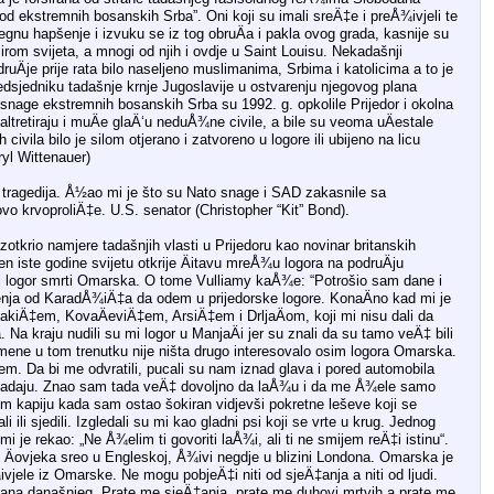
d ekstremnih bosanskih Srba”. Oni koji su imali sreÄ‡e i preÅ¾ivjeli te
bjegnu hapšenje i izvuku se iz tog obruÄa i pakla ovog grada, kasnije su
irom svijeta, a mnogi od njih i ovdje u Saint Louisu. Nekadašnji
uÄje prije rata bilo naseljeno muslimanima, Srbima i katolicima a to je
dsjedniku tadašnje krnje Jugoslavije u ostvarenju njegovog plana
nage ekstremnih bosanskih Srba su 1992. g. opkolile Prijedor i okolna
altretiraju i muÄe glaÄ‘u neduÅ¾ne civile, a bile su veoma uÄestale
vila bilo je silom otjerano i zatvoreno u logore ili ubijeno na licu
yl Wittenauer)
a tragedija. Å½ao mi je što su Nato snage i SAD zakasnile sa
ovo krvoproliÄ‡e. U.S. senator (Christopher “Kit” Bond).
zotkrio namjere tadašnjih vlasti u Prijedoru kao novinar britanskih
n iste godine svijetu otkrije Äitavu mreÅ¾u logora na podruÄju
ski logor smrti Omarska. O tome Vulliamy kaÅ¾e: “Potrošio sam dane i
nja od KaradÅ¾iÄ‡a da odem u prijedorske logore. KonaÄno kad mi je
kiÄ‡em, KovaÄeviÄ‡em, ArsiÄ‡em i DrljaÄom, koji mi nisu dali da
a kraju nudili su mi logor u ManjaÄi jer su znali da su tamo veÄ‡ bili
 mene u tom trenutku nije ništa drugo interesovalo osim logora Omarska.
em. Da bi me odvratili, pucali su nam iznad glava i pored automobila
padaju. Znao sam tada veÄ‡ dovoljno da laÅ¾u i da me Å¾ele samo
‘em kapiju kada sam ostao šokiran vidjevši pokretne leševe koji se
i ili sjedili. Izgledali su mi kao gladni psi koji se vrte u krug. Jednog
 je rekao: „Ne Å¾elim ti govoriti laÅ¾i, ali ti ne smijem reÄ‡i istinu“.
 Äovjeka sreo u Engleskoj, Å¾ivi negdje u blizini Londona. Omarska je
ele iz Omarske. Ne mogu pobjeÄ‡i niti od sjeÄ‡anja a niti od ljudi.
 dana današnjeg. Prate me sjeÄ‡anja, prate me duhovi mrtvih a prate me