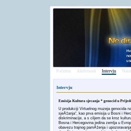
Početna
Aktivnosti
Intervju
Nauč
Intervju
Emisija Kultura sjecanja * genocid u Prije
U produkciji Virtuelnog muzeja genocida na
sjeÄ‡anja“, kao prva emisija u Bosni i Her
diskriminacije, a s ciljem da se kroz kultur
Bosna i Hercegovina jedina zemlja u Evropi u
obavezu trajnog pamÄ‡enja i upozoravanja,