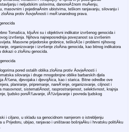
lostavljanju i neljudskim uslovima, danonoÄ‡nom muÄenju,
ju, masovnim i pojedinaÄnim ubistvima, teškom ranjavanju, silovanju i
zloÄina protiv ÄovjeÄnosti i meÄ‘unarodnog prava.
 genocida
o Tomašica, kljuÄni su i objektivni indikator izvršenog genocida i
egovog izvršenja. Njihova najneposrednija povezanost sa izvršenim
 svijeta. Masovne prijedorske grobnice, teškoÄ‡e i problemi njihovog
ranje, organizovanje i izvršenje zloÄina genocida, kao bitnog indikatora
u dokazi o zloÄinu genocida.
 genocida
gorima pored ostalih oblika zloÄina protiv ÄovjeÄnosti i
atska silovanja i druge mnogobrojne oblike barbarskih djela
a Å¾ena, djevojaka i djevojÄica, kao i starica. Bitne odredbe ove
mjera, planiranje, pripremanje, nareÄ‘enje, organizovanje, ciljnost i
a masovnost, sistematiÄnost, rasprostranjenost, selektivnost, krajnja
patnje, ljudsko poniÅ¾avanje, iÅ¾ivljavanje i povreda ljudskog
ski i ciljano, u skladu sa genocidnom namjerom o istrebljenju
u Prijedoru, ubijao, ranjavao i uništavao bošnjaÄku i hrvatsku politiÄku
.