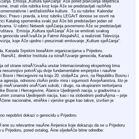
‡anja. Emisija „Kultura sjeÄ‡anja“ Ä‡e pored praÄ‡enja obljetnica
ne, imati više rubrika kroz koje Ä‡e se predstavljati razliÄite
memorativne i antifašistiÄke kulture. Tu su rubrike: Kalendar
edoci, Pravo i pravda, a kroz rubriku LEGArT donose se osvrti na
rici Katalog spomenika svaki put Ä‡e biti predstavljen jedan od
tvama. U rubrici Network sjeÄ‡anja povremeno Ä‡e se predstavljati
ruštava. Emisija „Kultura sjeÄ‡anja“ Ä‡e se emitirati svakog
genocida ureÄ‘ivaÄ‡e je Fatmir AlispahiÄ‡, a realizirati Televizija
vizija, koje Ä‡e ujedno i preuzimati emitovanje „Kulture sjeÄ‡anja“.
da, Kanada Srpskim boraÄkim organizacijama u Prijedoru.
r RamiÄ‡, direktor Instituta za istraÅ¾ivanje genocida, Kanada
ja od strane istraÅ¾ivaÄa unutar Internacionalnog ekspertnog tima
a nesumnjivo potvrÄ‘uju dvije fundamentalne empirijske i nauÄne
i Bosni i Hercegovini na kraju 20. stoljeÄ‡a: prvo, na Republiku Bosnu i
agresija, odnosno zloÄin protiv mira i sigurnosti ÄovjeÄanstva, što je
ji meÄ‘unarodni oruÅ¾ani sukob; i drugo, na okupiranim teritorijama
ke Bosne i Hercegovine, Älanice Ujedinjenih nacija, u gradovima u
sigurnim zonama Ujedinjenih nacija, kao i na slobodnim podruÄjima – prije
ene nacionalne, etniÄke i vjerske grupe kao takve, izvršen je
uno nepobitni dokazi o genocidu u Prijedoru
ene su relevantne nauÄne Äinjenice koje dokazuju da se u Prijedoru
 u Prijedoru, pored ostalog, Äine sljedeÄ‡e bitne odredbe: