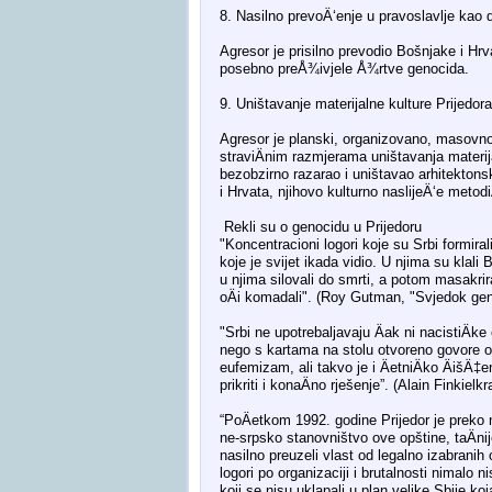
8. Nasilno prevoÄ‘enje u pravoslavlje kao 
Agresor je prisilno prevodio Bošnjake i Hr
posebno preÅ¾ivjele Å¾rtve genocida.
9. Uništavanje materijalne kulture Prijedora
Agresor je planski, organizovano, masovno i
straviÄnim razmjerama uništavanja materija
bezobzirno razarao i uništavao arhitektons
i Hrvata, njihovo kulturno naslijeÄ‘e metod
Rekli su o genocidu u Prijedoru
"Koncentracioni logori koje su Srbi formiral
koje je svijet ikada vidio. U njima su klali
u njima silovali do smrti, a potom masakrir
oÄi komadali". (Roy Gutman, "Svjedok gen
"Srbi ne upotrebaljavaju Äak ni nacistiÄ
nego s kartama na stolu otvoreno govore o Ä
eufemizam, ali takvo je i ÄetniÄko ÄišÄ‡en
prikriti i konaÄno rješenje”. (Alain Finkielkr
“PoÄetkom 1992. godine Prijedor je preko
ne-srpsko stanovništvo ove opštine, taÄnij
nasilno preuzeli vlast od legalno izabranih 
logori po organizaciji i brutalnosti nimalo n
koji se nisu uklapali u plan velike Sbije k