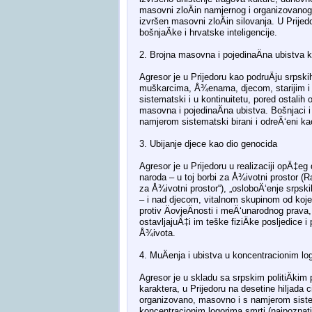
masovni zloÄin namjernog i organizovanog 
izvršen masovni zloÄin silovanja. U Prijed
bošnjaÄke i hrvatske inteligencije.
2. Brojna masovna i pojedinaÄna ubistva 
Agresor je u Prijedoru kao podruÄju srpsk
muškarcima, Å¾enama, djecom, starijim i m
sistematski i u kontinuitetu, pored ostalih 
masovna i pojedinaÄna ubistva. Bošnjaci i 
namjerom sistematski birani i odreÄ‘eni kao c
3. Ubijanje djece kao dio genocida
Agresor je u Prijedoru u realizaciji opÄ‡eg
naroda – u toj borbi za Å¾ivotni prostor 
za Å¾ivotni prostor“), „osloboÄ‘enje srpskih
– i nad djecom, vitalnom skupinom od koje z
protiv ÄovjeÄnosti i meÄ‘unarodnog prava, 
ostavljajuÄ‡i im teške fiziÄke posljedice 
Å¾ivota.
4. MuÄenja i ubistva u koncentracionim lo
Agresor je u skladu sa srpskim politiÄkim
karaktera, u Prijedoru na desetine hiljada c
organizovano, masovno i s namjerom sistem
koncentracionim logorima smrti (najpoznati