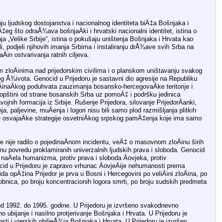
ju ljudskog dostojanstva i nacionalnog identiteta biÄ‡a Bošnjaka i
‡eg što odraÅ¾ava bošnjaÄki i hrvatski nacionalni identitet, istina o
nja „Velike Srbije“, istina o pokušaju uništenja Bošnjaka i Hrvata kao
eli, podjeli njihovih imanja Srbima i instaliranju drÅ¾ave svih Srba na
naÄin ostvarivanja ratnih ciljeva.
 zloÄinima nad prijedorskim civilima i o planskom uništavanju svakog
og Å¾ivota. Genocid u Prijedoru je sastavni dio agresije na Republiku
inaÄkog poduhvata zauzimanja bosansko-hercegovaÄke teritorije i
 opštini od strane bosanskih Srba uz pomoÄ‡ i podršku jedinica
jnih formacija iz Srbije. Rušenje Prijedora, silovanje PrijedorÄanki,
, paljevine, muÄenja i logori nisu bili samo plod razmišljanja plitkih
e osvajaÄke strategije osvetniÄkog srpskog pamÄ‡enja koje ima samo
se nije radilo o pojedinaÄnom incidentu, veÄ‡ o masovnom zloÄinu širih
nu povredu proklamiranih univerzalnih ljudskih prava i sloboda. Genocid
 naÄela humanizma, protiv prava i sloboda Äovjeka, protiv
d u Prijedoru je zapravo vrhunac ÄovjeÄije nehumanosti prema
ida opÄ‡ina Prijedor je prva u Bosni i Hercegovini po veliÄini zloÄina, po
obnica, po broju koncentracionih logora smrti, po broju sudskih predmeta
 od 1992. do 1995. godine. U Prijedoru je izvršeno svakodnevno
ubijanje i nasilno protjerivanje Bošnjaka i Hrvata. U Prijedoru je
sti i vjerskih obiljeÅ¾ja Bošnjaka i Hrvata. U Prijedoru je izvršen