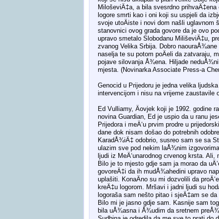
MiloševiÄ‡a, a bila svesrdno prihvaÄ‡ena o
logore smrti kao i oni koji su uspjeli da iz
svoje utoÄiste i novi dom našli uglavnom š
stanovnici ovog grada govore da je ovo podr
upravo smetalo Slobodanu MiliševiÄ‡u, pre
zvanog Velika Srbija. Dobro naouraÅ¾ane s
naselja te su potom poÄeli da zatvaraju, m
pojave silovanja Å¾ena. Hiljade neduÅ¾nih ci
mjesta. (Novinarka Associate Press-a Cher
Genocid u Prijedoru je jedna velika ljudsk
intervencijom i nisu na vrijeme zaustavile 
Ed Vulliamy, Äovjek koji je 1992. godine ra
novina Guardian, Ed je uspio da u ranu jese
Prijedora i meÄ‘u prvim prodre u prijedor
dane dok nisam došao do potrebnih odobre
KaradÅ¾iÄ‡ odobrio, susreo sam se sa Sta
ulazim sve pod nekim laÅ¾nim izgovorima. N
ljudi iz MeÄ‘unarodnog crvenog krsta. Ali,
Bilo je to mjesto gdje sam ja morao da uÄ‘
govoreÄ‡i da ih mudÅ¾ahedini upravo na
uplašiti. KonaÄno su mi dozvolili da proÄ
kreÄ‡u logorom. Mršavi i jadni ljudi su hodal
logoraša sam nešto pitao i sjeÄ‡am se da mi
Bilo mi je jasno gdje sam. Kasnije sam tog
bila uÅ¾asna i Å¾udim da sretnem preÅ¾ivj
Sudbina je odredila da me sve to prati do