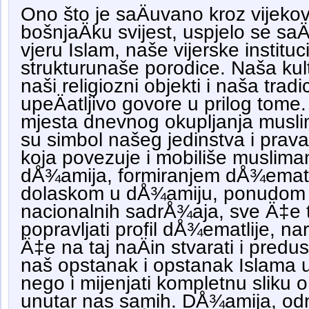
Ono što je saÄuvano kroz vijeko
bošnjaÄku svijest, uspjelo se saÄ
vjeru Islam, naše vijerske instituci
strukturunaše porodice. Naša kul
naši religiozni objekti i naša trad
upeÄatljivo govore u prilog tom
mjesta dnevnog okupljanja musli
su simbol našeg jedinstva i pra
koja povezuje i mobiliše muslim
dÅ¾amija, formiranjem dÅ¾emat
dolaskom u dÅ¾amiju, ponudom raz
nacionalnih sadrÅ¾aja, sve Ä‡e to
popravljati profil dÅ¾ematlije, na
Ä‡e na taj naÄin stvarati i pred
naš opstanak i opstanak Islama 
nego i mijenjati kompletnu sliku
unutar nas samih. DÅ¾amija, od