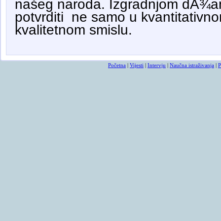
našeg naroda. Izgradnjom dÅ¾am
potvrditi ne samo u kvantitativno
kvalitetnom smislu.
smrtovnice
osmrtnicama ba
Početna
|
Vijesti
|
Intervju
|
Naučna istraživanja
|
P