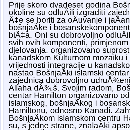
Prije skoro dvadeset godina Bošn
okoline su odluÄili izgraditi zajed
Ä‡e se boriti za oÄuvanje i jaÄa
bošnjaÄke i bosanskekomponent
biÄ‡a. Oni su dobrovoljno odluÄi
svih ovih komponenti, primjenom r
djelovanja, organizovano suprosta
kanadskom Kulturnom mozaiku i p
vrijednosti integracije u kanadsko
nastao BošnjaÄki islamski centar
zajednica dobrovoljno udruÅ¾eni
Allaha dÅ¾.š. Svojim radom, Bošn
centar Hamilton organizovano od
islamskog, bošnjaÄkog i bosansk
Hamiltonu, odnosno Kanadi. Zahv
BošnjaÄkom islamskom centru Ha
su, s jedne strane, znalaÄki aps