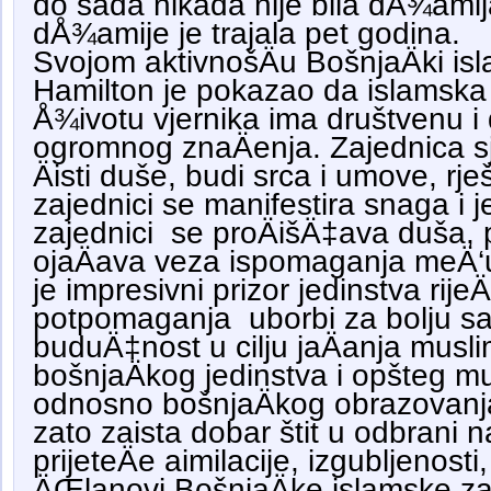
do sada nikada nije bila dÅ¾amij
dÅ¾amije je trajala pet godina.
Svojom aktivnošÄu BošnjaÄki isl
Hamilton je pokazao da islamska
Å¾ivotu vjernika ima društvenu i
ogromnog znaÄenja. Zajednica s
Äisti duše, budi srca i umove, r
zajednici se manifestira snaga i j
zajednici se proÄišÄ‡ava duša, 
ojaÄava veza ispomaganja meÄ‘u
je impresivni prizor jedinstva rijeÄi
potpomaganja uborbi za bolju sa
buduÄ‡nost u cilju jaÄanja mus
bošnjaÄkog jedinstva i opšteg m
odnosno bošnjaÄkog obrazovanja
zato zaista dobar štit u odbrani 
prijeteÄe aimilacije, izgubljenosti,
ÄŒlanovi BošnjaÄke islamske za