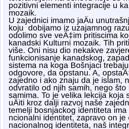
pozitivni elementi integracije u k
mozaik.
U zajednici imamo jaÄu unutrašn
koju dobijamo iz uzajamnog razum
odolimo sve veÄ‡im pritiscima 
kanadski Kulturni mozaik. Tih prit
više. Oni nisu dio nekakve zavjer
funkcionisanje kanadskog, zapa
sistema na koga Bošnjaci trebaju
odgovore, da opstanu. A, opsta
zajedno i ako znaju da je islam, n
odvratilo od njih samih, nego što i
samima. To je velika lekcija koja 
uÄiti kroz dalji razvoj naše zaje
temelji bosnjackog identiteta ima 
ncionalni identitet, zapravo on j
nacionalnog identiteta, naš integr