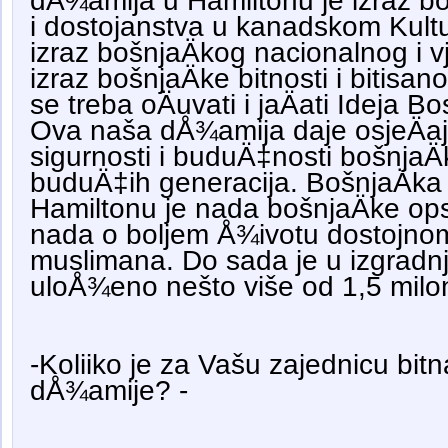
dÅ¾amija u Hamiltonu je izraz bo
i dostojanstva u kanadskom Kul
izraz bošnjaÄkog nacionalnog i vj
izraz bošnjaÄke bitnosti i bitisan
se treba oÄuvati i jaÄati Ideja 
Ova naša dÅ¾amija daje osjeÄaj
sigurnosti i buduÄ‡nosti bošnjaÄ
buduÄ‡ih generacija. BošnjaÄk
Hamiltonu je nada bošnjaÄke ops
nada o boljem Å¾ivotu dostojno
muslimana. Do sada je u izgrad
uloÅ¾eno nešto više od 1,5 milo
-Koliiko je za Vašu zajednicu bitn
dÅ¾amije? -