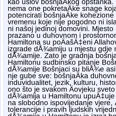
kao uslov bošnjaÄkog opstanka. 
nema one pokretaÄke snage koja 
potencirati bošnjaÄke kohezione
vremenu koje nije pogodno ni isl
ni našoj jedinoj domovini. Mjest
prazano u duhovnom i prostornom
Hamiltona su poÄašÄ‡eni Allah
izgrade dÅ¾amiju u mjestu gdje n
dÅ¾amije. Zato je gradnja bošnj
Hamiltonu sudbinsko pitanje Boš
dÅ¾amije Bošnjaci su bliÅ¾e asimi
nje gube sve: bošnjaÄka duhovnos
induvidualitet, jezik, kulturu, histor
ono što je svakom Äovjeku sveto
dÅ¾amija u Hamiltonu upuÄ‡uje n
na slobodno ispovijedanje vjere,
tolerancije i pravih ljudskih vrije