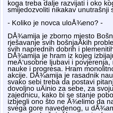
koga treba dalje razvijati i oko k
smijedozvoliti nikakav unutrašnji
- Koliko je novca uloÅ¾eno? -
DÅ¾amija je zborno mjesto Bošnj
rješavanje svih bošnjaÄkih prob
svih naprednih dobrih i plemeniti
DÅ¾amija je hram iz kojeg izbijaj
meÄ‘usobne ljubavi i povjerenja, 
nauke i progresa. Hram monolitnos
akcije. DÅ¾amija je rasadnik nauk
svako sebi treba da postavi pitan
dovoljno uÄinio za sebe, za svoj
zajednicu, kako bi se stanje pobo
izbjegli ono što ne Å¾elimo da 
svega gore navedenog, u dÅ¾ami