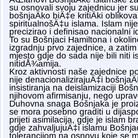
su osnovali svoju zajednicu jer su
bošnjaÄko biÄ‡e kritiÄki obliko
spiritualnošÄ‡u islama. Islam nij
precizirao i definisao nacionalni 
To su Bošnjaci Hamiltona i okoline 
izgradnju prvo zajednice, a zati
mjesto gdje do sada nije bili niti
nitidÅ¾amija.
Kroz aktivnosti naše zajednice p
nije denacionalizirajuÄ‡i bošnjaÄk
insistiranja na deislamizaciji Bo
njihovom afirmisanju, nego uprav
Duhovna snaga Bošnjaka je proiza
se mora posebno graditi u dijasp
prijeti asimilacija, gdje je islam br
gdje zahvaljujuÄ‡i islamu Bošnja
tolerancijom na osnovu koje se mo