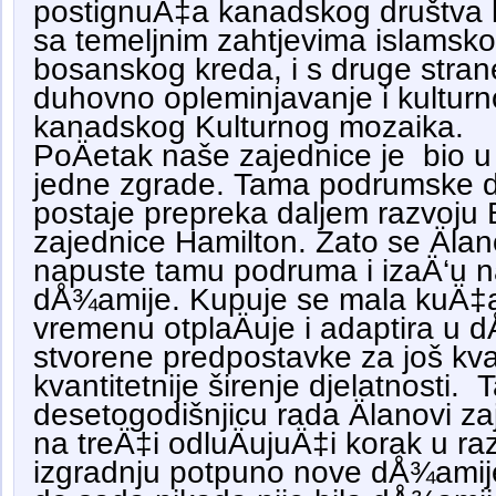
postignuÄ‡a kanadskog društva k
sa temeljnim zahtjevima islamsko
bosanskog kreda, i s druge strane
duhovno opleminjavanje i kulturn
kanadskog Kulturnog mozaika.
PoÄetak naše zajednice je bio 
jedne zgrade. Tama podrumske 
postaje prepreka daljem razvoju 
zajednice Hamilton. Zato se Älan
napuste tamu podruma i izaÄ‘u na
dÅ¾amije. Kupuje se mala kuÄ‡a
vremenu otplaÄuje i adaptira u 
stvorene predpostavke za još kvali
kvantitetnije širenje djelatnosti. 
desetogodišnjicu rada Älanovi za
na treÄ‡i odluÄujuÄ‡i korak u ra
izgradnju potpuno nove dÅ¾amije