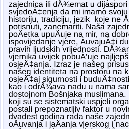
zajednica ili dÅ¾emat u dijaspori 
svjedoÄ‡enja da mi imamo svoju v
historiju, tradiciju, jezik koje ne
potisnuti, zanemariti. Naša zaje
poÄetka upuÄuje na mir, na dob
ispovijedanje vjere, ÄuvajuÄ‡i duh
pravih ljudskih vrijednosti. DÅ¾a
vjernika uvijek pobuÄ‘uje najljepša
osjeÄ‡anja. Izraz je našeg prisus
našeg identiteta na prostoru na 
osjeÄ‡aj sigurnosti i buduÄ‡nosti
kao i odrÅ¾ava nadu u nama sa
dostojnom Bošnjaka muslimana. 
koji su se sistematski uspjeli organ
postali prepoznatljiv faktor u no
dvadest godina rada naše zajedni
oÄuvanja i jaÄanja vjerskog i nac