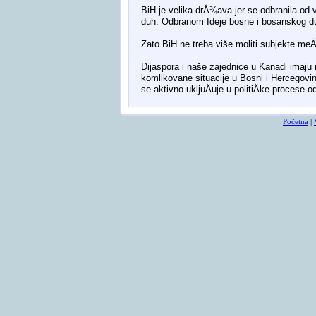
BiH je velika drÅ¾ava jer se odbranila od vi
duh. Odbranom Ideje bosne i bosanskog du
Zato BiH ne treba više moliti subjekte meÄ
Dijaspora i naše zajednice u Kanadi imaju
komlikovane situacije u Bosni i Hercegov
se aktivno ukljuÄuje u politiÄke procese 
smrtovnice
osmrtnicama ba
Početna
|