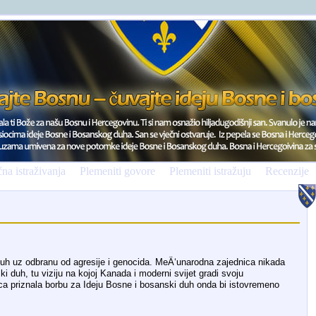
na istraživanja
Plemeniti govore
Plemeniti istražuju
Recenzije
duh uz odbranu od agresije i genocida. MeÄ‘unarodna zajednica nikada
ki duh, tu viziju na kojoj Kanada i moderni svijet gradi svoju
a priznala borbu za Ideju Bosne i bosanski duh onda bi istovremeno