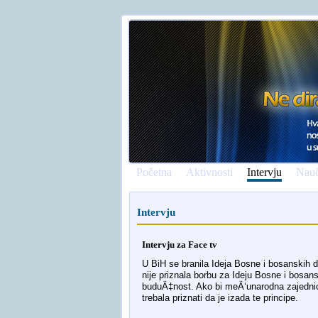
Početna
Aktivnosti
Intervju
Nauč
Intervju
Intervju za Face tv
U BiH se branila Ideja Bosne i bosanskih 
nije priznala borbu za Ideju Bosne i bosans
buduÄ‡nost. Ako bi meÄ‘unarodna zajednic
trebala priznati da je izada te principe.