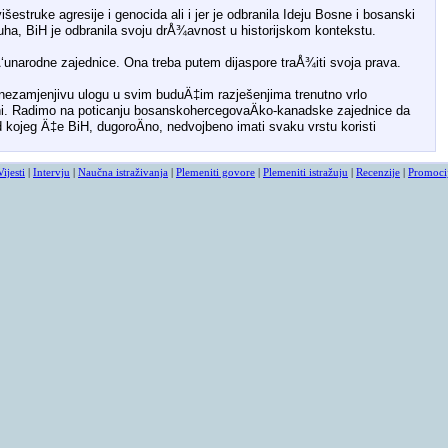
šestruke agresije i genocida ali i jer je odbranila Ideju Bosne i bosanski
ha, BiH je odbranila svoju drÅ¾avnost u historijskom kontekstu.
‘unarodne zajednice. Ona treba putem dijaspore traÅ¾iti svoja prava.
 nezamjenjivu ulogu u svim buduÄ‡im razješenjima trenutno vrlo
ini. Radimo na poticanju bosanskohercegovaÄko-kanadske zajednice da
od kojeg Ä‡e BiH, dugoroÄno, nedvojbeno imati svaku vrstu koristi
Vijesti
|
Intervju
|
Naučna istraživanja
|
Plemeniti govore
|
Plemeniti istražuju
|
Recenzije
|
Promoci