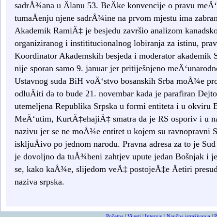
sadrÅ¾ana u Älanu 53. BeÄke konvencije o pravu meÄ‘
tumaÄenju njene sadrÅ¾ine na prvom mjestu ima zabran
Akademik RamiÄ‡ je besjedu završio analizom kanadskog
organiziranog i instititucionalnog lobiranja za istinu, pra
Koordinator Akademskih besjeda i moderator akademik S
nije sporan samo 9. januar jer pritiješnjeno meÄ‘unaro
Ustavnog suda BiH voÄ‘stvo bosanskih Srba moÅ¾e pro
odluÄiti da to bude 21. novembar kada je parafiran Dejt
utemeljena Republika Srpska u formi entiteta i u okviru 
MeÄ‘utim, KurtÄ‡ehajiÄ‡ smatra da je RS osporiv i u n
nazivu jer se ne moÅ¾e entitet u kojem su ravnopravni Sr
iskljuÄivo po jednom narodu. Pravna adresa za to je Sud
je dovoljno da tuÅ¾beni zahtjev upute jedan Bošnjak i j
se, kako kaÅ¾e, slijedom veÄ‡ postojeÄ‡e Äetiri presud
naziva srpska.
smrtovnice
osmrtnicama ba
Početna
|
Vijesti
|
Intervju
|
Naučna istraživanja
|
P