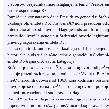
u svojstvu besjednika imao izlaganje na temu "PresuÄ‘eni
osnov osporavanja RS".
RamiÄ‡ je konstatovao da je Presuda za genocid u Srebre
ukidanje bh. entiteta RS. PravosnaÅ¾nom presudom od 2
Internacionalni sud pravde u Hagu je sudskom formulacij
osmislile i izvršile genocid u Srebrenici otvorio legiti
pravnog osporavanja entiteta RS.
Istakao je i to da antibosanska koalicija u BiH i u svijetu 
historijske, sudske i nauÄne istine o genocidu u Srebrenic
entitet RS trajna drÅ¾avna kategorija.
ReÄeno je i to da svaki meÄ‘unarodni ugovor podlijeÅ¾
postoje pravni razlozi za to, a oni su sadrÅ¾ani u BeÄko
meÄ‘unarodnih ugovora od 1969. koja kodificira postoj
pravo koje se odnosi na meÄ‘unarodne ugovore i po kojo
planeti Internacionalni sud pravde u Hagu.
RamiÄ‡ je dodao da je ništavan svaki ugovor koji je u tr
imperativnoj normi opÄ‡ega meÄ‘unarodnog prava kak