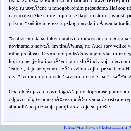
Ivana ZaniÄ‡ iz Fonda za humanitarno pravo (FHP) u Be
koje su utvrÄ‘ene u mnogobrojnim presudama Haškog tribu
nacionalistiÄke struje kojima se daje prostor u javnosti 
prizmu “zaštite interesa srpskog naroda i oÄuvanja tradic
“S obzirom da su takvi narativi promovisani u medijima 
novinama s najveÄ‡im tiraÅ¾ima, ne Äudi stav velike v
ratne prošlosti. Otvorenim podrÅ¾avanjem vlasti i izbje
koji su nerijetko i osuÄ‘eni ratni zloÄinci, koji u javnom
‘istine’, daje se vjetar u leÄ‘a svima koji u presudama H
utvrÄ‘enim u njima vide ‘zavjeru protiv Srba’”, kaÅ¾e
Ona objašnjava da ovi dogaÄ‘aji ne doprinose pomirenju 
odgovornih, te omoguÄ‡avanju Å¾rtvama da ostvare repa
simboliÄno priznanje patnji kroz koje su prošle.
smrtovnice
osmrtnicama ba
Početna
|
Vijesti
|
Intervju
|
Naučna istraživanja
|
P