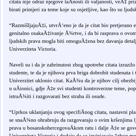
citata nije odraz njegove taÄnosti ili valjanosti, veÄ‡ p
birati primjeri za teme koje su osjetljive, kao što su ljuds
“RazmišljajuÄ‡i, utvrÄ‘eno je da je citat bio pretjerano e
genitalno osakaÄ‡ivanje Å¾rtve, i da bi rasprava o ovom
ljudskih prava mogla biti omoguÄ‡ena bez davanja detal
Univerziteta Victoria.
Naveli su i da je zabrinutost zbog upotrebe citata izrazilo
studente, te da je njihova prva briga dobrobit studenata i t
Univerzitet uklonio citat. KaÅ¾u da je njihov cilj obezbij
u uÄionici, gdje Ä‡e svi studenti kontroverzne teme, p
istraÅ¾iti i razgovarati bez straha ili osude.
“Uprkos uklanjanju ovog specifiÄnog citata, nastavni plan
se snaÅ¾no ohrabruju da razgovaraju o svim kršenjima lj
prava u bosanskohercegovaÄkom ratu i dalje Ä‡e se gov
Univerziteta Victoria i dodaju da se izvinjavaju “zbog 