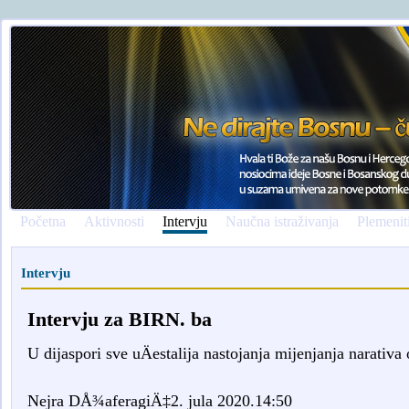
Početna
Aktivnosti
Intervju
Naučna istraživanja
Plemenit
Intervju
Intervju za BIRN. ba
U dijaspori sve uÄestalija nastojanja mijenjanja narativa
Nejra DÅ¾aferagiÄ‡2. jula 2020.14:50