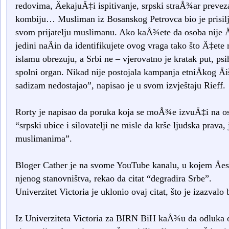
redovima, ÄekajuÄ‡i ispitivanje, srpski straÅ¾ar prev
kombiju… Musliman iz Bosanskog Petrovca bio je prisilj
svom prijatelju muslimanu. Ako kaÅ¾ete da osoba nije Äov
jedini naÄin da identifikujete ovog vraga tako što Ä‡ete
islamu obrezuju, a Srbi ne – vjerovatno je kratak put, ps
spolni organ. Nikad nije postojala kampanja etniÄkog Äi
sadizam nedostajao”, napisao je u svom izvještaju Rieff.
Rorty je napisao da poruka koja se moÅ¾e izvuÄ‡i na os
“srpski ubice i silovatelji ne misle da krše ljudska prava
muslimanima”.
Bloger Cather je na svome YouTube kanalu, u kojem Äest
njenog stanovništva, rekao da citat “degradira Srbe”.
Univerzitet Victoria je uklonio ovaj citat, što je izazvalo 
Iz Univerziteta Victoria za BIRN BiH kaÅ¾u da odluka 