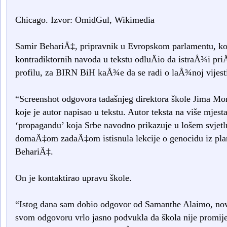
Chicago. Izvor: OmidGul, Wikimedia
Samir BehariÄ‡, pripravnik u Evropskom parlamentu, koji
kontradiktornih navoda u tekstu odluÄio da istraÅ¾i priÄ
profilu, za BIRN BiH kaÅ¾e da se radi o laÅ¾noj vijest
“Screenshot odgovora tadašnjeg direktora škole Jima Mo
koje je autor napisao u tekstu. Autor teksta na više mjest
‘propagandu’ koja Srbe navodno prikazuje u lošem svjetlu
domaÄ‡om zadaÄ‡om istisnula lekcije o genocidu iz pla
BehariÄ‡.
On je kontaktirao upravu škole.
“Istog dana sam dobio odgovor od Samanthe Alaimo, nove 
svom odgovoru vrlo jasno podvukla da škola nije promijen