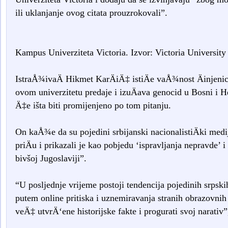
ili uklanjanje ovog citata prouzrokovali”.
Kampus Univerziteta Victoria. Izvor: Victoria University
IstraÅ¾ivaÄ Hikmet KarÄiÄ‡ istiÄe vaÅ¾nost Äinjeni
ovom univerzitetu predaje i izuÄava genocid u Bosni i 
Ä‡e išta biti promijenjeno po tom pitanju.
On kaÅ¾e da su pojedini srbijanski nacionalistiÄki medij
priÄu i prikazali je kao pobjedu ‘ispravljanja nepravde’ i
bivšoj Jugoslaviji”.
“U posljednje vrijeme postoji tendencija pojedinih srpskih
putem online pritiska i uznemiravanja stranih obrazovnih i
veÄ‡ utvrÄ‘ene historijske fakte i progurati svoj narati