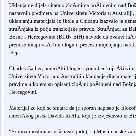
Uklanjanje dijela citata o zloÄinima poÄinjenim nad Bo
nastavnih predmeta na Univerzitetu Victoria u Australiji,
uklanjanju materijala iz škole u Chicagu izazvalo je uznem
struÄnjaka iz polja tranzicijske pravde. StruÄnjaci za
Bosne i Hercegovine (BIRN BiH) navode da ovakvi laÅ¾n
prenose imaju vaÅ¾nu ulogu u procesu mijenjanja narativa
ideja.
Charles Cather, ameriÄki bloger i youtuber koji Å¾ivi u
Univerziteta Victoria u Australiji uklanjanje dijela mater
pravima u kojem su opisani zloÄini poÄinjeni nad Bošnj
Hercegovini.
Materijal za koji se smatra da je sporan napisao je filozof
ameriÄkog pisca Davida Rieffa, koji je izvještavao iz Bi
“Srbima muslimani više nisu ljudi (…) Muslimanske zaro