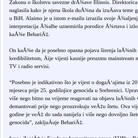
Zakonu o školstvu savezne drÅ¾ave Illinois. Direktorica 
naglasila kako je njena škola duÅ¾na da izuÄava teme g
u BiH. Alaimo je u istom e-mailu izrazila svoje Å¾aljenj
interpretacija Å¾albe uznemirila porodice Å¾rtava i izl
kaÅ¾e BehariÄ‡.
On kaÅ¾e da je posebno opasna pojava širenja laÅ¾nih vi
kredibilitetom, Äije vijesti kasnije preuzmu mainstream 
TV i radio servisi.
“Posebno je indikativno što je vijest o dogaÄ‘ajima iz 2
mjeseca prije 25. godišnjice genocida u Srebrenici. Uprav
više nego bitno na vrijeme reagovati na objavu laÅ¾nih v
demantovati prije nego prouzrokuju veÄ‡u štetu. Ova vij
godine je veÄ‡ do sada nanijela i više nego dovoljno šte
genocida”, zakljuÄuje BehariÄ‡.