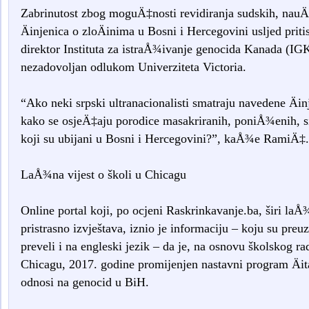
Zabrinutost zbog moguÄ‡nosti revidiranja sudskih, nauÄn
Äinjenica o zloÄinima u Bosni i Hercegovini usljed pritis
direktor Instituta za istraÅ¾ivanje genocida Kanada (IG
nezadovoljan odlukom Univerziteta Victoria.
“Ako neki srpski ultranacionalisti smatraju navedene Äinj
kako se osjeÄ‡aju porodice masakriranih, poniÅ¾enih, si
koji su ubijani u Bosni i Hercegovini?”, kaÅ¾e RamiÄ‡.
LaÅ¾na vijest o školi u Chicagu
Online portal koji, po ocjeni Raskrinkavanje.ba, širi laÅ¾n
pristrasno izvještava, iznio je informaciju – koju su preuze
preveli i na engleski jezik – da je, na osnovu školskog r
Chicagu, 2017. godine promijenjen nastavni program Äita
odnosi na genocid u BiH.