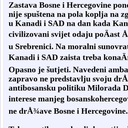
Zastava Bosne i Hercegovine pon
nije spuštena na pola koplja na
u Kanadi i SAD na dan kada Kanad
civilizovani svijet odaju poÄas
u Srebrenici. Na moralni sunovr
Kanadi i SAD zaista treba konaÄ
Opasno je šutjeti. Navedeni ambas
zapravo ne predstavlju svoju dr
antibosansku politiku Milorada D
interese manjeg bosanskohercegov
ne drÅ¾ave Bosne i Hercegovine.