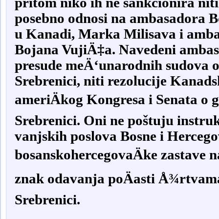
pritom niko ih ne sankcionira niti
posebno odnosi na ambasadora B
u Kanadi, Marka Milisava i am
Bojana VujiÄ‡a. Navedeni ambas
presude meÄ‘unarodnih sudova o
Srebrenici, niti rezolucije Kanad
ameriÄkog Kongresa i Senata o 
Srebrenici. Oni ne poštuju instruk
vanjskih poslova Bosne i Hercego
bosanskohercegovaÄke zastave na
znak odavanja poÄasti Å¾rtvam
Srebrenici.