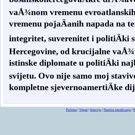
vaÅ¾nom vremenu evroatlanskih 
vremenu pojaÄanih napada na ter
integritet, suverenitet i politiÄki
Hercegovine, od krucijalne vaÅ¾n
istinske diplomate u politiÄki na
svijetu. Ovo nije samo moj staviv
kompletne sjevernoamertiÄke dij
smrtovnice
osmrtnicama ba
Početna
|
Vijesti
|
Intervju
|
Naučna istraživanja
|
P