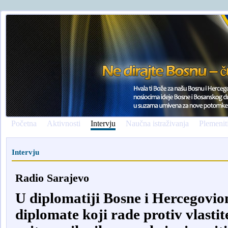
Početna
Aktivnosti
Intervju
Naučna istraživanja
Plemenit
Intervju
Radio Sarajevo
U diplomatiji Bosne i Hercegovio
diplomate koji rade protiv vlasti