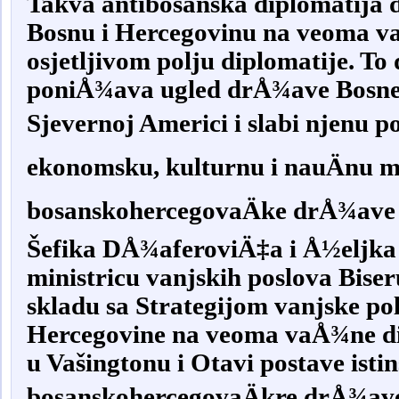
Takva antibosanska diplomatija
Bosnu i Hercegovinu na veoma 
osjetljivom polju diplomatije. To 
poniÅ¾ava ugled drÅ¾ave Bosne 
Sjevernoj Americi i slabi njenu po
ekonomsku, kulturnu i nauÄnu mo
bosanskohercegovaÄke drÅ¾ave 
Šefika DÅ¾aferoviÄ‡a i Å½eljka
ministricu vanjskih poslova Bise
skladu sa Strategijom vanjske pol
Hercegovine na veoma vaÅ¾ne di
u Vašingtonu i Otavi postave isti
bosanskohercegovaÄkre drÅ¾ave