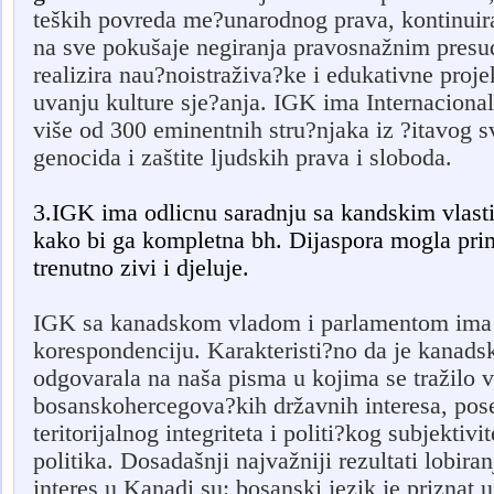
teških povreda me?unarodnog prava, kontinuir
na sve pokušaje negiranja pravosnažnim presud
realizira nau?noistraživa?ke i edukativne proj
uvanju kulture sje?anja.
IGK ima Internacional
više od 300 eminentnih stru?njaka iz ?itavog svi
genocida i zaštite ljudskih prava i sloboda.
3.IGK ima odlicnu saradnju sa kandskim vlasti
kako bi ga kompletna bh. Dijaspora mogla pri
trenutno zivi i djeluje.
IGK sa kanadskom vladom i parlamentom ima
korespondenciju. Karakteristi?no da je kanads
odgovarala na naša pisma u kojima se tražilo v
bosanskohercegova?kih državnih interesa, poseb
teritorijalnog integriteta i politi?kog subjektiv
politika. Dosadašnji najvažniji rezultati lobir
interes u Kanadi su: bosanski jezik je priznat