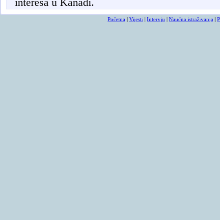
interesa u Kanadi.
Početna
|
Vijesti
|
Intervju
|
Naučna istraživanja
|
P