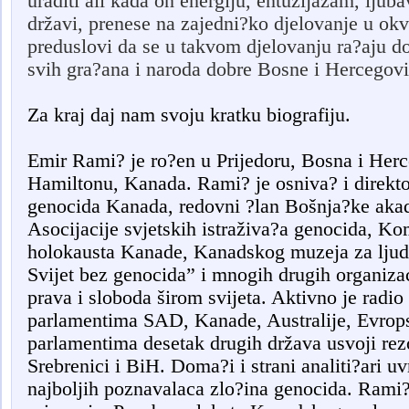
uraditi ali kada on energiju, entuzijazam, ljuba
državi, prenese na zajedni?ko djelovanje u okvi
preduslovi da se u takvom djelovanju ra?aju dob
svih gra?ana i naroda dobre Bosne i Hercegov
Za kraj daj nam svoju kratku biografiju.
Emir Rami? je ro?en u Prijedoru, Bosna i Herc
Hamiltonu, Kanada. Rami? je osniva? i direktor 
genocida Kanada, redovni ?lan Bošnja?ke akad
Asocijacije svjetskih istraživa?a genocida, K
holokausta Kanade, Kanadskog muzeja za ljuds
Svijet bez genocida” i mnogih drugih organizaci
prava i sloboda širom svijeta. Aktivno je radio 
parlamentima SAD, Kanade, Australije, Evrop
parlamentima desetak drugih država usvoji rez
Srebrenici i BiH. Doma?i i strani analiti?ari u
najboljih poznavalaca zlo?ina genocida. Rami? 