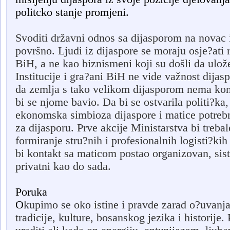
politcko stanje promjeni.
Svoditi državni odnos sa dijasporom na novac i 
površno. Ljudi iz dijaspore se moraju osje?at
BiH, a ne kao biznismeni koji su došli da ulože
Institucije i gra?ani BiH ne vide važnost dijas
da zemlja s tako velikom dijasporom nema kon
bi se njome bavio. Da bi se ostvarila politi?ka
ekonomska simbioza dijaspore i matice potrebn
za dijasporu. Prve akcije Ministarstva bi trebale
formiranje stru?nih i profesionalnih logisti?kih
bi kontakt sa maticom postao organizovan, sis
privatni kao do sada.
Poruka
O
kupimo se oko istine i pravde zarad o?uvan
tradicije, kulture, bosanskog jezika i historij