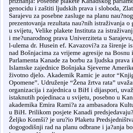
priznanja: Posebne plakete Kanadskog parlame
genocidu i zaštiti ljudskih prava i sloboda, Zl
Sarajevu za posebne zasluge na planu nau?nog 
prezentovanja rezultata nau?nih istraživanja o
u svijetu, Velike plakete Instituta za istraživan
i me?unarodnog prava Univerziteta u Sarajevu
l-ulema dr. Husein ef. Kavazovi?a za širenje 
nad Bošnjacima za vrijeme agresije na Bosnu 
Parlamenta Kanade za borbu za ljudska prava i
Islamske zajednice Bošnjaka Sjeverne Amerike
životno djelo. Akademik Ramic je autor “Knji
Opomene”. Udruženje “Žena žrtva rata” uvaža
organizacija i zajednica u BiH i dijaspori, uv
istaknutih pojedinaca u svijetu, posebno u Kan
akademika Emira Rami?a za ambasadora Kulture
u BiH. Prilikom posjete Kanadi predsjedavaju?
Željko Komši? je uru?io Plaketu Predsjedništ
dogogodišnji rad na planu odbrane i ja?anja 