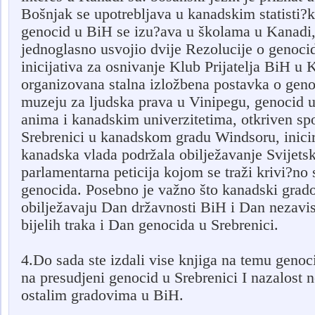
Bošnjak se upotrebljava u kanadskim statisti
genocid u BiH se izu?ava u školama u Kanadi,
jednoglasno usvojio dvije Rezolucije o genoc
inicijativa za osnivanje Klub Prijatelja BiH 
organizovana stalna izložbena postavka o ge
muzeju za ljudska prava u Vinipegu, genocid 
anima i kanadskim univerzitetima, otkriven s
Srebrenici u kanadskom gradu Windsoru, inicir
kanadska vlada podržala obilježavanje Svijetsk
parlamentarna peticija kojom se traži krivi?no
genocida. Posebno je važno što kanadski grado
obilježavaju Dan državnosti BiH i Dan nezavis
bijelih traka i Dan genocida u Srebrenici.
4.Do sada ste izdali vise knjiga na temu genoci
na presudjeni genocid u Srebrenici I nazalost n
ostalim gradovima u BiH.