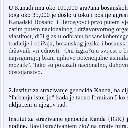
U Kanadi ima oko 100,000 gra?ana bosanskoh
toga oko 35,000 je došlo u toku i poslije agre
Kanadski Bosanci i Hercegovci prvo putem vje
zatim putem nacionalnog i državotvornog organ
vlastitost, di?i glas u odbranu bosanskohercego
tradicije i obi?aja, bosanskog jezika i bosans
državnih vrijednosti. Oni
izgra?uju svijest o 
najsigurnijoj brani njihove potencijalne asimil
mozaik”. Tako su
pokazali nacionalno, duhovn
dostojanstvo.
2.Institut za strazivanje genocida Kanda, na ci
“farbanju istorije” kada je tacno formiran I ko 
ukljuceni u njegov rad.
Institut za strazivanje genocida Kanda {IGK} 
godine.
Bavi istraživanjem zlo?ina protiv mira