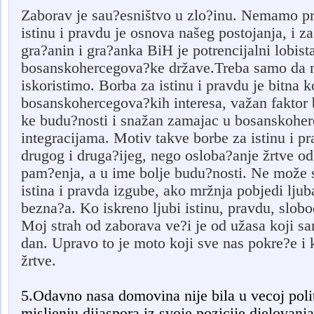
Zaborav je sau?esništvo u zlo?inu. Nemamo pr
istinu i pravdu je osnova našeg postojanja, i za 
gra?anin i gra?anka BiH je potrencijalni lobista
bosanskohercegova?ke države.Treba samo da n
iskoristimo. Borba za istinu i pravdu je bitna 
bosanskohercegova?kih interesa, važan faktor
ke budu?nosti i snažan zamajac u bosanskohe
integracijama. Motiv takve borbe za istinu i pr
drugog i druga?ijeg, nego osloba?anje žrtve o
pam?enja, a u ime bolje budu?nosti. Ne može s
istina i pravda izgube, ako mržnja pobjedi lju
bezna?a.
Ko iskreno ljubi istinu, pravdu, slob
Moj strah od zaborava ve?i je od užasa koji sam
dan. Upravo to je moto koji sve nas pokre?e i k
žrtve.
5.Odavno nasa domovina nije bila u vecoj polit
misljenju dijaspora iz svoje pozicije djelovanj