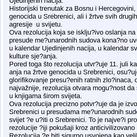
Ujedinjenih nacija.
Historijski trenutak za Bosnu i Hercegovini,
genocida u Srebrenici, ali i žrtve svih drugi
agresije u svijetu.
Ova rezolucija koja se isklju?ivo oslanja 
presude me?unarodnih sudova kona?no uvo
u kalendar Ujedinjenih nacija, u kalendar sv
kulture sje?anja.
Pored toga što rezolucija utvr?uje 11. juli
anja na žrtve genocida u Srebrenici, osu?uj
glorifikovanje presu?enih ratnih zlo?inaca, 
najvažnije, rezolucija otvara mogu?nost da s
u knjigama širom svijeta.
Ova rezolucija precizno potvr?uje da je iz
Srebrenici u presudama me?unarodnih sudo
svijet ?e u?iti o Srebrenici. To je najve?i 
rezolucije ?iji pokušaji kroz anticivilizovano
Rezolucija ?e biti sigurno usvojena kao veli