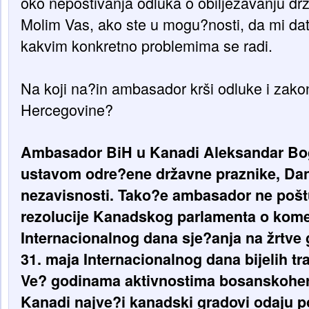
oko nepoštivanja odluka o obilježavanju dr
Molim Vas, ako ste u mogu?nosti, da mi da
kakvim konkretno problemima se radi.
Na koji na?in ambasador krši odluke i zako
Hercegovine?
Ambasador BiH u Kanadi Aleksandar Bog
ustavom odre?ene državne praznike, Dan
nezavisnosti. Tako?e ambasador ne pošt
rezolucije Kanadskog parlamenta o kome
Internacionalnog dana sje?anja na žrtve 
31. maja Internacionalnog dana bijelih tr
Ve? godinama aktivnostima bosanskoher
Kanadi najve?i kanadski gradovi odaju p