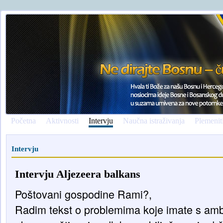
Početna
Aktivnosti
Intervju
Naučna istraživanja
Plemenit
Intervju
Intervju Aljezeera balkans
Poštovani gospodine Rami?,
Radim tekst o problemima koje imate s a