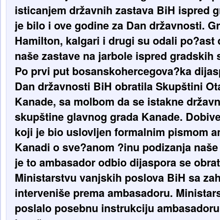
isticanjem državnih zastava BiH ispred g
je bilo i ove godine za Dan državnosti. G
Hamilton, kalgari i drugi su odali po?ast
naše zastave na jarbole ispred gradskih 
Po prvi put bosanskohercegova?ka dijas
Dan državnosti BiH obratila Skupštini O
Kanade, sa molbom da se istakne državn
skupštine glavnog grada Kanade. Dobive
koji je bio uslovljen formalnim pismom
Kanadi o sve?anom ?inu podizanja naše
je to ambasador odbio dijaspora se obrat
Ministarstvu vanjskih poslova BiH sa za
interveniše prema ambasadoru. Ministars
poslalo posebnu instrukciju ambasadoru 