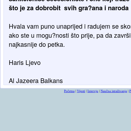
što je za dobrobit svih gra?ana i naroda
Hvala vam puno unaprijed i radujem se sko
ako ste u mogu?nosti što prije, pa da završim
najkasnije do petka.
Haris Ljevo
Al Jazeera Balkans
Početna
|
Vijesti
|
Intervju
|
Naučna istraživanja
|
P