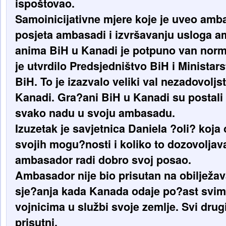
ispoštovao.
Samoinicijativne mjere koje je uveo amb
posjeta ambasadi i izvršavanju usloga 
anima BiH u Kanadi je potpuno van norm
je utvrdilo Predsjedništvo BiH i Ministar
BiH. To je izazvalo veliki val nezadovolj
Kanadi. Gra?ani BiH u Kanadi su postali
svako nadu u svoju ambasadu.
Izuzetak je savjetnica Daniela ?oli? koja
svojih mogu?nosti i koliko to dozovoljav
ambasador radi dobro svoj posao.
Ambasador nije bio prisutan na obilježa
sje?anja kada Kanada odaje po?ast svim
vojnicima u službi svoje zemlje. Svi drug
prisutni.