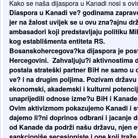
Kako se naša dijaspora u Kanadi nosi s o
Diaspora u Kanadi ve? godinama zapravo
jer na žalost uvijek se u ovu zna?ajnu dr
ambasadori koji predstavljaju politiku Mi
kog establišmenta entiteta RS.
Bosanskohercegova?ka dijaspora je pos
Hercegovini. Zahvaljuju?i aktivnostima 
postala strateški partner BiH ne samo u o
ve? i na drugim poljima. Pozivam državu 
ekonomski, akademski i kulturni potenci
unaprijedili odnose izme?u BiH i Kanade
Ovim aktivizmom pokazujemo Kanadi i svi
dajemo li?ni doprinos odbrani i jacanje d
od Kanade da podrži našu državu, njen ev
sankcioniše secesioniste i one koji traže