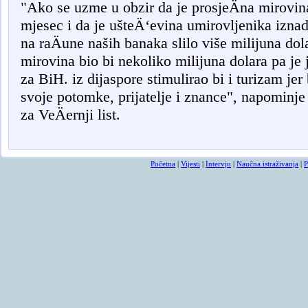
"Ako se uzme u obzir da je prosjeÄna mirovin
mjesec i da je ušteÄ‘evina umirovljenika iznad
na raÄune naših banaka slilo više milijuna dol
mirovina bio bi nekoliko milijuna dolara pa je 
za BiH. iz dijaspore stimulirao bi i turizam jer
svoje potomke, prijatelje i znance", napomin
za VeÄernji list.
smrtovnice
osmrtnicama ba
Početna
|
Vijesti
|
Intervju
|
Naučna istraživanja
|
P