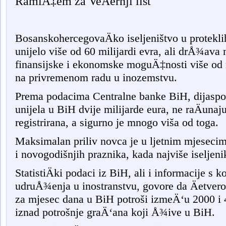
RamiÄ‡em za VeÄernji list
BosanskohercegovaÄko iseljeništvo u protekli
unijelo više od 60 milijardi evra, ali drÅ¾ava ni
finansijske i ekonomske moguÄ‡nosti više od m
na privremenom radu u inozemstvu.
Prema podacima Centralne banke BiH, dijaspor
unijela u BiH dvije milijarde eura, ne raÄunaj
registrirana, a sigurno je mnogo viša od toga.
Maksimalan priliv novca je u ljetnim mjeseci
i novogodišnjih praznika, kada najviše iseljen
StatistiÄki podaci iz BiH, ali i informacije s k
udruÅ¾enja u inostranstvu, govore da ÄetveroÄ
za mjesec dana u BiH potroši izmeÄ‘u 2000 i 
iznad potrošnje graÄ‘ana koji Å¾ive u BiH.