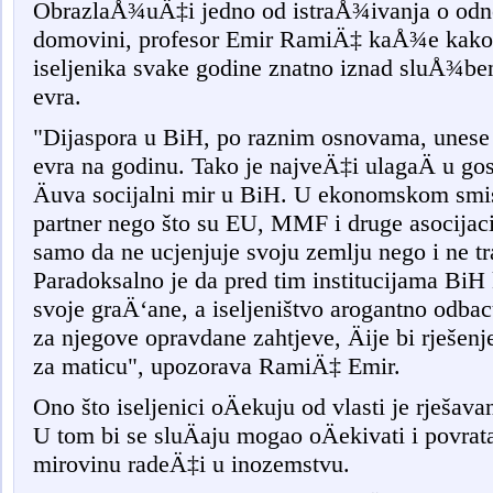
ObrazlaÅ¾uÄ‡i jedno od istraÅ¾ivanja o odn
domovini, profesor Emir RamiÄ‡ kaÅ¾e kako je
iseljenika svake godine znatno iznad sluÅ¾ben
evra.
"Dijaspora u BiH, po raznim osnovama, unese 
evra na godinu. Tako je najveÄ‡i ulagaÄ u g
Äuva socijalni mir u BiH. U ekonomskom smis
partner nego što su EU, MMF i druge asocijacij
samo da ne ucjenjuje svoju zemlju nego i ne tr
Paradoksalno je da pred tim institucijama BiH k
svoje graÄ‘ane, a iseljeništvo arogantno odba
za njegove opravdane zahtjeve, Äije bi rješenje
za maticu", upozorava RamiÄ‡ Emir.
Ono što iseljenici oÄekuju od vlasti je rješava
U tom bi se sluÄaju mogao oÄekivati i povrat
mirovinu radeÄ‡i u inozemstvu.