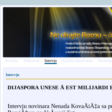
Početna
Aktivnosti
Intervju
Naučna istraživanja
Plemenit
Intervju
DIJASPORA UNESE Å EST MILIJARDI
Intervju novinara Nenada KovaÄiÄ‡a sa 