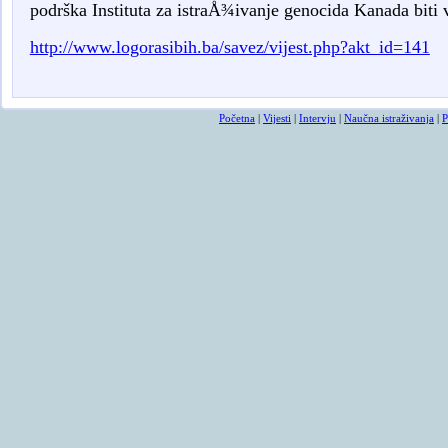
podrška Instituta za istraÅ¾ivanje genocida Kanada biti 
http://www.logorasibih.ba/savez/vijest.php?akt_id=141
smrtovnice
osmrtnicama ba
Početna
|
Vijesti
|
Intervju
|
Naučna istraživanja
|
P