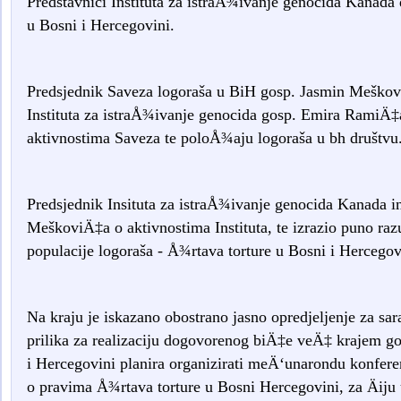
Predstavnici Instituta za istraÅ¾ivanje genocida Kanada 
u Bosni i Hercegovini.
Predsjednik Saveza logoraša u BiH gosp.
Jasmin Meškovi
Instituta za istraÅ¾ivanje genocida gosp. Emira RamiÄ‡a o
aktivnostima Saveza te poloÅ¾aju logoraša u bh društvu
Predsjednik Insituta za istraÅ¾ivanje genocida Kanada i
MeškoviÄ‡a o aktivnostima Instituta, te izrazio puno ra
populacije logoraša - Å¾rtava torture u Bosni i Hercegov
Na kraju je iskazano obostrano jasno opredjeljenje za sar
prilika za realizaciju dogovorenog biÄ‡e veÄ‡ krajem g
i Hercegovini planira organizirati meÄ‘unarondu konfere
o pravima Å¾rtava torture u Bosni Hercegovini, za Äiju