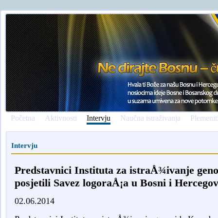
Početna
Aktivnosti
Intervju
Naučna istraživanja
Plemenit
Intervju
Predstavnici Instituta za istraÅ¾ivanje ge
posjetili Savez logoraÅ¡a u Bosni i Hercegov
02.06.2014