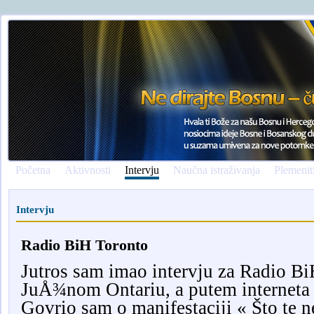
Početna
Aktivnosti
Intervju
Naučna istraživanja
Plemenit
Intervju
Radio BiH Toronto
Jutros sam imao intervju za Radio BiH
JuÅ¾nom Ontariu, a putem interneta i
Govrio sam o manifestaciji « Što te 