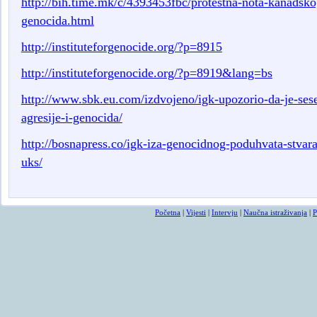
http://bih.time.mk/c/4393453fbc/protestna-nota-kanadskog-
genocida.html
http://instituteforgenocide.org/?p=8915
http://instituteforgenocide.org/?p=8919&lang=bs
http://www.sbk.eu.com/izdvojeno/igk-upozorio-da-je-ses
agresije-i-genocida/
http://bosnapress.co/igk-iza-genocidnog-poduhvata-stvaran
uks/
smrtovnice
osmrtnicama ba
Početna
|
Vijesti
|
Intervju
|
Naučna istraživanja
|
P