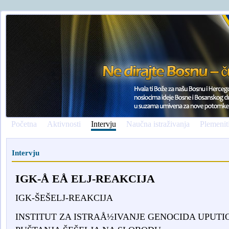
Početna
Aktivnosti
Intervju
Naučna istraživanja
Plemenit
Intervju
IGK-Å EÅ ELJ-REAKCIJA
IGK-ŠEŠELJ-REAKCIJA
INSTITUT ZA ISTRAÅ½IVANJE GENOCIDA UPUT