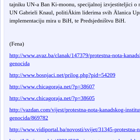
tajniku UN-a Ban Ki-moonu, specijalnoj izvjestiteljici o n
UN Gabrieli Knaul, politiÄkim liderima svih Älanica U
implementaciju mira u BiH, te Predsjedništvu BiH.
(Fena)
http://www.avaz.ba/clanak/147379/protestna-nota-kanadsko
genocida
http://www.bosnjaci.net/prilog.php?pid=54209
http://www.chicagoraja.net/?p=38607
http://www.chicagoraja.net/?p=38605
http://vazdan.com/vijest/protestna-nota-kanadskog-institut
genocida/869782
http://www.vidiportal.ba/novosti/svijet/31345-protestna-no