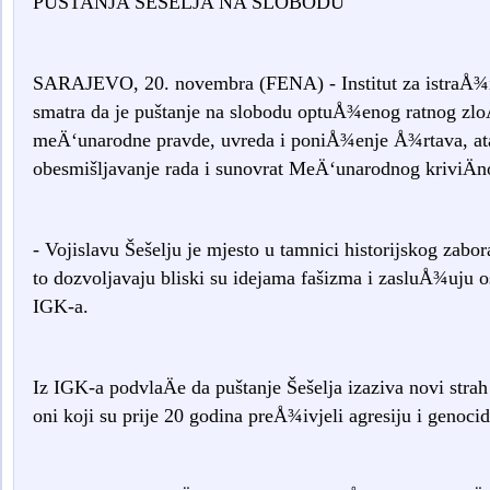
PUŠTANJA ŠEŠELJA NA SLOBODU
SARAJEVO, 20. novembra (FENA) - Institut za istraÅ¾
smatra da je puštanje na slobodu optuÅ¾enog ratnog zloÄ
meÄ‘unarodne pravde, uvreda i poniÅ¾enje Å¾rtava, atak
obesmišljavanje rada i sunovrat MeÄ‘unarodnog kriviÄno
- Vojislavu Šešelju je mjesto u tamnici historijskog zabo
to dozvoljavaju bliski su idejama fašizma i zasluÅ¾uju o
IGK-a.
Iz IGK-a podvlaÄe da puštanje Šešelja izaziva novi stra
oni koji su prije 20 godina preÅ¾ivjeli agresiju i genoc