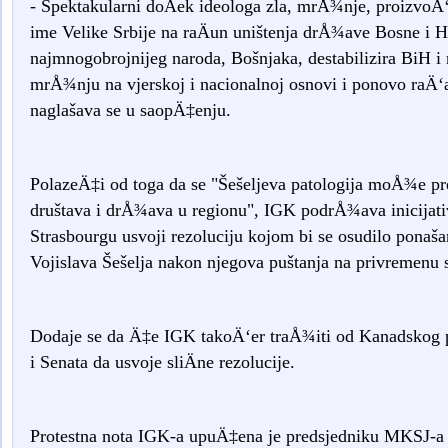
- Spektakularni doÄek ideologa zla, mrÅ¾nje, proizvoÄ‘
ime Velike Srbije na raÄun uništenja drÅ¾ave Bosne i H
najmnogobrojnijeg naroda, Bošnjaka, destabilizira BiH i
mrÅ¾nju na vjerskoj i nacionalnoj osnovi i ponovo raÄ‘a i
naglašava se u saopÄ‡enju.
PolazeÄ‡i od toga da se "Šešeljeva patologija moÅ¾e pret
društava i drÅ¾ava u regionu", IGK podrÅ¾ava inicijati
Strasbourgu usvoji rezoluciju kojom bi se osudilo ponaš
Vojislava Šešelja nakon njegova puštanja na privremenu 
Dodaje se da Ä‡e IGK takoÄ‘er traÅ¾iti od Kanadskog 
i Senata da usvoje sliÄne rezolucije.
Protestna nota IGK-a upuÄ‡ena je predsjedniku MKSJ-