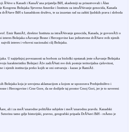
i Å¾ive u Kanadi i KanaÄ‘ana prijatelja BiH, akademiji su prisustvovali i Älan
 je Kongresu Bošnjaka Sjeverne Amerike i Institutu za istraÅ¾ivanje genocida, Kanada
a drÅ¾ave BiH u kanadskom društvu, te za izuzetan rad na zaštiti ljudskih prava i sloboda
of. Emir RamiÄ‡, direktor Instituta za istraÅ¾ivanje genocida, Kanada, je govoreÄ‡i o
i interes Bošnjaka oÄuvanje Bosne i Hercegovine kao jedinstvene drÅ¾ave svih njenih
 najviši interes i vrhovni nacionalni cilj Bošnjaka.
aka. U najtješnjoj povezanosti sa borbom za biološki opstanak jeste oÄuvanje Bošnjaka
oju karakteristiku Bošnjaci Ä‡e zadrÅ¾ati sve dok postoje teritorijalna cjelovitost,
ne i njenih institucija preko kojih se oni ostvaruju - kazao je RamiÄ‡.
kih Bošnjaka koja je usvojena aklamacijom a kojom se upozorava Predsjedništvo i
Bosne i Hercegovine i Crne Gore, da ne dodijele taj prostor Crnoj Gori, jer je to suvereni
olitiÄare, ali i za meÄ‘unarodne politiÄke subjekte i meÄ‘unarodnu pravdu. Kanadski
 Sutorinu tamo gdje historijski, pravno, geografski pripada DrÅ¾avi BiH - reÄeno je