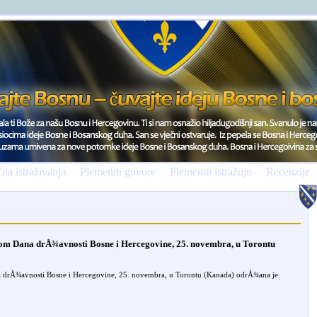
na istraživanja
Plemeniti govore
Plemeniti istražuju
Recenzije
 Dana drÅ¾avnosti Bosne i Hercegovine, 25. novembra, u Torontu
Å¾avnosti Bosne i Hercegovine, 25. novembra, u Torontu (Kanada) odrÅ¾ana je