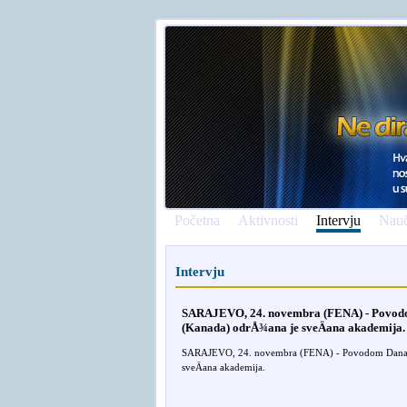
Početna
Aktivnosti
Intervju
Nauč
Intervju
SARAJEVO, 24. novembra (FENA) - Povodom
(Kanada) odrÅ¾ana je sveÄana akademija.
SARAJEVO, 24. novembra (FENA) - Povodom Dana dr
sveÄana akademija.