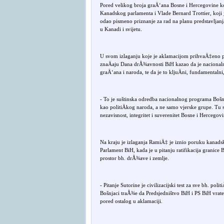
Pored velikog broja graÄ‘ana Bosne i Hercegovine koj
Kanadskog parlamenta i Vlade Bernard Trottier, koji
odao pismeno priznanje za rad na planu predstavljanj
u Kanadi i svijetu.
U svom izlaganju koje je aklamacijom prihvaÄ‡eno pr
znaÄaju Dana drÅ¾avnosti BiH kazao da je nacionaln
graÄ‘ana i naroda, te da je to kljuÄni, fundamentalni,
- To je suštinska odredba nacionalnog programa Bošnj
kao politiÄkog naroda, a ne samo vjerske grupe. Tu sv
nezavisnost, integritet i suverenitet Bosne i Hercegovi
Na kraju je izlaganja RamiÄ‡ je iznio poruku kanads
Parlament BiH, kada je u pitanju ratifikacija granice 
prostor bh. drÅ¾ave i zemlje.
- Pitanje Sutorine je civilizacijski test za sve bh. p
Bošnjaci traÅ¾e da Predsjedništvo BiH i PS BiH vrate
pored ostalog u aklamaciji.