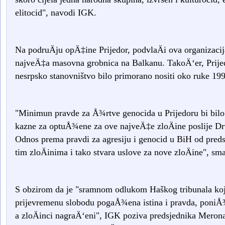
elitocid", navodi IGK.
Na podruÄju opÄ‡ine Prijedor, podvlaÄi ova organizaci
najveÄ‡a masovna grobnica na Balkanu. TakoÄ‘er, Prijedor
nesrpsko stanovništvo bilo primorano nositi oko ruke 199
"Minimun pravde za Å¾rtve genocida u Prijedoru bi bi
kazne za optuÅ¾ene za ove najveÄ‡e zloÄine poslije Dru
Odnos prema pravdi za agresiju i genocid u BiH od preds
tim zloÄinima i tako stvara uslove za nove zloÄine", sm
S obzirom da je "sramnom odlukom Haškog tribunala ko
prijevremenu slobodu pogaÅ¾ena istina i pravda, poniÅ¾
a zloÄinci nagraÄ‘eni", IGK poziva predsjednika Meron