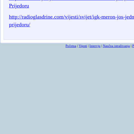
Prijedoru
http://radioglasdrine.com/vijesti/svijet/igk-meron-jos-je
prijedoru/
smrtovnice
osmrtnicama ba
Početna
|
Vijesti
|
Intervju
|
Naučna istraživanja
|
P