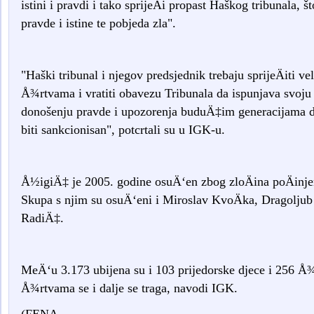
istini i pravdi i tako sprijeÄi propast Haškog tribunala,
pravde i istine te pobjeda zla".
"Haški tribunal i njegov predsjednik trebaju sprijeÄiti ve
Å¾rtvama i vratiti obavezu Tribunala da ispunjava svoju 
donošenju pravde i upozorenja buduÄ‡im generacijama da 
biti sankcionisan", potcrtali su u IGK-u.
Å½igiÄ‡ je 2005. godine osuÄ‘en zbog zloÄina poÄinje
Skupa s njim su osuÄ‘eni i Miroslav KvoÄka, Dragolju
RadiÄ‡.
MeÄ‘u 3.173 ubijena su i 103 prijedorske djece i 256 
Å¾rtvama se i dalje se traga, navodi IGK.