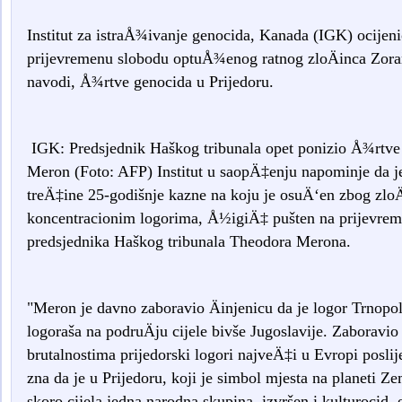
Institut za istraÅ¾ivanje genocida, Kanada (IGK) ocijenio
prijevremenu slobodu optuÅ¾enog ratnog zloÄinca Zor
navodi, Å¾rtve genocida u Prijedoru.
IGK: Predsjednik Haškog tribunala opet ponizio Å¾rtve
Meron (Foto: AFP) Institut u saopÄ‡enju napominje da j
treÄ‡ine 25-godišnje kazne na koju je osuÄ‘en zbog zloÄ
koncentracionim logorima, Å½igiÄ‡ pušten na prijevre
predsjednika Haškog tribunala Theodora Merona.
"Meron je davno zaboravio Äinjenicu da je logor Trnopo
logoraša na podruÄju cijele bivše Jugoslavije. Zaboravio 
brutalnostima prijedorski logori najveÄ‡i u Evropi posl
zna da je u Prijedoru, koji je simbol mjesta na planeti Z
skoro cijela jedna narodna skupina, izvršen i kulturocid, 