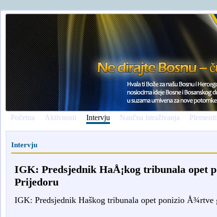
Početna
Aktivnosti
Intervju
Naučna istraživanja
Plemenit
Intervju
IGK: Predsjednik HaÅ¡kog tribunala opet p
Prijedoru
IGK: Predsjednik Haškog tribunala opet ponizio Å¾rtve 