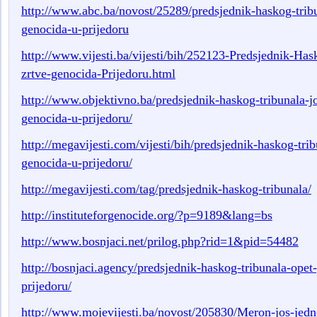
http://www.abc.ba/novost/25289/predsjednik-haskog-tribu
genocida-u-prijedoru
http://www.vijesti.ba/vijesti/bih/252123-Predsjednik-Has
zrtve-genocida-Prijedoru.html
http://www.objektivno.ba/predsjednik-haskog-tribunala-j
genocida-u-prijedoru/
http://megavijesti.com/vijesti/bih/predsjednik-haskog-tri
genocida-u-prijedoru/
http://megavijesti.com/tag/predsjednik-haskog-tribunala/
http://instituteforgenocide.org/?p=9189&lang=bs
http://www.bosnjaci.net/prilog.php?rid=1&pid=54482
http://bosnjaci.agency/predsjednik-haskog-tribunala-opet
prijedoru/
http://www.mojevijesti.ba/novost/205830/Meron-jos-jedn