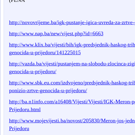
(FENA
http://novovrijeme.ba/igk-pustanje-igica-uvreda-za-zrtve
http://www.nap.ba/new/vijest.php?id=6663
http://www.klix.ba/vijesti/bih/igk-predsjednik-haskog-tri
genocida-u-prijedoru/141225015
http://vazda.ba/vijesti/pustanjem-na-slobodu-zlocinca-zig
genocida-u-prijedoru/
http://www.sbk.eu.com/izdvojeno/predsjednik-haskog-tr
ponizio-zrtve-genocida-u-prijedoru/
http://ba.n1info.com/a16408/Vijesti/Vijesti/IGK-Meron-p
Prijedoru.html
http://www.mojevijesti.ba/novost/205830/Meron-jos-jedn
Prijedoru