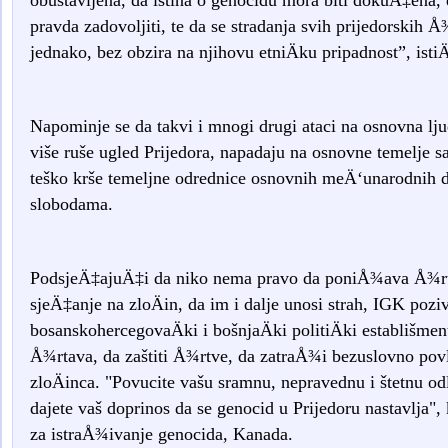
obustavljena, da istina o genocidu mora biti dokuÄ‡ena, d
pravda zadovoljiti, te da se stradanja svih prijedorskih 
jednako, bez obzira na njihovu etniÄku pripadnost”, isti
Napominje se da takvi i mnogi drugi ataci na osnovna lju
više ruše ugled Prijedora, napadaju na osnovne temelje 
teško krše temeljne odrednice osnovnih meÄ‘unarodnih 
slobodama.
PodsjeÄ‡ajuÄ‡i da niko nema pravo da poniÅ¾ava Å¾rtv
sjeÄ‡anje na zloÄin, da im i dalje unosi strah, IGK pozi
bosanskohercegovaÄki i bošnjaÄki politiÄki establišmen
Å¾rtava, da zaštiti Å¾rtve, da zatraÅ¾i bezuslovno povl
zloÄinca. "Povucite vašu sramnu, nepravednu i štetnu od
dajete vaš doprinos da se genocid u Prijedoru nastavlja"
za istraÅ¾ivanje genocida, Kanada.