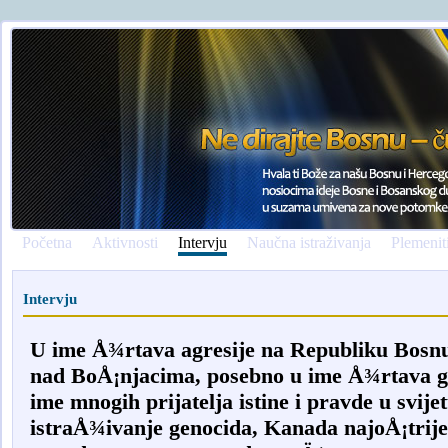
Početna
Aktivnosti
Intervju
Naučna istraživanja
Plemenit
Intervju
U ime Å¾rtava agresije na Republiku Bosnu
nad BoÅ¡njacima, posebno u ime Å¾rtava ge
ime mnogih prijatelja istine i pravde u svijet
istraÅ¾ivanje genocida, Kanada najoÅ¡trije