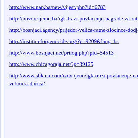
http://www.nap.ba/new/vijest.php?id=6783
http://novovrijeme.ba/igk-trazi-povlacenje-nagrade-za-ra
http://bosnjaci.agency/prijedor-velica-ratne-zlocince-dodj
http://instituteforgenocide.org/?p=9209&lang=bs
http://www.bosnjaci.net/prilog.php?pid=54513
http://www.chicagoraja.net/?p=39125
http://www.sbk.eu.com/izdvojeno/igk-trazi-povlacenje-na
velimira-durica/