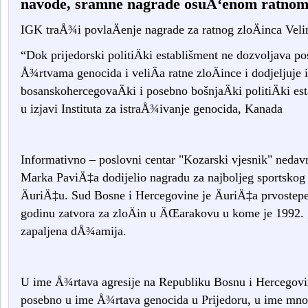
navode, sramne nagrade osuÄ‘enom ratnom 
IGK traÅ¾i povlaÄenje nagrade za ratnog zloÄinca Veli
“Dok prijedorski politiÄki establišment ne dozvoljava p
Å¾rtvama genocida i veliÄa ratne zloÄince i dodjeljuje 
bosanskohercegovaÄki i posebno bošnjaÄki politiÄki es
u izjavi Instituta za istraÅ¾ivanje genocida, Kanada
Informativno – poslovni centar "Kozarski vjesnik" nedavn
Marka PaviÄ‡a dodijelio nagradu za najboljeg sportskog 
ÄuriÄ‡u. Sud Bosne i Hercegovine je ÄuriÄ‡a prvoste
godinu zatvora za zloÄin u ÄŒarakovu u kome je 1992. 
zapaljena dÅ¾amija.
U ime Å¾rtava agresije na Republiku Bosnu i Hercegovi
posebno u ime Å¾rtava genocida u Prijedoru, u ime mnogih