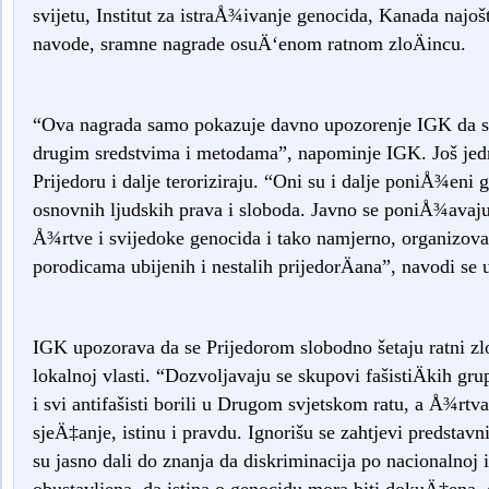
svijetu, Institut za istraÅ¾ivanje genocida, Kanada najošt
navode, sramne nagrade osuÄ‘enom ratnom zloÄincu.
“Ova nagrada samo pokazuje davno upozorenje IGK da se
drugim sredstvima i metodama”, napominje IGK. Još jed
Prijedoru i dalje teroriziraju. “Oni su i dalje poniÅ¾eni
osnovnih ljudskih prava i sloboda. Javno se poniÅ¾avaju
Å¾rtve i svijedoke genocida i tako namjerno, organizovan
porodicama ubijenih i nestalih prijedorÄana”, navodi s
IGK upozorava da se Prijedorom slobodno šetaju ratni zl
lokalnoj vlasti. “Dozvoljavaju se skupovi fašistiÄkih grup
i svi antifašisti borili u Drugom svjetskom ratu, a Å¾rt
sjeÄ‡anje, istinu i pravdu. Ignorišu se zahtjevi predsta
su jasno dali do znanja da diskriminacija po nacionalnoj i