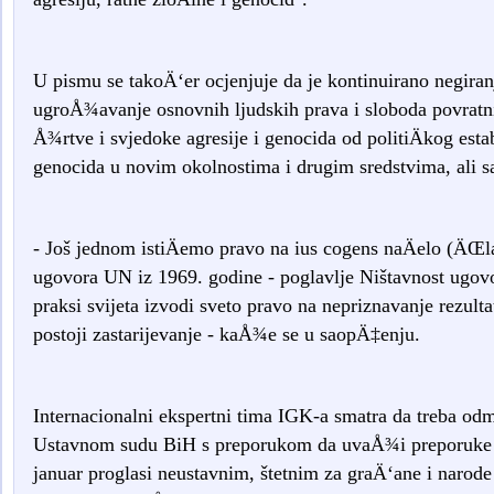
U pismu se takoÄ‘er ocjenjuje da je kontinuirano negiranj
ugroÅ¾avanje osnovnih ljudskih prava i sloboda povratni
Å¾rtve i svjedoke agresije i genocida od politiÄkog esta
genocida u novim okolnostima i drugim sredstvima, ali sa
- Još jednom istiÄemo pravo na ius cogens naÄelo (ÄŒ
ugovora UN iz 1969. godine - poglavlje Ništavnost ugovo
praksi svijeta izvodi sveto pravo na nepriznavanje rezulta
postoji zastarijevanje - kaÅ¾e se u saopÄ‡enju.
Internacionalni ekspertni tima IGK-a smatra da treba odm
Ustavnom sudu BiH s preporukom da uvaÅ¾i preporuke V
januar proglasi neustavnim, štetnim za graÄ‘ane i naro