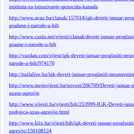
instituta-za-istrazivanje-genocida-kanada
http://www.avaz.ba/clanak/157014/igk-deveti-januar-progl
gradane-i-narode-u-bih
http://www.cazin.net/vijesti/clanak/deveti-januar-proglas
graane-i-narode-u-bih
http://vazdan.com/vijest/igk-deveti-januar-proglasiti-neu
narode-u-bih/974170
http://tuzlalive.ba/igk-deveti-januar-proglasiti-neustavnim
http://www.mojevijesti.ba/novost/206709/Deveti-januar-p
uzase-agresije
http://www.vijesti.ba/vijesti/bih/253999-IGK-Deveti-janu
podsjeca-uzas-agresije.html
http://www.klix.ba/vijesti/bih/igk-deveti-januar-proglasi
agresije/150108124