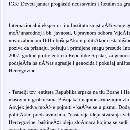
IGK: Deveti januar proglasiti neustavnim i štetnim za gr
Internacionalni ekspertni tim Instituta za istraÅ¾ivanje
meÄ‘unarodnoj i bh. javnosti, Upravnom odboru VijeÄ‡a
novoizabranom BiH i bošnjaÄkom politiÄkom establišm
poziva da priznaju, poštuju i primijene snagu presude In
2007. godine protiv entiteta Republike Srpske, za genoci
podsjeÄ‡a na uÅ¾as agresije i genocida i pokušaj uništ
Hercegovine.
- Temelji tzv. entiteta Republika srpska na tlu Bosne i H
masovnim grobnicama Bošnjaka i najmonstruoznijim zloÄi
Äovjek jedva moÅ¾e pojmiti - kaÅ¾e se u pismu. Dodaj
politiÄkim predstavnicima, "nastavlja ideju stvaranja Vel
Hercegovine, baštineÄ‡i ideju zloÄinaca kojima se sudi,
agresiju, ratne zloÄine i genocid".