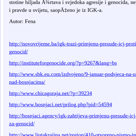
stotine hiljada Å¾rtava i svjedoka agresije i genocida, ne
i pravde u svijetu, saopÄ‡eno je iz IGK-a.
Autor: Fena
http://novovrijeme.ba/igk-trazi-primjenu-presude-icj-proti
genocid/
http://instituteforgenocide.org/?p=9267&lang=bs
http://www.sbk.eu.com/izdvojeno/9-januar-podsjeca-na-uz
nad-bosnjacima/
http://www.chicagoraja.net/?p=39234
http://www.bosnjaci.net/prilog.php?pid=54594
http://bosnjaci.agency/igk-zahtijeva-primjenu-presude-icj-
za-genocid/
http://www.ljutakrajina.net/region/410-otvoreno-pismo-i