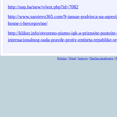
http://nap.ba/new/vijest.php?id=7082
http://www.sarajevo365.com/9-januar-podsjeca-na-agresij
bosne-i-hercegovine/
http://kliker.info/otvoreno-pismo-igk-a-priznajte-postujte
internacionalnog-suda-pravde-protiv-entiteta-republike-s
smrtovnice
osmrtnicama ba
Početna
|
Vijesti
|
Intervju
|
Naučna istraživanja
|
P