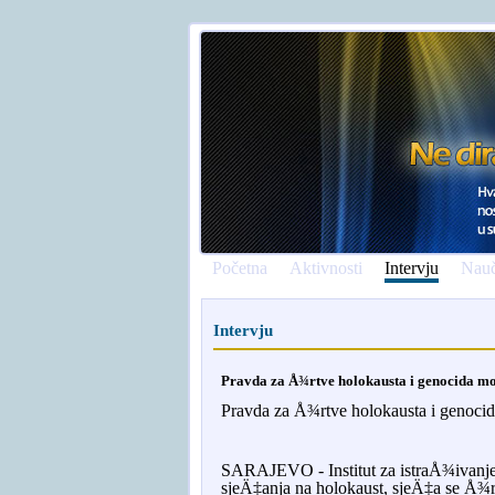
Početna
Aktivnosti
Intervju
Nauč
Intervju
Pravda za Å¾rtve holokausta i genocida mo
Pravda za Å¾rtve holokausta i genocid
SARAJEVO - Institut za istraÅ¾ivan
sjeÄ‡anja na holokaust, sjeÄ‡a se Å¾rt