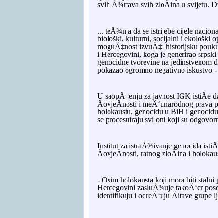
svih Å¾rtava svih zloÄina u svijetu. D
... teÅ¾nja da se istrijebe cijele nacio
biološki, kulturni, socijalni i ekološki
moguÄ‡nost izvuÄ‡i historijsku pouku 
i Hercegovini, koga je generirao srpski
genocidne tvorevine na jedinstvenom
pokazao ogromno negativno iskustvo - n
U saopÄ‡enju za javnost IGK istiÄe da 
ÄovjeÄnosti i meÄ‘unarodnog prava post
holokaustu, genocidu u BiH i genocidu 
se procesuiraju svi oni koji su odgovorn
Institut za istraÅ¾ivanje genocida istiÄ
ÄovjeÄnosti, ratnog zloÄina i holokau
- Osim holokausta koji mora biti stalni
Hercegovini zasluÅ¾uje takoÄ‘er poseb
identifikuju i odreÄ‘uju Äitave grupe lj