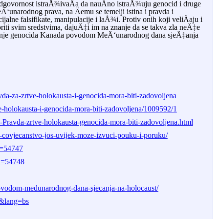
i odgovornost istraÅ¾ivaÄa da nauÄno istraÅ¾uju genocid i druge
meÄ‘unarodnog prava, na Äemu se temelji istina i pravda i
lne falsifikate, manipulacije i laÅ¾i. Protiv onih koji veliÄaju i
oriti svim sredstvima, dajuÄ‡i im na znanje da se takva zla neÄ‡e
Å¾ivanje genocida Kanada povodom MeÄ‘unarodnog dana sjeÄ‡anja
da-za-zrtve-holokausta-i-genocida-mora-biti-zadovoljena
ve-holokausta-i-genocida-mora-biti-zadovoljena/1009592/1
88-Pravda-zrtve-holokausta-genocida-mora-biti-zadovoljena.html
a-covjecanstvo-jos-uvijek-moze-izvuci-pouku-i-poruku/
d=54747
id=54748
-povodom-medunarodnog-dana-sjecanja-na-holocaust/
63&lang=bs