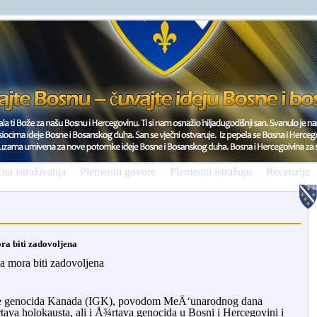
na istraživanja
Plemeniti govore
Plemeniti istražuju
Recenzije
ra biti zadovoljena
a mora biti zadovoljena
je genocida Kanada (IGK), povodom MeÄ‘unarodnog dana
ava holokausta, ali i Å¾rtava genocida u Bosni i Hercegovini i