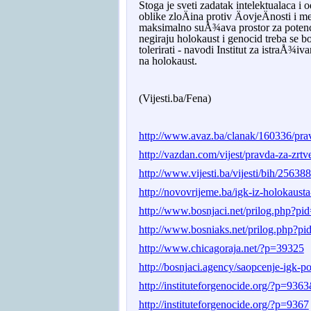
Stoga je sveti zadatak intelektualaca 
oblike zloÄina protiv ÄovjeÄnosti i 
maksimalno suÅ¾ava prostor za potencija
negiraju holokaust i genocid treba se b
tolerirati - navodi Institut za istra
na holokaust.
(Vijesti.ba/Fena)
http://www.avaz.ba/clanak/160336/prav
http://vazdan.com/vijest/pravda-za-zrt
http://www.vijesti.ba/vijesti/bih/2563
http://novovrijeme.ba/igk-iz-holokaust
http://www.bosnjaci.net/prilog.php?pi
http://www.bosniaks.net/prilog.php?p
http://www.chicagoraja.net/?p=39325
http://bosnjaci.agency/saopcenje-igk
http://instituteforgenocide.org/?p=93
http://instituteforgenocide.org/?p=9367