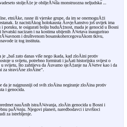
vadeseto stoljeÄ‡e je obiljeÅ¾ila monstruozna neljudska ...
nalne, etniÄke, rasne ili vjerske grupe, da im se onemoguÄ‡i
 opstanak. Iz nacistiÄkog holokausta ÄovjeÄanstvo još uvijek ima
i poruku, te osigurati bolju buduÄ‡nost, mada je genocid u Bosni
 i hrvatski nacizam i na kostima ubijenih Å¾rtava inaugurirao
 drÅ¾avnom i društvenom bosanskohercegovaÄkom tkivu,
avode iz tog instituta.
je „baš zato danas više nego ikada, kad zloÄini protiv
oje u svijetu, potrebno formirati i jaÄati historijsku svijest o
u svijetu, što zahtijeva da Äuvamo sjeÄ‡anje na Å¾rtve kao i da
i za straviÄne zloÄine“.
e da je najgnusniji od svih zloÄina negiranje zloÄina protiv
sta i genocida.
 predmet nauÄnih istraÅ¾ivanja, zloÄin genocida u Bosni i
nu paÅ¾nju. Njegovi planeri, naredbodavci i izvršioci
udi za istrebljenje.