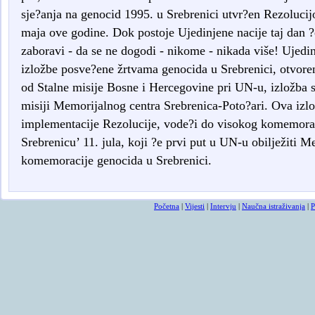
sje?anja na genocid 1995. u Srebrenici utvr?en Rezoluc
maja ove godine. Dok postoje Ujedinjene nacije taj dan ?e
zaboravi - da se ne dogodi - nikome - nikada više! Ujedi
izložbe posve?ene žrtvama genocida u Srebrenici, otvoren
od Stalne misije Bosne i Hercegovine pri UN-u, izložba s
misiji Memorijalnog centra Srebrenica-Poto?ari. Ova izl
implementacije Rezolucije, vode?i do visokog komemorat
Srebrenicu’ 11. jula, koji ?e prvi put u UN-u obilježiti M
komemoracije genocida u Srebrenici.
Početna
|
Vijesti
|
Intervju
|
Naučna istraživanja
|
P