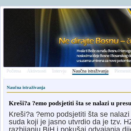
Početna
Aktivnosti
Intervju
Naučna istraživanja
Plemenit
Naučna istraživanja
Kreši?a ?emo podsjetiti šta se nalazi u pr
Kreši?a ?emo podsjetiti šta se nala
suda koji je jasno utvrdio da je tzv. 
razbijanju BiH i pokušaj odvajanja dije