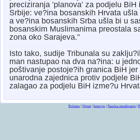
preciziranja 'planova' za podjelu BiH
Srbije: ve?ina bosanskih Hrvata ušla 
a ve?ina bosanskih Srba ušla bi u sas
bosanskim Muslimanima preostala 
zona oko Sarajeva."
Isto tako, sudije Tribunala su zaklju?
man nastupao na dva na?ina: u jednoj
poštivanje postoje?ih granica BiH jer
unarodna zajednica protiv podjele Bi
zalagao za podjelu BiH izme?u Hrvata
Početna
|
Vijesti
|
Intervju
|
Naučna istraživanja
|
P