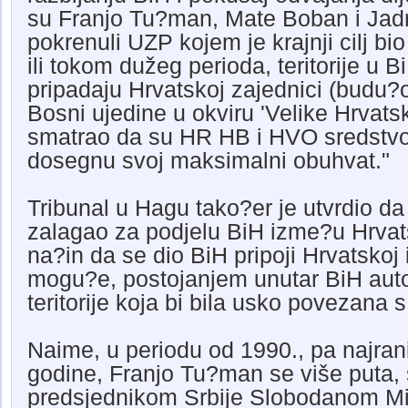
su Franjo Tu?man, Mate Boban i Jadra
pokrenuli UZP kojem je krajnji cilj bi
ili tokom dužeg perioda, teritorije u B
pripadaju Hrvatskoj zajednici (budu?
Bosni ujedine u okviru 'Velike Hrvats
smatrao da su HR HB i HVO sredstvo
dosegnu svoj maksimalni obuhvat."
Tribunal u Hagu tako?er je utvrdio d
zalagao za podjelu BiH izme?u Hrvatsk
na?in da se dio BiH pripoji Hrvatskoj 
mogu?e, postojanjem unutar BiH au
teritorije koja bi bila usko povezana
Naime, u periodu od 1990., pa najrani
godine, Franjo Tu?man se više puta, 
predsjednikom Srbije Slobodanom Mi