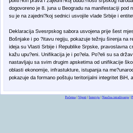
politi?kih prava i zajedni?koj budu?nosti srpskog narod
dogovoreno je 8. juna u Beogradu na manifestaciji pod 
su je na zajedni?koj sednici usvojile vlade Srbije i enti
Deklaracija Svesrpskog sabora usvojena prije šest mje
Bošnjake i po ?itavu regiju, pokazuje težnju širenja na r
ideja su Vlasti Srbije i Republike Srpske, pravoslavna 
kažu upu?eni. Unifikacija je i po?ela. Po?eli su sa drž
nastavljaju sa svim drugim apsketima od unifikacije šk
oblasti ekonomije, infrastukture, istupanja na me?unar
pokazuje da formano poštuju teritorijalni integritet BiH, a
Početna
|
Vijesti
|
Intervju
|
Naučna istraživanja
|
P