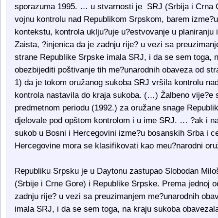
sporazuma 1995. … u stvarnosti je SRJ (Srbija i Crna Go
vojnu kontrolu nad Republikom Srpskom, barem izme?u 
kontekstu, kontrola uklju?uje u?estvovanje u planiranju i
Zaista, ?injenica da je zadnju rije? u vezi sa preuzim
strane Republike Srpske imala SRJ, i da se sem toga, 
obezbijediti poštivanje tih me?unarodnih obaveza od st
1) da je tokom oružanog sukoba SRJ vršila kontrolu nad 
kontrola nastavila do kraja sukoba. (…) Žalbeno vije?e 
predmetnom periodu (1992.) za oružane snage Republik
djelovale pod opštom kontrolom i u ime SRJ. … ?ak i n
sukob u Bosni i Hercegovini izme?u bosanskih Srba i cen
Hercegovine mora se klasifikovati kao meu?narodni oru
Republiku Srpsku je u Daytonu zastupao Slobodan Miloše
(Srbije i Crne Gore) i Republike Srpske. Prema jednoj o
zadnju rije? u vezi sa preuzimanjem me?unarodnih oba
imala SRJ, i da se sem toga, na kraju sukoba obavezala 