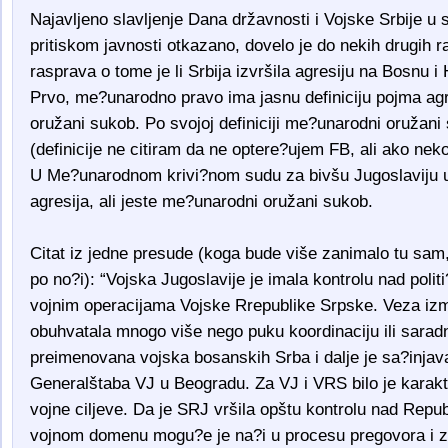
Najavljeno slavljenje Dana državnosti i Vojske Srbije u
pritiskom javnosti otkazano, dovelo je do nekih drugih r
rasprava o tome je li Srbija izvršila agresiju na Bosnu i
Prvo, me?unarodno pravo ima jasnu definiciju pojma ag
oružani sukob. Po svojoj definiciji me?unarodni oružani 
(definicije ne citiram da ne optere?ujem FB, ali ako ne
U Me?unarodnom krivi?nom sudu za bivšu Jugoslaviju u
agresija, ali jeste me?unarodni oružani sukob.
Citat iz jedne presude (koga bude više zanimalo tu sam,
po no?i): “Vojska Jugoslavije je imala kontrolu nad politi
vojnim operacijama Vojske Rrepublike Srpske. Veza izm
obuhvatala mnogo više nego puku koordinaciju ili saradn
preimenovana vojska bosanskih Srba i dalje je sa?inja
Generalštaba VJ u Beogradu. Za VJ i VRS bilo je karakteri
vojne ciljeve. Da je SRJ vršila opštu kontrolu nad Repu
vojnom domenu mogu?e je na?i u procesu pregovora i z