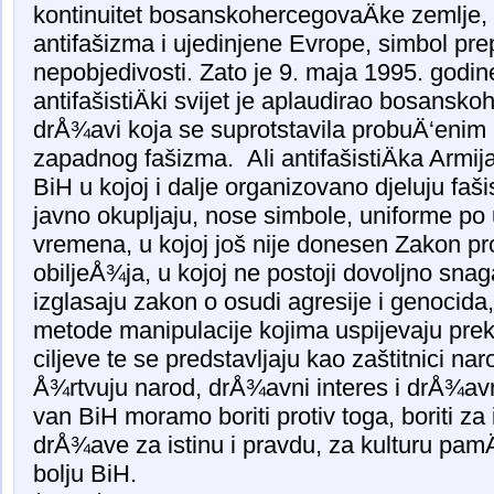
kontinuitet bosanskohercegovaÄke zemlje,
antifašizma i ujedinjene Evrope, simbol prep
nepobjedivosti. Zato je 9. maja 1995. godine
antifašistiÄki svijet je aplaudirao bosansko
drÅ¾avi koja se suprotstavila probuÄ‘enim 
zapadnog fašizma. Ali antifašistiÄka Armija
BiH u kojoj i dalje organizovano djeluju faši
javno okupljaju, nose simbole, uniforme po 
vremena, u kojoj još nije donesen Zakon prot
obiljeÅ¾ja, u kojoj ne postoji dovoljno sna
izglasaju zakon o osudi agresije i genocida, u
metode manipulacije kojima uspijevaju prekr
ciljeve te se predstavljaju kao zaštitnici na
Å¾rtvuju narod, drÅ¾avni interes i drÅ¾avn
van BiH moramo boriti protiv toga, boriti za
drÅ¾ave za istinu i pravdu, za kulturu pa
bolju BiH.