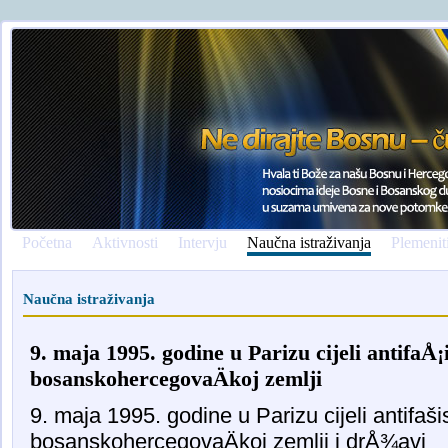
Početna
Aktivnosti
Intervju
Naučna istraživanja
Plemenit
Naučna istraživanja
9. maja 1995. godine u Parizu cijeli antifaÅ¡i
bosanskohercegovaÄkoj zemlji
9. maja 1995. godine u Parizu cijeli antifašis
bosanskohercegovaÄkoj zemlji i drÅ¾avi