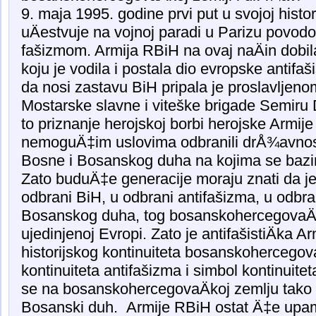
9. maja 1995. godine prvi put u svojoj histor
uÄestvuje na vojnoj paradi u Parizu povo
fašizmom. Armija RBiH na ovaj naÄin dobil
koju je vodila i postala dio evropske antifa
da nosi zastavu BiH pripala je proslavlje
Mostarske slavne i viteške brigade Semiru D
to priznanje herojskoj borbi herojske Armije
nemoguÄ‡im uslovima odbranili drÅ¾avnost 
Bosne i Bosanskog duha na kojima se bazir
Zato buduÄ‡e generacije moraju znati da j
odbrani BiH, u odbrani antifašizma, u odbra
Bosanskog duha, tog bosanskohercegovaÄ
ujedinjenoj Evropi. Zato je antifašistiÄka 
historijskog kontinuiteta bosanskohercegov
kontinuiteta antifašizma i simbol kontinuite
se na bosanskohercegovaÄkoj zemlju tako l
Bosanski duh. Armije RBiH ostat Ä‡e upa