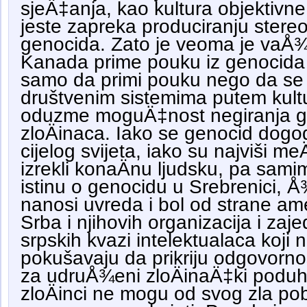
sjeÄ‡anja, kao kultura objektivne 
jeste zapreka produciranju stere
genocida. Zato je veoma je vaÅ
Kanada prime pouku iz genocida u
samo da primi pouku nego da se 
društvenim sistemima putem kult
oduzme moguÄ‡nost negiranja gen
zloÄinaca. Iako se genocid dogod
cijelog svijeta, iako su najviši m
izrekli konaÄnu ljudsku, pa samim 
istinu o genocidu u Srebrenici, Å¾
nanosi uvreda i bol od strane am
Srba i njihovih organizacija i zaje
srpskih kvazi intelektualaca koji
pokušavaju da prikriju odgovornos
za udruÅ¾eni zloÄinaÄ‡ki poduhv
zloÄinci ne mogu od svog zla po