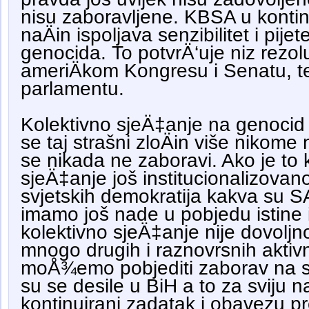
nisu zaboravljene. KBSA u konti
naÄin ispoljava senzibilitet i pi
genocida. To potvrÄ‘uje niz rezol
ameriÄkom Kongresu i Senatu, 
parlamentu.
Kolektivno sjeÄ‡anje na genocid j
se taj strašni zloÄin više nikome
se nikada ne zaboravi. Ako je to 
sjeÄ‡anje još institucionalizovano
svjetskih demokratija kakva su 
imamo još nade u pobjedu istine 
kolektivno sjeÄ‡anje nije dovoljn
mnogo drugih i raznovrsnih aktiv
moÅ¾emo pobjediti zaborav na st
su se desile u BiH a to za sviju n
kontinuirani zadatak i obavezu 