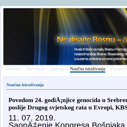
Početna
Aktivnosti
Intervju
Naučna istraživanja
Plemenit
Naučna istraživanja
Povodom 24. godiÅ¡njice genocida u Srebren
poslije Drugog svjetskog rata u Evropi, KB
11. 07. 2019.
SaopÄ‡enje Kongresa Bošnjaka 