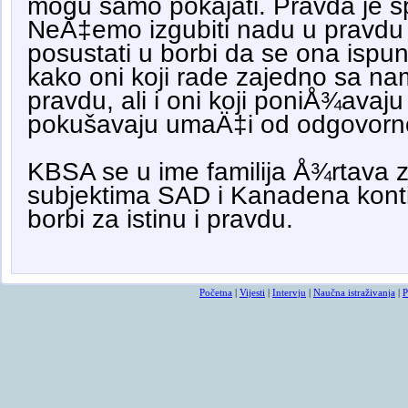
mogu samo pokajati. Pravda je spo
NeÄ‡emo izgubiti nadu u pravdu
posustati u borbi da se ona ispun
kako oni koji rade zajedno sa nam
pravdu, ali i oni koji poniÅ¾avaju i
pokušavaju umaÄ‡i od odgovor
KBSA se u ime familija Å¾rtava za
subjektima SAD i Kanadena konti
borbi za istinu i pravdu.
Početna
|
Vijesti
|
Intervju
|
Naučna istraživanja
|
P