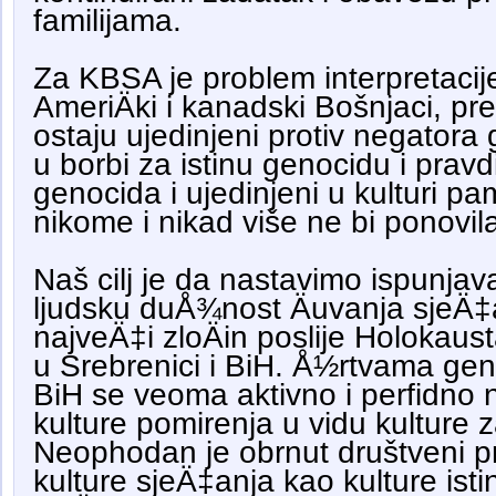
familijama.
Za KBSA je problem interpretacij
AmeriÄki i kanadski Bošnjaci, 
ostaju ujedinjeni protiv negatora 
u borbi za istinu genocidu i prav
genocida i ujedinjeni u kulturi 
nikome i nikad više ne bi ponovil
Naš cilj je da nastavimo ispunjavati
ljudsku duÅ¾nost Äuvanja sjeÄ‡
najveÄ‡i zloÄin poslije Holokaus
u Srebrenici i BiH. Å½rtvama gen
BiH se veoma aktivno i perfidn
kulture pomirenja u vidu kulture 
Neophodan je obrnut društveni p
kulture sjeÄ‡anja kao kulture ist