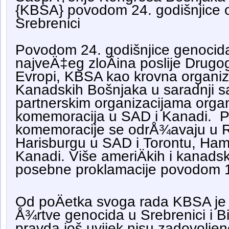
{KBSA} povodom 24. godišnjice 
Srebrenici
Povodom 24. godišnjice genocida
najveÄ‡eg zloÄina poslije Drugog
Evropi, KBSA kao krovna organiza
Kanadskih Bošnjaka u saradnji s
partnerskim organizacijama organ
komemoracija u SAD i Kanadi. 
komemoracije se odrÅ¾avaju u R
Harisburgu u SAD i Torontu, Hami
Kanadi. Više ameriÄkih i kanadsk
posebne proklamacije povodom 11
Od poÄetka svoga rada KBSA je 
Å¾rtve genocida u Srebrenici i BiH
pravda još uvijek nisu zadovolje