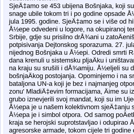
SjeÄ‡amo se 453 ubijena Bošnjaka, koji su
snage ubile tokom tri i po godine opsade Å
jula 1995. godine. SjeÄ‡amo se i više od hilj
Å½epe odvedeni u logore, na okupiranoj terito
Srbije, gdje su prisilno drÅ¾ani u zatoÄeni
potpisivanja Dejtonskog sporazuma. 27. jula
nijednog Bošnjaka u Å½epi. Odredi smrti R
dana krenuli u sistemsku pljaÄku i uništav
na kraju su srušili i dÅ¾amiju. Å½eljeli su 
bošnjaÄkog postojanja. Opominjemo i na s
bataljona UN-a koji je bez i najmanjeg otpo
zonu' MladiÄ‡evim formacijama, Äime su iz
grubo iznevjerili svoj mandat, koji su im Uje
Å½epa je u našem kolektivnom sjeÄ‡anju si
Å½epa je i simbol otpora. Od samog poÄet
kraja se herojski suprotstavljao i odupirao
agresorske armade, tokom cijele tri godine