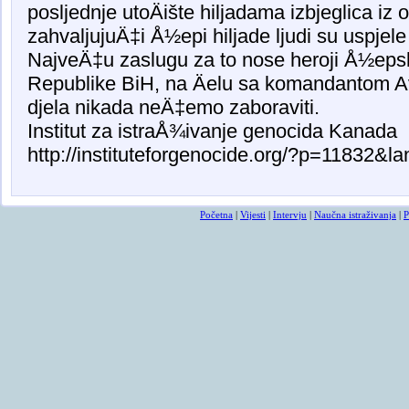
posljednje utoÄište hiljadama izbjeglica iz 
zahvaljujuÄ‡i Å½epi hiljade ljudi su uspjele
NajveÄ‡u zaslugu za to nose heroji Å½eps
Republike BiH, na Äelu sa komandantom A
djela nikada neÄ‡emo zaboraviti.
Institut za istraÅ¾ivanje genocida Kanada
http://instituteforgenocide.org/?p=11832&l
Početna
|
Vijesti
|
Intervju
|
Naučna istraživanja
|
P