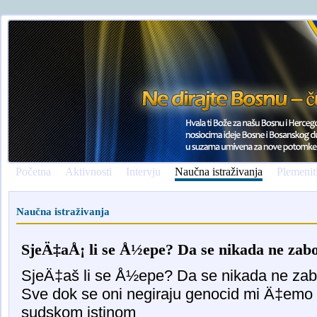
Početna
Aktivnosti
Intervju
Naučna istraživanja
Plemenit
Naučna istraživanja
SjeÄ‡aÅ¡ li se Å½epe? Da se nikada ne zab
SjeÄ‡aš li se Å½epe? Da se nikada ne za
Sve dok se oni negiraju genocid mi Ä‡emo 
sudskom istinom