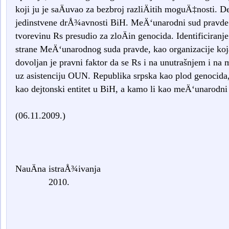
koji ju je saÄuvao za bezbroj razliÄitih moguÄ‡nosti. De
jedinstvene drÅ¾avnosti BiH. MeÄ‘unarodni sud pravde 
tvorevinu Rs presudio za zloÄin genocida. Identificiranje
strane MeÄ‘unarodnog suda pravde, kao organizacije koja 
dovoljan je pravni faktor da se Rs i na unutrašnjem i 
uz asistenciju OUN. Republika srpska kao plod genocid
kao dejtonski entitet u BiH, a kamo li kao meÄ‘unarodni 
(06.11.2009.)
NauÄna istra
2010.