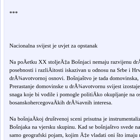
***
Nacionalna svijest je uvjet za opstanak
Na poÄetku XX stoljeÄ‡a Bošnjaci nemaju razvijenu dr
posebnosti i razliÄitosti iskazivan u odnosu na Srbe i Hrv
drÅ¾avotvornoj osnovi. Bošnjaštvo je tada domovinska, 
Prerastanje domovinske u drÅ¾avotvornu svijest izostaje
snaga koje bi vodile i pomogle politiÄko okupljanje na 
bosanskohercegovaÄkih drÅ¾avnih interesa.
Na bošnjaÄkoj društvenoj sceni prisutna je instrumentaliz
Bošnjaka na vjersku skupinu. Kad se bošnjaštvo svede n
samo geografski pojam, kojim Ä‡e vladati oni što imaju