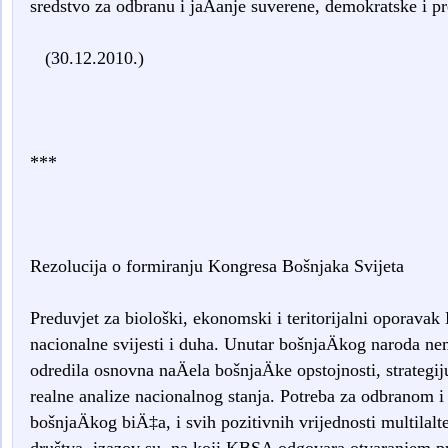
sredstvo za odbranu i jaÄanje suverene, demokratske i p
(30.12.2010.)
***
Rezolucija o formiranju Kongresa Bošnjaka Svijeta
Preduvjet za biološki, ekonomski i teritorijalni oporavak 
nacionalne svijesti i duha. Unutar bošnjaÄkog naroda ne
odredila osnovna naÄela bošnjaÄke opstojnosti, strategi
realne analize nacionalnog stanja. Potreba za odbranom 
bošnjaÄkog biÄ‡a, i svih pozitivnih vrijednosti multila