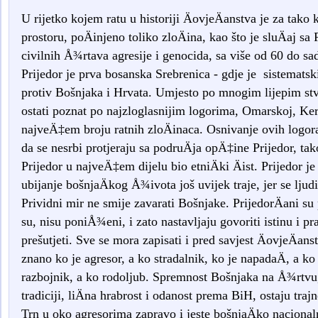
U rijetko kojem ratu u historiji ÄovjeÄanstva je za tako
prostoru, poÄinjeno toliko zloÄina, kao što je sluÄaj s
civilnih Å¾rtava agresije i genocida, sa više od 60 do s
Prijedor je prva bosanska Srebrenica - gdje je sistematsk
protiv Bošnjaka i Hrvata. Umjesto po mnogim lijepim stv
ostati poznat po najzloglasnijim logorima, Omarskoj, Ker
najveÄ‡em broju ratnih zloÄinaca. Osnivanje ovih logora
da se nesrbi protjeraju sa podruÄja opÄ‡ine Prijedor, ta
Prijedor u najveÄ‡em dijelu bio etniÄki Äist. Prijedor j
ubijanje bošnjaÄkog Å¾ivota još uvijek traje, jer se lju
Prividni mir ne smije zavarati Bošnjake. PrijedorÄani su 
su, nisu poniÅ¾eni, i zato nastavljaju govoriti istinu i pr
prešutjeti. Sve se mora zapisati i pred savjest ÄovjeÄanst
znano ko je agresor, a ko stradalnik, ko je napadaÄ, a ko br
razbojnik, a ko rodoljub. Spremnost Bošnjaka na Å¾rtvu, o
tradiciji, liÄna hrabrost i odanost prema BiH, ostaju tra
Trn u oko agresorima zapravo i jeste bošnjaÄko naciona