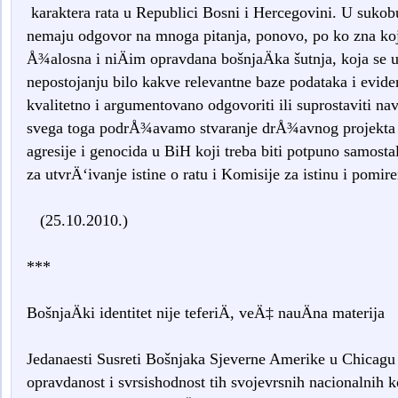
karaktera rata u Republici Bosni i Hercegovini. U sukobu 
nemaju odgovor na mnoga pitanja, ponovo, po ko zna koji
Å¾alosna i niÄim opravdana bošnjaÄka šutnja, koja se 
nepostojanju bilo kakve relevantne baze podataka i evide
kvalitetno i argumentovano odgovoriti ili suprostaviti 
svega toga podrÅ¾avamo stvaranje drÅ¾avnog projekta 
agresije i genocida u BiH koji treba biti potpuno samost
za utvrÄ‘ivanje istine o ratu i Komisije za istinu i pomire
(25.10.2010.)
***
BošnjaÄki identitet nije teferiÄ, veÄ‡ nauÄna materija
Jedanaesti Susreti Bošnjaka Sjeverne Amerike u Chicagu 
opravdanost i svrsishodnost tih svojevrsnih nacionalnih 