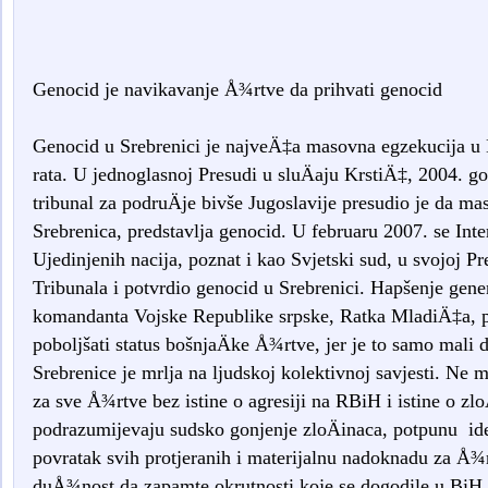
Genocid je navikavanje Å¾rtve da prihvati genocid
Genocid u Srebrenici je najveÄ‡a masovna egzekucija u
rata. U jednoglasnoj Presudi u sluÄaju KrstiÄ‡, 2004. god
tribunal za podruÄje bivše Jugoslavije presudio je da m
Srebrenica, predstavlja genocid. U februaru 2007. se Int
Ujedinjenih nacija, poznat i kao Svjetski sud, u svojoj 
Tribunala i potvrdio genocid u Srebrenici. Hapšenje gene
komandanta Vojske Republike srpske, Ratka MladiÄ‡a, 
poboljšati status bošnjaÄke Å¾rtve, jer je to samo mali
Srebrenice je mrlja na ljudskoj kolektivnoj savjesti. Ne 
za sve Å¾rtve bez istine o agresiji na RBiH i istine o zlo
podrazumijevaju sudsko gonjenje zloÄinaca, potpunu ide
povratak svih protjeranih i materijalnu nadoknadu za Å¾
duÅ¾nost da zapamte okrutnosti koje se dogodile u BiH. 