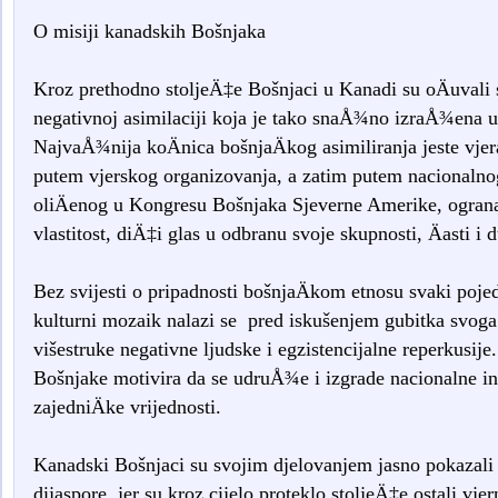
O misiji kanadskih Bošnjaka
Kroz prethodno stoljeÄ‡e Bošnjaci u Kanadi su oÄuvali s
negativnoj asimilaciji koja je tako snaÅ¾no izraÅ¾ena
NajvaÅ¾nija koÄnica bošnjaÄkog asimiliranja jeste vje
putem vjerskog organizovanja, a zatim putem nacionalno
oliÄenog u Kongresu Bošnjaka Sjeverne Amerike, ogranak
vlastitost, diÄ‡i glas u odbranu svoje skupnosti, Äasti i 
Bez svijesti o pripadnosti bošnjaÄkom etnosu svaki poje
kulturni mozaik nalazi se pred iskušenjem gubitka svoga 
višestruke negativne ljudske i egzistencijalne reperkusije
Bošnjake motivira da se udruÅ¾e i izgrade nacionalne inst
zajedniÄke vrijednosti.
Kanadski Bošnjaci su svojim djelovanjem jasno pokazali 
dijaspore, jer su kroz cijelo proteklo stoljeÄ‡e ostali vjer