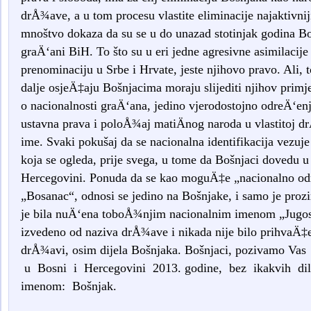
drÅ¾ave, a u tom procesu vlastite eliminacije najaktivnij
mnoštvo dokaza da su se u do unazad stotinjak godina Bo
graÄ‘ani BiH. To što su u eri jedne agresivne asimilacije 
prenominaciju u Srbe i Hrvate, jeste njihovo pravo. Ali, to
dalje osjeÄ‡aju Bošnjacima moraju slijediti njihov primje
o nacionalnosti graÄ‘ana, jedino vjerodostojno odreÄ‘en
ustavna prava i poloÅ¾aj matiÄnog naroda u vlastitoj d
ime. Svaki pokušaj da se nacionalna identifikacija vezuj
koja se ogleda, prije svega, u tome da Bošnjaci dovedu u
Hercegovini. Ponuda da se kao moguÄ‡e „nacionalno od
„Bosanac“, odnosi se jedino na Bošnjake, i samo je prozi
je bila nuÄ‘ena toboÅ¾njim nacionalnim imenom „Jugosl
izvedeno od naziva drÅ¾ave i nikada nije bilo prihvaÄ‡e
drÅ¾avi, osim dijela Bošnjaka. Bošnjaci, pozivamo Va
u Bosni i Hercegovini 2013. godine, bez ikakvih dile
imenom: Bošnjak.