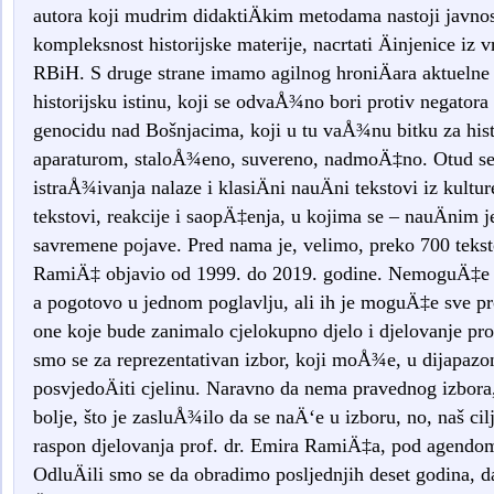
autora koji mudrim didaktiÄkim metodama nastoji javnost
kompleksnost historijske materije, nacrtati Äinjenice iz 
RBiH. S druge strane imamo agilnog hroniÄara aktuelne
historijsku istinu, koji se odvaÅ¾no bori protiv negatora
genocidu nad Bošnjacima, koji u tu vaÅ¾nu bitku za histo
aparaturom, staloÅ¾eno, suvereno, nadmoÄ‡no. Otud s
istraÅ¾ivanja nalaze i klasiÄni nauÄni tekstovi iz kultur
tekstovi, reakcije i saopÄ‡enja, u kojima se – nauÄnim j
savremene pojave. Pred nama je, velimo, preko 700 teksto
RamiÄ‡ objavio od 1999. do 2019. godine. NemoguÄ‡e ih 
a pogotovo u jednom poglavlju, ali ih je moguÄ‡e sve pr
one koje bude zanimalo cjelokupno djelo i djelovanje pr
smo se za reprezentativan izbor, koji moÅ¾e, u dijapazo
posvjedoÄiti cjelinu. Naravno da nema pravednog izbora
bolje, što je zasluÅ¾ilo da se naÄ‘e u izboru, no, naš cil
raspon djelovanja prof. dr. Emira RamiÄ‡a, pod agendo
OdluÄili smo se da obradimo posljednjih deset godina, 