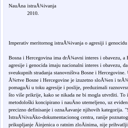
NauÄna istra
2010.
Imperativ meritornog istraÅ¾ivanja o agresiji i genocidu
Bosna i Hercegovina ima drÅ¾avni interes i obavezu, a
agresije i genocida imaju nacionalni interes i obavezu, d
sveukupnih stradanja stanovništva Bosne i Hercegovine. U
Å¾rtve Bosne i Hercegovine je izuzetno sloÅ¾en i teÅ¾ak
pomagaÄi u toku agresije i poslije, preduzimali raznovrsn
što više prikrije, kako se nikada ne bi mogla utvrditi. To
metodološki koncipirano i nauÄno utemeljeno, uz evidenti
precizno definisanje i oznaÄavanje njihovih kategorija. "
IstraÅ¾ivaÄko-dokumentacionog centra, ranije poznato
prikupljanje Äinjenica o ratnim zloÄinima, nije prihvatlj