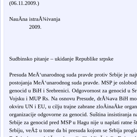
(06.11.2009.)
NauÄna istra
2009.
Sudbinsko pitanje – ukidanje Republike srpske
Presuda MeÄ‘unarodnog suda pravde protiv Srbije je n
postojanja MeÄ‘unarodnog suda pravde. MSP je oslobodio
genocid u BiH i Srebrenici. Odgovornost za genocid u Sr
Vojsku i MUP Rs. Na osnovu Presude, drÅ¾ava BiH mo
okviru UN i EU, u cilju trajne zabrane zloÄinaÄke org
organizacije odgovorne za genocid. Suština insistiranja 
Srbije za genocid pred MSP u Hagu nije u naplati ratne š
Srbiju, veÄ‡ u tome da bi presuda kojom se Srbija prog