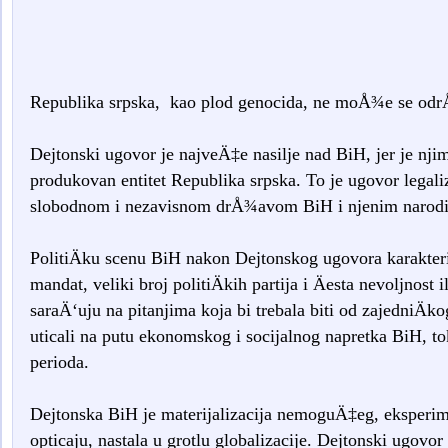
Republika srpska, kao plod genocida, ne moÅ¾e se odr
Dejtonski ugovor je najveÄ‡e nasilje nad BiH, jer je nj
produkovan entitet Republika srpska. To je ugovor legali
slobodnom i nezavisnom drÅ¾avom BiH i njenim narodi
PolitiÄku scenu BiH nakon Dejtonskog ugovora karakteriz
mandat, veliki broj politiÄkih partija i Äesta nevoljnost il
saraÄ‘uju na pitanjima koja bi trebala biti od zajedniÄko
uticali na putu ekonomskog i socijalnog napretka BiH, t
perioda.
Dejtonska BiH je materijalizacija nemoguÄ‡eg, eksper
opticaju, nastala u grotlu globalizacije. Dejtonski ugovor 