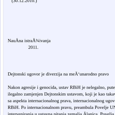
(30.12.2010.)
NauÄna istra
2011.
Dejtonski ugovor je diverzija na meÄ‘unarodno pravo
Nakon agresije i genocida, ustav RBiH je nelegalno, put
ilegalno zamjenjen Dejtonskim ustavom, koji je kao takav
sa aspekta internacionalnog prava, internacionalnog ugo
RBiH. Po internacionalnom pravu, preambula Povelje UN
interveniranja u ustavna pitanja zemalja Älanica. Pove