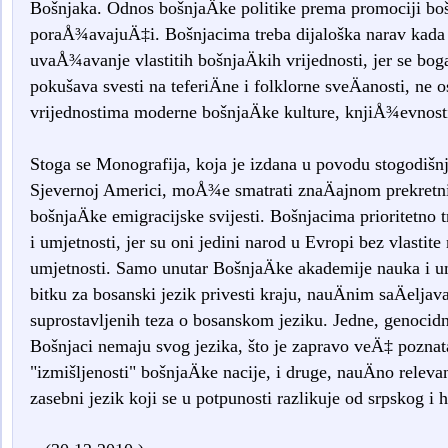
Bošnjaka. Odnos bošnjaÄke politike prema promociji bošn
poraÅ¾avajuÄ‡i. Bošnjacima treba dijaloška narav kada j
uvaÅ¾avanje vlastitih bošnjaÄkih vrijednosti, jer se bog
pokušava svesti na teferiÄne i folklorne sveÄanosti, ne 
vrijednostima moderne bošnjaÄke kulture, knjiÅ¾evnosti 
Stoga se Monografija, koja je izdana u povodu stogodišnj
Sjevernoj Americi, moÅ¾e smatrati znaÄajnom prekretn
bošnjaÄke emigracijske svijesti. Bošnjacima prioritetno
i umjetnosti, jer su oni jedini narod u Evropi bez vlastit
umjetnosti. Samo unutar BošnjaÄke akademije nauka i u
bitku za bosanski jezik privesti kraju, nauÄnim saÄelj
suprostavljenih teza o bosanskom jeziku. Jedne, genocidn
Bošnjaci nemaju svog jezika, što je zapravo veÄ‡ poznata
"izmišljenosti" bošnjaÄke nacije, i druge, nauÄno releva
zasebni jezik koji se u potpunosti razlikuje od srpskog i 