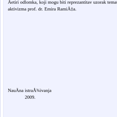
Äetiri odlomka, koji mogu biti reprezantitav uzorak tem
aktivizma prof. dr. Emira RamiÄ‡a.
NauÄna istra
2009.