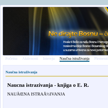
Početna
Aktivnosti
Intervju
Naučna istraživanja
Plemenit
Naučna istraživanja
Naucna istrazivanja - knjiga o E. R.
NAUÄŒNA ISTRAÅ½IVANJA