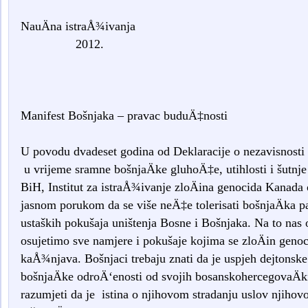
NauÄna istra
2012.
Manifest Bošnjaka – pravac buduÄ‡nosti
U povodu dvadeset godina od Deklaracije o nezavisnosti
u vrijeme sramne bošnjaÄke gluhoÄ‡e, utihlosti i šutnj
BiH, Institut za istraÅ¾ivanje zloÄina genocida Kanada 
jasnom porukom da se više neÄ‡e tolerisati bošnjaÄka pa
ustaških pokušaja uništenja Bosne i Bošnjaka. Na to na
osujetimo sve namjere i pokušaje kojima se zloÄin genoc
kaÅ¾njava. Bošnjaci trebaju znati da je uspjeh dejtonsk
bošnjaÄke odroÄ‘enosti od svojih bosanskohercegovaÄki
razumjeti da je istina o njihovom stradanju uslov njihovo