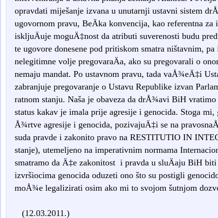
opravdati miješanje izvana u unutarnji ustavni sistem d
ugovornom pravu, BeÄka konvencija, kao referentna za i
iskljuÄuje moguÄ‡nost da atributi suverenosti budu p
te ugovore donesene pod pritiskom smatra ništavnim, pa i
nelegitimne volje pregovaraÄa, ako su pregovarali o ono
nemaju mandat. Po ustavnom pravu, tada vaÅ¾eÄ‡i Usta
zabranjuje pregovaranje o Ustavu Republike izvan Parla
ratnom stanju. Naša je obaveza da drÅ¾avi BiH vratimo ust
status kakav je imala prije agresije i genocida. Stoga mi
Å¾rtve agresije i genocida, pozivajuÄ‡i se na pravosn
suda pravde i zakonito pravo na RESTITUTIO IN INTE
stanje), utemeljeno na imperativnim normama Internac
smatramo da Ä‡e zakonitost i pravda u sluÄaju BiH biti
izvršiocima genocida oduzeti ono što su postigli genocid
moÅ¾e legalizirati osim ako mi to svojom šutnjom dozv
(12.03.2011.)