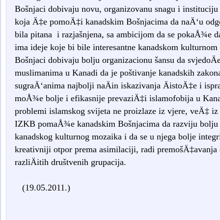
Bošnjaci dobivaju novu, organizovanu snagu i instituciju
koja Ä‡e pomoÄ‡i kanadskim Bošnjacima da naÄ‘u odgovo
bila pitana i razjašnjena, sa ambicijom da se pokaÅ¾e d
ima ideje koje bi bile interesantne kanadskom kulturno
Bošnjaci dobivaju bolju organizacionu šansu da svjedoÄ
muslimanima u Kanadi da je poštivanje kanadskih zakon
sugraÄ‘anima najbolji naÄin iskazivanja ÄistoÄ‡e i isp
moÅ¾e bolje i efikasnije prevaziÄ‡i islamofobija u Kana
problemi islamskog svijeta ne proizlaze iz vjere, veÄ‡ iz 
IZKB pomaÅ¾e kanadskim Bošnjacima da razviju bolju i
kanadskog kulturnog mozaika i da se u njega bolje integri
kreativniji otpor prema asimilaciji, radi premošÄ‡avanj
razliÄitih društvenih grupacija.
(19.05.2011.)