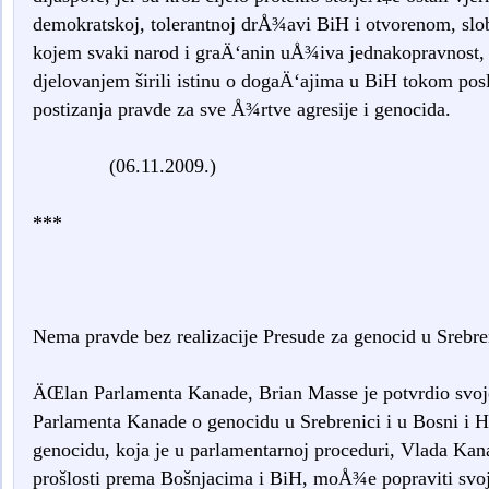
demokratskoj, tolerantnoj drÅ¾avi BiH i otvorenom, slo
kojem svaki narod i graÄ‘anin uÅ¾iva jednakopravnost,
djelovanjem širili istinu o dogaÄ‘ajima u BiH tokom posl
postizanja pravde za sve Å¾rtve agresije i genocida.
(06.11.2009.)
***
Nema pravde bez realizacije Presude za genocid u Srebre
ÄŒlan Parlamenta Kanade, Brian Masse je potvrdio svoj
Parlamenta Kanade o genocidu u Srebrenici i u Bosni i H
genocidu, koja je u parlamentarnoj proceduri, Vlada Kan
prošlosti prema Bošnjacima i BiH, moÅ¾e popraviti svoj