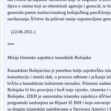
djecu o onima koji su orkestrirali agresiju i genocid, te bi
genocida putem institucionalnog bošnjaÄkog pamÄ‡enja. 
navikavanja Å¾rtve da prihvati stanje uspostavljeno gen
(22.06.2011.)
***
Misija Islamske zajednice kanadskih Bošnjaka
Kanadskim Bošnjacima je potrebno bolje zajedniÄko isl
konsultaciju i timski duh, u procesu odbrane i jaÄanja 
biÄ‡a u kanadskom kulturnom mozaiku. Primarni zadatak
Bošnjaka bi bio prosvjeta i buÄ‘enje vjerske, islamske i 
Bošnjaka. IZKB je samostalna islamska zajednica dÅ¾em
programski naslonjena na Rijaset IZ BiH i koja ostvaruj
sa drugim islamskim zajednicama u Sjevernoj Americi i 