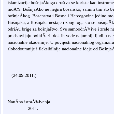
islamizacije bošnjaÄkoga društva se koriste kao instrume
moÄ‡i. BošnjaÄko ne negira bosansko, samim tim što b
bošnjaÄkog. Bosanstva i Bosne i Hercegovine jedino mo
Bošnjaka, a Bošnjaka nestaje i zbog toga što se bošnjaÄk
odriÄu brige za bošnjaštvo. Sve samoodrÅ¾ive i zrele 
predstavljaju politiÄari, dok ih vode najumniji ljudi u n
nacionalne akademije. U povijesti nacionalnog organizira
slobodoumnije i fleksibilnije nacionalne ideje od BošnjaÄ
(24.09.2011.)
NauÄna istra
2011.