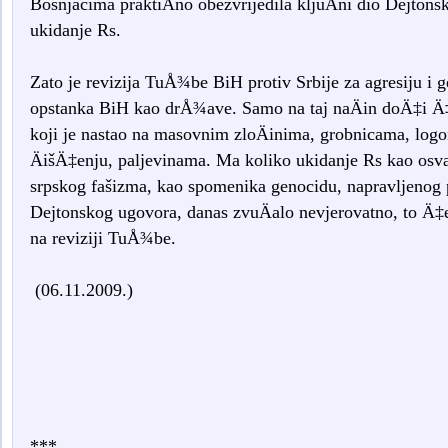
Bošnjacima praktiÄno obezvrijedila kljuÄni dio Dejto
ukidanje Rs.
Zato je revizija TuÅ¾be BiH protiv Srbije za agresiju i g
opstanka BiH kao drÅ¾ave. Samo na taj naÄin doÄ‡i Ä‡e
koji je nastao na masovnim zloÄinima, grobnicama, logo
ÄišÄ‡enju, paljevinama. Ma koliko ukidanje Rs kao osva
srpskog fašizma, kao spomenika genocidu, napravljeno
Dejtonskog ugovora, danas zvuÄalo nevjerovatno, to Ä‡e
na reviziji TuÅ¾be.
(06.11.2009.)
***