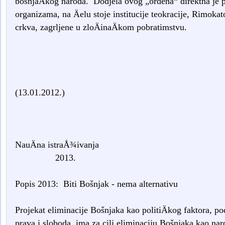
bošnjaÄkog naroda. Dodjela ovog „ordena“ direktna je 
organizama, na Äelu stoje institucije teokracije, Rimoka
crkva, zagrljene u zloÄinaÄkom pobratimstvu.
(13.01.2012.)
NauÄna istra
2013.
Popis 2013: Biti Bošnjak - nema alternativu
Projekat eliminacije Bošnjaka kao politiÄkog faktora, p
prava i sloboda, ima za cilj eliminaciju Bošnjaka kao na