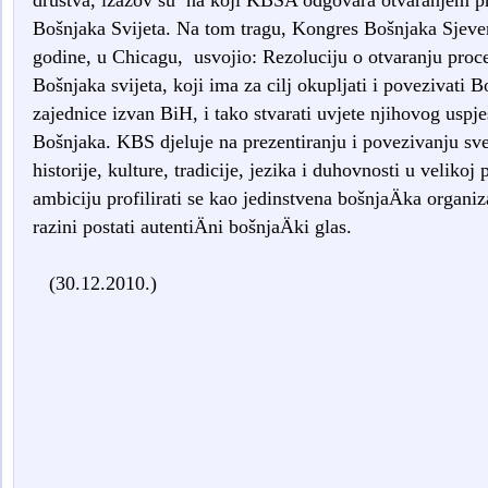
društva, izazov su na koji KBSA odgovara otvaranjem p
Bošnjaka Svijeta. Na tom tragu, Kongres Bošnjaka Sjeve
godine, u Chicagu, usvojio: Rezoluciju o otvaranju pro
Bošnjaka svijeta, koji ima za cilj okupljati i povezivati B
zajednice izvan BiH, i tako stvarati uvjete njihovog uspje
Bošnjaka. KBS djeluje na prezentiranju i povezivanju sve
historije, kulture, tradicije, jezika i duhovnosti u veliko
ambiciju profilirati se kao jedinstvena bošnjaÄka organiz
razini postati autentiÄni bošnjaÄki glas.
(30.12.2010.)