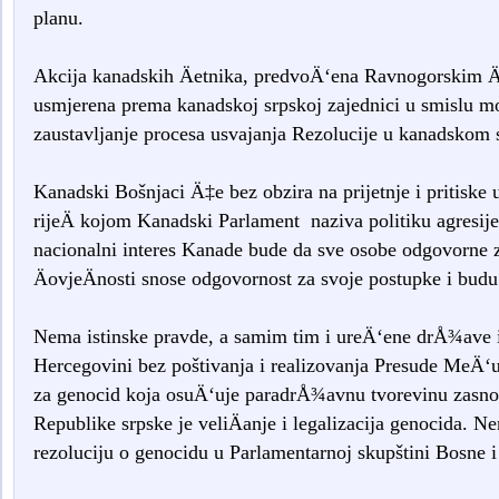
planu.
Akcija kanadskih Äetnika, predvoÄ‘ena Ravnogorskim Ä
usmjerena prema kanadskoj srpskoj zajednici u smislu mobi
zaustavljanje procesa usvajanja Rezolucije u kanadskom
Kanadski Bošnjaci Ä‡e bez obzira na prijetnje i pritiske 
rijeÄ kojom Kanadski Parlament naziva politiku agresije
nacionalni interes Kanade bude da sve osobe odgovorne za
ÄovjeÄnosti snose odgovornost za svoje postupke i budu
Nema istinske pravde, a samim tim i ureÄ‘ene drÅ¾ave i 
Hercegovini bez poštivanja i realizovanja Presude MeÄ‘
za genocid koja osuÄ‘uje paradrÅ¾avnu tvorevinu zasno
Republike srpske je veliÄanje i legalizacija genocida. N
rezoluciju o genocidu u Parlamentarnoj skupštini Bosne 