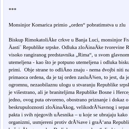
***
Monsinjor Komarica primio „orden“ pobratimstva u zlu
Biskup RimokatoliÄke crkve u Banja Luci, monsinjor Fr
Äasti¨ Republike srpske. Odluka zloÄinaÄke tvorevine 
visoko rangiranog predstavnika „Rima“, u svom glavnom
utemeljena - kao što je potpuno utemeljena i odluka bis
primi. Obje strane to odliÄno znaju - nema dvojbi niti na
primaoca ordena, da je taj orden zasluÅ¾en, to jest, da 
ogromnu, nezaobilaznu ulogu u stvaranju Republike srpsk
je višestrano, ali je braniteljima Republike Bosne i Herc
jedno, ovog puta otvoreno, obostrano priznanje i dokaz o Ä
beskrupuloznosti zloÄinaÄkog, velikodrÅ¾avnog i separ
pakta i svih njegovih uÄesnika – u koje se ubrajaju kako 
organizmi, usmjereni protiv drÅ¾ave i graÄ‘ana Republi