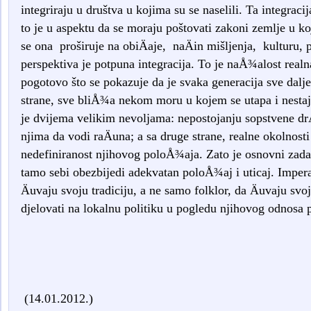
integriraju u društva u kojima su se naselili. Ta integraci
to je u aspektu da se moraju poštovati zakoni zemlje u koj
se ona proširuje na obiÄaje, naÄin mišljenja, kulturu, 
perspektiva je potpuna integracija. To je naÅ¾alost realna
pogotovo što se pokazuje da je svaka generacija sve dalje
strane, sve bliÅ¾a nekom moru u kojem se utapa i nestaj
je dvijema velikim nevoljama: nepostojanju sopstvene d
njima da vodi raÄuna; a sa druge strane, realne okolnosti
nedefiniranost njihovog poloÅ¾aja. Zato je osnovni zada
tamo sebi obezbijedi adekvatan poloÅ¾aj i uticaj. Imperat
Äuvaju svoju tradiciju, a ne samo folklor, da Äuvaju svoj
djelovati na lokalnu politiku u pogledu njihovog odnosa
(14.01.2012.)