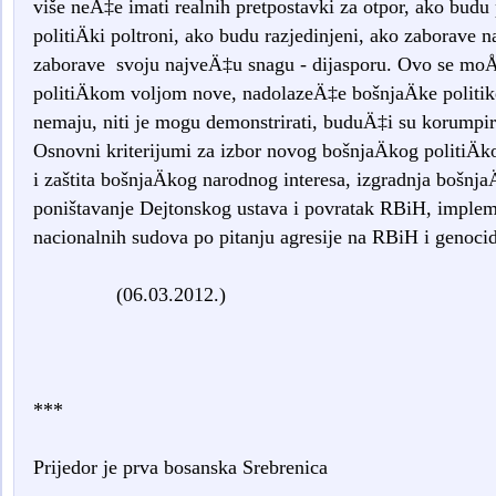
više neÄ‡e imati realnih pretpostavki za otpor, ako budu 
politiÄki poltroni, ako budu razjedinjeni, ako zaborave na
zaborave svoju najveÄ‡u snagu - dijasporu. Ovo se moÅ
politiÄkom voljom nove, nadolazeÄ‡e bošnjaÄke politike,
nemaju, niti je mogu demonstrirati, buduÄ‡i su korumpira
Osnovni kriterijumi za izbor novog bošnjaÄkog politiÄko
i zaštita bošnjaÄkog narodnog interesa, izgradnja bošnjaÄ
poništavanje Dejtonskog ustava i povratak RBiH, imple
nacionalnih sudova po pitanju agresije na RBiH i genocid
(06.03.2012.)
***
Prijedor je prva bosanska Srebrenica