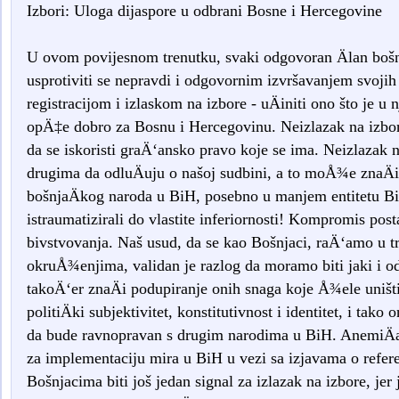
Izbori: Uloga dijaspore u odbrani Bosne i Hercegovine
U ovom povijesnom trenutku, svaki odgovoran Älan boš
usprotiviti se nepravdi i odgovornim izvršavanjem svoji
registracijom i izlaskom na izbore - uÄiniti ono što je u
opÄ‡e dobro za Bosnu i Hercegovinu. Neizlazak na izbor
da se iskoristi graÄ‘ansko pravo koje se ima. Neizlazak n
drugima da odluÄuju o našoj sudbini, a to moÅ¾e znaÄit
bošnjaÄkog naroda u BiH, posebno u manjem entitetu BiH
istraumatizirali do vlastite inferiornosti! Kompromis post
bivstvovanja. Naš usud, da se kao Bošnjaci, raÄ‘amo u t
okruÅ¾enjima, validan je razlog da moramo biti jaki i 
takoÄ‘er znaÄi podupiranje onih snaga koje Å¾ele uništi
politiÄki subjektivitet, konstitutivnost i identitet, i t
da bude ravnopravan s drugim narodima u BiH. AnemiÄa
za implementaciju mira u BiH u vezi sa izjavama o refer
Bošnjacima biti još jedan signal za izlazak na izbore, jer