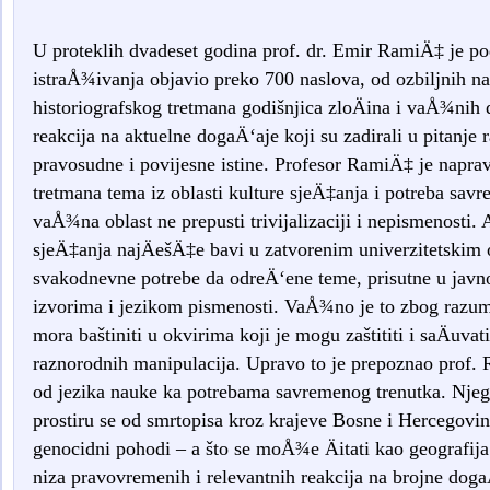
U proteklih dvadeset godina prof. dr. Emir RamiÄ‡ je 
istraÅ¾ivanja objavio preko 700 naslova, od ozbiljnih na
historiografskog tretmana godišnjica zloÄina i vaÅ¾nih 
reakcija na aktuelne dogaÄ‘aje koji su zadirali u pitanje r
pravosudne i povijesne istine. Profesor RamiÄ‡ je napr
tretmana tema iz oblasti kulture sjeÄ‡anja i potreba sav
vaÅ¾na oblast ne prepusti trivijalizaciji i nepismenosti
sjeÄ‡anja najÄešÄ‡e bavi u zatvorenim univerzitetskim 
svakodnevne potrebe da odreÄ‘ene teme, prisutne u javnos
izvorima i jezikom pismenosti. VaÅ¾no je to zbog razumij
mora baštiniti u okvirima koji je mogu zaštititi i saÄuva
raznorodnih manipulacija. Upravo to je prepoznao prof.
od jezika nauke ka potrebama savremenog trenutka. Nje
prostiru se od smrtopisa kroz krajeve Bosne i Hercegovin
genocidni pohodi – a što se moÅ¾e Äitati kao geografija
niza pravovremenih i relevantnih reakcija na brojne dog