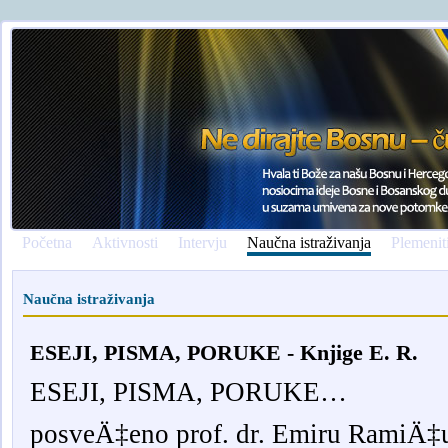
Početna
Aktivnosti
Intervju
Naučna istraživanja
Plemenit
Naučna istraživanja
ESEJI, PISMA, PORUKE - Knjige E. R.
ESEJI, PISMA, PORUKE…
posveÄ‡eno prof. dr. Emiru RamiÄ‡