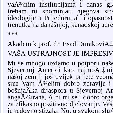
vaÅ¾nim institucijama i danas gl
trebam ni spominjati njegova str
ideologije u Prijedoru, ali i opasnos
trenutka na današnjoj, kanadskoj adre
***
Akademik prof. dr. Esad DurakoviÄ‡
VAŠA USTRAJNOST JE IMPRESI
Mi se mnogo uzdamo u potporu naše
Sjevernoj Americi kao najmoÄ‡nijo
našoj zemlji još uvijek prijete veom
srca Vam Å¾elim dobro zdravlje i
bošnjaÄka dijaspora u Sjevernoj A
angaÅ¾irana, Äini mi se i dobro organ
za efikasno pozitivno djelovanje. Vaš
je redovno stizala. No, u svakom slu