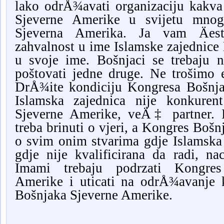
lako odrÅ¾avati organizaciju kakv
Sjeverne Amerike u svijetu mnog
Sjeverna Amerika. Ja vam Äes
zahvalnost u ime Islamske zajednice
u svoje ime. Bošnjaci se trebaju na
poštovati jedne druge. Ne trošimo e
DrÅ¾ite kondiciju Kongresa Bošnja
Islamska zajednica nije konkuren
Sjeverne Amerike, veÄ‡ partner. I
treba brinuti o vjeri, a Kongres Boš
o svim onim stvarima gdje Islamsk
gdje nije kvalificirana da radi, n
Imami trebaju podrzati Kongres
Amerike i uticati na odrÅ¾avanje 
Bošnjaka Sjeverne Amerike.