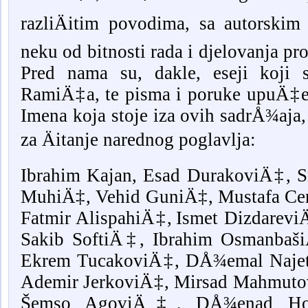
razliÄitim povodima, sa autorskim 
neku od bitnosti rada i djelovanja pr
Pred nama su, dakle, eseji koji 
RamiÄ‡a, te pisma i poruke upuÄ‡e
Imena koja stoje iza ovih sadrÅ¾aja,
za Äitanje narednog poglavlja:
Ibrahim Kajan,
Esad DurakoviÄ‡, S
MuhiÄ‡, Vehid GuniÄ‡, Mustafa Cer
Fatmir AlispahiÄ‡,
Ismet Dizdarevi
Sakib SoftiÄ‡,
Ibrahim Osmanba
Ekrem TucakoviÄ‡, DÅ¾emal Najeto
Ademir JerkoviÄ‡, Mirsad Mahmut
Šemso AgoviÄ‡, DÅ¾enad Ho