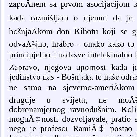
zapoÄnem sa prvom asocijacijom 
kada razmišljam o njemu: da je 
bošnjaÄkom don Kihotu koji se go
odvaÅ¾no, hrabro - onako kako to 
principjelno i nadasve intelektualno 
Zapravo, njegova upornost kada j
jedinstvo nas - Bošnjaka te naše odras
ne samo na sjeverno-ameriÄkom
drugdje u svijetu, ne moÅ¾
dobronamjernog ravnodušnim. Koli
moguÄ‡nosti dozvoljavale, pratio 
nego je profesor RamiÄ‡ postao