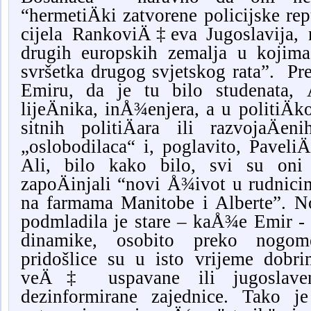
“hermetiÄki zatvorene policijske re
cijela RankoviÄ‡eva Jugoslavija, 
drugih europskih zemalja u kojima
svršetka drugog svjetskog rata”. P
Emiru, da je tu bilo studenata, Ä
lijeÄnika, inÅ¾enjera, a u politiÄ
sitnih politiÄara ili razvojaÄe
„oslobodilaca“ i, poglavito, Paveli
Ali, bilo kako bilo, svi su on
zapoÄinjali “novi Å¾ivot u rudnicima
na farmama Manitobe i Alberte”. N
podmladila je stare – kaÅ¾e Emir - 
dinamike, osobito preko nogom
pridošlice su u isto vrijeme dobrim
veÄ‡ uspavane ili jugoslave
dezinformirane zajednice. Tako j