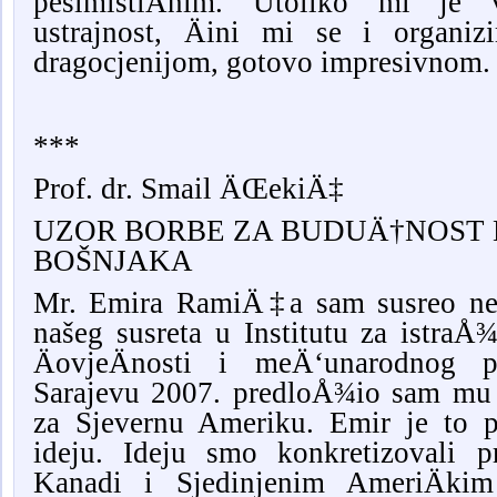
pesimistiÄnim. Utoliko mi je 
ustrajnost, Äini mi se i organizi
dragocjenijom, gotovo impresivnom.
***
Prof. dr. Smail ÄŒekiÄ‡
UZOR BORBE ZA BUDUÄ†NOST 
BOŠNJAKA
Mr. Emira RamiÄ‡a sam susreo nek
našeg susreta u Institutu za istraÅ¾
ÄovjeÄnosti i meÄ‘unarodnog p
Sarajevu 2007. predloÅ¾io sam mu 
za Sjevernu Ameriku. Emir je to p
ideju. Ideju smo konkretizovali p
Kanadi i Sjedinjenim AmeriÄki