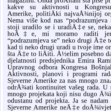
magazinu. Onda proÄitam šta piše p
kakve su aktivnosti u Kongresu
Amerike, politiÄki najvaÅ¾nijoj org
Nema više kod nas “podrazumjeva 
stoji uradilo se i uradiÄ‡e se, nek
hoÄ‡e, mi moramo raditi je
“podrazumjeva se” neko drugi Ä‡e to
kad ti neko drugi uradi u tvoje ime 
šta Ä‡e to liÄiti. Å½elim posebno da
djelatnosti predsjednika Emira Ra
Upravnog odbora Kongresa Bošnjak
Aktivnosti, planovi i programi ra
Sjeverne Amerike za nas mnogo zna
odrÅ¾ati kontinuitet vašeg rada. U n
mnogo projekata koji nisu dugo Å¾ivj
odustanu od projekta. Ja se nadam
Sjeverne Amerike neÄ‡e doÅ¾ivjeti