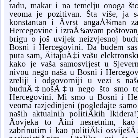
radu, makar i na temelju onoga št
veoma je pozitivan. Šta više, ja
konstantan i Ävrst angaÅ¾man za
Hercegovine i izraÅ¾avam poštovan
brigu o još uvijek neizvjesnoj bu
Bosni i Hercegovini. Da budem sa
puta sam, ÄitajuÄ‡i vašu elektronsk
kako je vaša samosvijest u Sjever
nivou nego naša u Bosni i Hercegovi
zreliji i odgovorniji u vezi s n
buduÄ‡nošÄ‡u nego što smo to
Hercegovini. Mi smo u Bosni i Her
veoma razjedinjeni (pogledajte samo 
naših aktualnih politiÄkih lkider
Äovjeka to Äini nesretnim, kao
zabrinutim i kao politiÄki osviješ