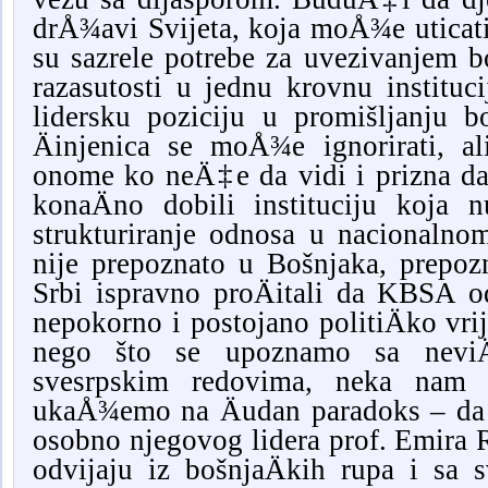
drÅ¾avi Svijeta, koja moÅ¾e uticati 
su sazrele potrebe za uvezivanjem bo
razasutosti u jednu krovnu institu
lidersku poziciju u promišljanju bo
Äinjenica se moÅ¾e ignorirati, a
onome ko neÄ‡e da vidi i prizna d
konaÄno dobili instituciju koja 
strukturiranje odnosa u nacionaln
nije prepoznato u Bošnjaka, prepozn
Srbi ispravno proÄitali da KBSA od
nepokorno i postojano politiÄko vri
nego što se upoznamo sa nevi
svesrpskim redovima, neka nam 
ukaÅ¾emo na Äudan paradoks – da
osobno njegovog lidera prof. Emira
odvijaju iz bošnjaÄkih rupa i sa 