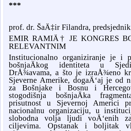
***
prof. dr. ŠaÄ‡ir Filandra, predsjedn
EMIR RAMIÄ† JE KONGRES B
RELEVANTNIM
Institucionalno organiziranje je i po
bošnjaÄkog identiteta u Sjed
DrÅ¾avama, a što je izraÅ¾eno kr
Sjeverne Amerike, dogaÄ‘aj je od 
za Bošnjake i Bosnu i Hercego
stogodišnja bošnjaÄka fragment
prisutnost u Sjevernoj Americi pr
nacionalnu organizaciju, u instituc
slobodna volja ljudi voÄ‘enih za
ciljevima. Opstanak i boljitak v