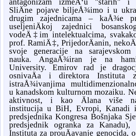
antagonizam izmeÄ‘u "starih" i „
SliÄne pojave biljeÅ¾imo i u ukra
drugim zajednicama – kaÅ¾e pro
useljeniÄkoj zajednici bosansko
vodeÄ‡im intelektualcima, svakako
prof. RamiÄ‡, PrijedorÄanin, nekoÄ‡
svoje generacije na sarajevskom F
nauka.
AngaÅ¾iran je na hami
University. Emirov rad je drag
osnivaÄa i direktora Instituta
istraÅ¾ivanjima multidimenzionaln
u kanadskom kulturnom mozaiku. Ne
aktivnost, i kao Älana više nau
institucija u BiH, Evropi, Kanad
predsjednika Kongresa Bošnjaka Sj
predsjednik ogranka za Kanadu), o
Instituta za prouÄavanje genocida, 