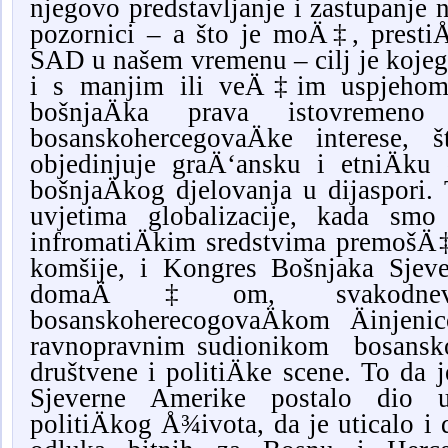
njegovo predstavljanje i zastupanje n
pozornici
–
a što je moÄ‡, prestiÅ
SAD u našem vremenu
–
cilj je kojeg
i s manjim ili veÄ‡im uspjehom 
bošnjaÄka prava istovreme
bosanskohercegovaÄke interese, 
objedinjuje graÄ‘ansku i etniÄku 
bošnjaÄkog djelovanja u dijaspori.
uvjetima globalizacije, kada sm
infromatiÄkim sredstvima premošÄ‡a
komšije, i Kongres Bošnjaka Sjeve
domaÄ‡om, svakodnevn
bosanskoherecogovaÄkom Äinje
ravnopravnim sudionikom bosansko
društvene i politiÄke scene. To da 
Sjeverne Amerike postalo dio u
politiÄkog Å¾ivota, da je uticalo i 