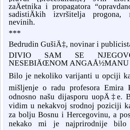
zaÄetnika i propagatora “opravdan
sadistiÄkih izvršitelja progona,
nevinih.
***
Bedrudin G
ušiÄ‡
, novinar i publicist
DIVIO SAM SE NJEGOVO
NESEBIÄŒNOM ANGAÅ½MANU
Bilo je nekoliko varijanti u opciji
mišljenje o radu profesora Emi
odnosno našu dijasporu uopÄ‡e. 
vidim u nekakvoj srodnoj poziciji k
za bolju Bosnu i Hercegovinu, a pos
nekako mi je najprirodnije bil