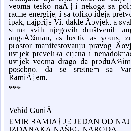
veoma teško naÄ‡i nekoga sa polo
radne energije, i sa toliko ideja pretv
ipak, najprije Vi, dakle Äovjek, a sv
suma svih njegovih društvenih an
angaÅ¾man, as hectic as yours, z
prostor manifestovanju pravog Äovj
uvijek prevelika cijena i nenadokn
uvijek veoma drago da produÅ¾im 
posebno, da se sretnem sa Va
RamiÄ‡em.
***
Vehid GuniÄ‡
EMIR RAMIÄ† JE JEDAN OD NAJ
IZDANAKA NAŠEG NARODA