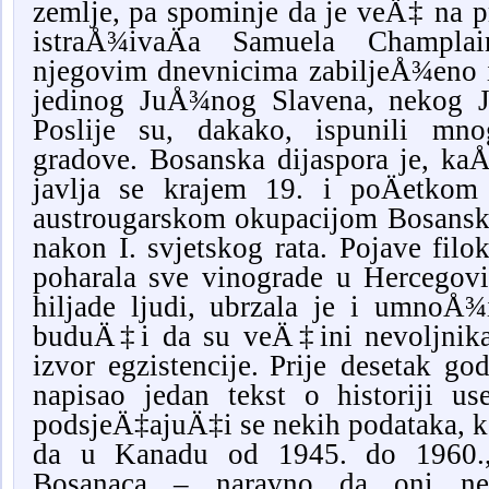
zemlje, pa spominje da je veÄ‡ na p
istraÅ¾ivaÄa Samuela Champlai
njegovim dnevnicima zabiljeÅ¾eno i
jedinog JuÅ¾nog Slavena, nekog Ja
Poslije su, dakako, ispunili mno
gradove. Bosanska dijaspora je, k
javlja se krajem 19. i poÄetko
austrougarskom okupacijom Bosansko
nakon I. svjetskog rata. Pojave filok
poharala sve vinograde u Hercegovi
hiljade ljudi, ubrzala je i umnoÅ¾
buduÄ‡i da su veÄ‡ini nevoljnika 
izvor egzistencije.
Prije desetak go
napisao jedan tekst o historiji us
podsjeÄ‡ajuÄ‡i se nekih podataka, k
da u Kanadu od 1945. do 1960.,
Bosanaca – naravno da oni ne