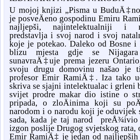
U mojoj knjizi „Pisma u BuduÄ‡nos
je posveÄeno gospodinu Emiru Rami
najljepši, najintelektualniji i 
predstavlja i svoj narod i svoj nata
koje je potekao. Daleko od Bosne i
blizu mjesta gdje se Nijaga
sunavraÄ‡uje prema jezeru Ontari
svoju drugu domovinu našao je t
profesor Emir RamiÄ‡. Iza tako u
skriva se sjajni intelektualac i grleni 
svijet prodre makar dio istine o s
pripada, o zloÄinima koji su poÄ
narodom i o narodu koji je oduvijek 
sada, kada je taj narod preÅ¾ivio
izgon poslije Drugog svjetskog rata, 
Emir RamiÄ‡ je jedan od najljepših 