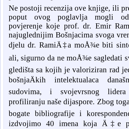
Ne postoji recenzija ove knjige, ili p
poput ovog poglavlja mogli ods
povjerenje koje prof. dr. Emir 
najuglednijim Bošnjacima svoga vrem
djelu dr. RamiÄ‡a moÅ¾e biti sinte
ali, sigurno da ne moÅ¾e sagledati s
gledišta sa kojih je valoriziran rad 
bošnjaÄkih intelektualaca dan
sudovima, i svojevrsnog lidera
profiliranju naše dijaspore. Zbog toga
bogate bibliografije i korespond
izdvojimo 40 imena koja Ä‡e posv