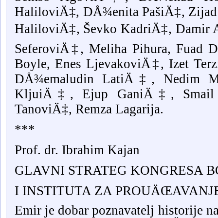
HaliloviÄ‡, DÅ¾enita PašiÄ‡, Zija
HaliloviÄ‡, Ševko KadriÄ‡, Damir 
SeferoviÄ‡,
Meliha Pihura
,
Fuad 
Boyle
, Enes LjevakoviÄ‡, Izet Ter
DÅ¾emaludin LatiÄ‡,
Nedim 
KljuiÄ‡, Ejup GaniÄ‡, Smai
TanoviÄ‡,
Remza Lagarija.
***
Prof. dr.
Ibrahim Kajan
GLAVNI STRATEG KONGRESA 
I INSTITUTA ZA PROUÄŒAVANJ
Emir je dobar poznavatelj historije n