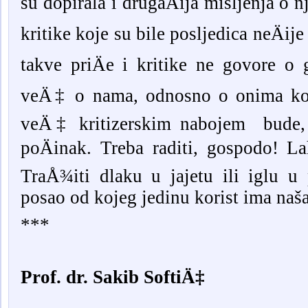
su dopirala i drugaÄija mišljenja o 
kritike koje su bile posljedica neÄije
takve priÄe i kritike ne govore 
veÄ‡ o nama, odnosno o onima koji
veÄ‡ kritizerskim nabojem bude, 
poÄinak. Treba raditi, gospodo! Lah
TraÅ¾iti dlaku u jajetu ili iglu u 
posao od kojeg jedinu korist ima naša
***
Prof. dr. Sakib SoftiÄ‡