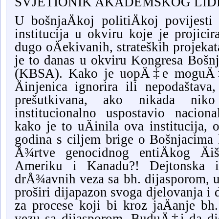
SVJETIONIK AKADEMSKOG LID
U bošnjaÄkoj politiÄkoj povijesti
institucija u okviru koje je projicir
dugo oÄekivanih, strateških projekat
je to danas u okviru Kongresa Bošn
(KBSA). Kako je uopÄ‡e moguÄ‡e
Äinjenica ignorira ili nepodaštava
prešutkivana, ako nikada nik
institucionalno uspostavio naciona
kako je to uÄinila ova institucija, 
godina s ciljem brige o Bošnjacima
Å¾rtve genocidnog entiÄkog Ä
Ameriku i Kanadu?! Dejtonska in
drÅ¾avnih veza sa bh. dijasporom, 
proširi dijapazon svoga djelovanja i 
za procese koji bi kroz jaÄanje bh
vezu sa dijasporom. BuduÄ‡i da dj