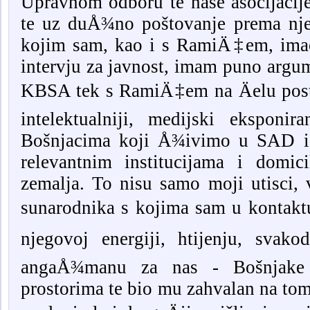
Upravnom odboru te naše asocijacije
te uz duÅ¾no poštovanje prema nj
kojim sam, kao i s RamiÄ‡em, imao
intervju za javnost, imam puno argum
KBSA tek s RamiÄ‡em na Äelu post
intelektualniji, medijski eksponi
Bošnjacima koji Å¾ivimo u SAD i 
relevantnim institucijama i domic
zemalja. To nisu samo moji utisci
sunarodnika s kojima sam u kontakt
njegovoj energiji, htijenju, svak
angaÅ¾manu za nas - Bošnjake
prostorima te bio mu zahvalan na to