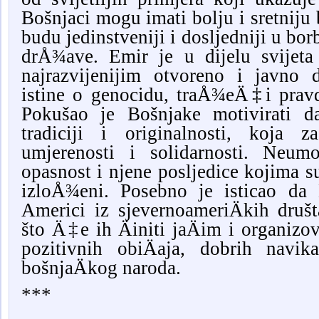
Bošnjaci mogu imati bolju i sretnij
budu jedinstveniji i dosljedniji u bor
drÅ¾ave. Emir je u dijelu svijeta
najrazvijenijim otvoreno i javno 
istine o genocidu, traÅ¾eÄ‡i prav
Pokušao je Bošnjake motivirati da
tradiciji i originalnosti, koja z
umjerenosti i solidarnosti. Neum
opasnost i njene posljedice kojima s
izloÅ¾eni. Posebno je isticao da 
Americi iz sjevernoameriÄkih društ
što Ä‡e ih Äiniti jaÄim i organizo
pozitivnih obiÄaja, dobrih navika
bošnjaÄkog naroda.
***