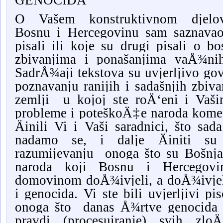
GENOCIDA
O Vašem konstruktivnom djelov
Bosnu i Hercegovinu sam saznavao 
pisali ili koje su drugi pisali o b
zbivanjima i ponašanjima vaÅ¾nih
SadrÅ¾aji tekstova su uvjerljivo go
poznavanju ranijih i sadašnjih zbiv
zemlji u kojoj ste roÄ‘eni i Va
probleme i poteškoÄ‡e naroda kome p
Äinili Vi i Vaši saradnici, što sad
nadamo se, i dalje Äiniti su 
razumijevanju onoga što su Bošnjac
naroda koji Bosnu i Hercegovi
domovinom doÅ¾ivjeli, a doÅ¾ivjeli
i genocida. Vi ste bili uvjerljivi pi
onoga što danas Å¾rtve genocida 
pravdi (procesuiranje) svih zloÄ