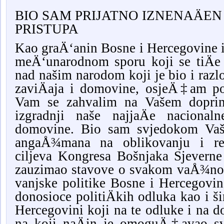
BIO SAM PRIJATNO IZNENAÄE
PRISTUPA
Kao graÄ‘anin Bosne i Hercegovine i
meÄ‘unarodnom sporu koji se tiÄe
nad našim narodom koji je bio i raz
zaviÄaja i domovine, osjeÄ‡am p
Vam se zahvalim na Vašem doprino
izgradnji naše najjaÄe nacionaln
domovine. Bio sam svjedokom Vaš
angaÅ¾mana na oblikovanju i real
ciljeva Kongresa Bošnjaka Sjevern
zauzimao stavove o svakom vaÅ¾nom
vanjske politike Bosne i Hercegovin
donosioce politiÄkih odluka kao i ši
Hercegovini koji na te odluke i na d
na koji naÄin je omoguÄ‡avao sve