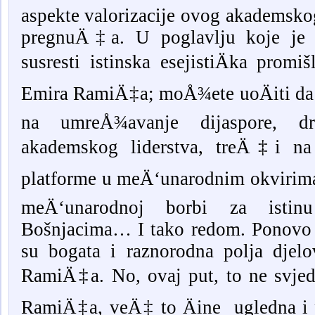
aspekte valorizacije ovog akademskog
pregnuÄ‡a. U poglavlju koje je
susresti istinska esejistiÄka promiš
Emira RamiÄ‡a; moÅ¾ete uoÄiti da n
na umreÅ¾avanje dijaspore, dru
akademskog liderstva, treÄ‡i na s
platforme u meÄ‘unarodnim okvirima,
meÄ‘unarodnoj borbi za isti
Bošnjacima… I tako redom. Ponovo 
su bogata i raznorodna polja djelo
RamiÄ‡a. No, ovaj put, to ne svjedo
RamiÄ‡a, veÄ‡ to Äine ugledna i p