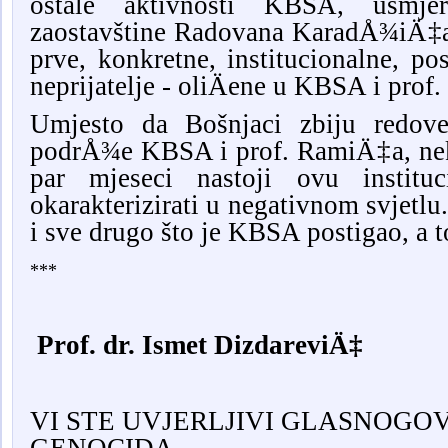
ostale aktivnosti KBSA, usmjer
zaostavštine Radovana KaradÅ¾iÄ‡a,
prve, konkretne, institucionalne, po
neprijatelje - oliÄene u KBSA i pro
Umjesto da Bošnjaci zbiju redove
podrÅ¾e KBSA i prof. RamiÄ‡a, ne
par mjeseci nastoji ovu instituc
okarakterizirati u negativnom svjetlu
i sve drugo što je KBSA postigao, a t
***
Prof. dr. Ismet DizdareviÄ‡
VI STE UVJERLJIVI GLASNOGO