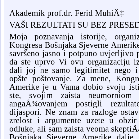
Akademik prof.dr. Ferid MuhiÄ‡
VAŠI REZULTATI SU BEZ PRESE
Moja poznavanja istorije, organi
Kongresa Bošnjaka Sjeverne Amerike
savršeno jasno i potpuno uvjerljivo p
da ste uprvo Vi ovu organizaciju iz
dali joj ne samo legitimitet nego i
opšte poštovanje. Za mene, Kongr
Amerike je u Vama dobio svoju isti
ste, svojim zaista neumornio
angaÅ¾ovanjem postigli rezulta
dijaspori. Ne znam za razloge ost
zrelost i argumente uzete u obzir
odluke, ali sam zaista veoma skepti
Bošnjaka Sjeverne Amerike dalj