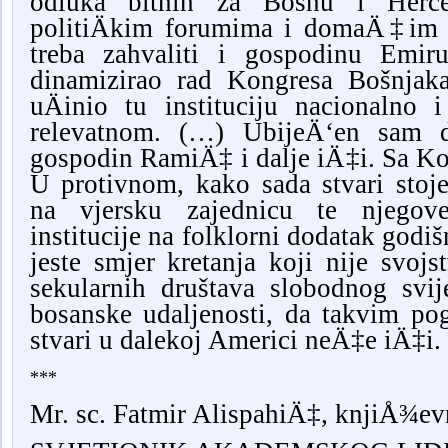
odluka bitnih za Bosnu i Herce
politiÄkim forumima i domaÄ‡im i
treba zahvaliti i gospodinu Em
dinamizirao rad Kongresa Bošnjak
uÄinio tu instituciju nacionaln
relevatnom.
(…) UbijeÄ‘en sam
gospodin RamiÄ‡ i dalje iÄ‡i. Sa Ko
U protivnom, kako sada stvari stoj
na vjersku zajednicu te njegov
institucije na folklorni dodatak godi
jeste smjer kretanja koji nije svojs
sekularnih društava slobodnog svij
bosanske udaljenosti, da takvim p
stvari u dalekoj Americi neÄ‡e iÄ‡i.
***
Mr. sc. Fatmir AlispahiÄ‡, knjiÅ¾evn