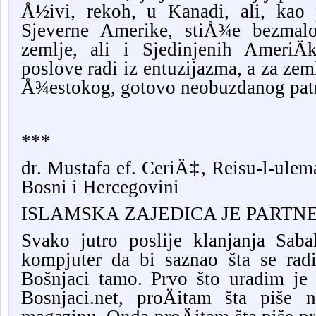
Å½ivi, rekoh, u Kanadi, ali, kao 
Sjeverne Amerike, stiÅ¾e bezmalo
zemlje, ali i Sjedinjenih AmeriÄ
poslove radi iz entuzijazma, a za zeml
Å¾estokog, gotovo neobuzdanog patr
***
dr. Mustafa ef. CeriÄ‡, Reisu-l-ulem
Bosni i Hercegovini
ISLAMSKA ZAJEDICA JE PARTN
Svako jutro poslije klanjanja Sab
kompjuter da bi saznao šta se rad
Bošnjaci tamo. Prvo što uradim je
Bosnjaci.net, proÄitam šta piš