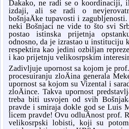
Dakako, ne radi se o koordinaciji, i
izdaji, ali se radi o nevjerovatn
bošnjaÄke tupavosti i zagubljenost
neki Bošnjaci ne vide to što svi S
postao istinska prijetnja opstan
odnosno, da je izrastao u instituciju 
respektira kao jedini ozbiljan reprez
i kao prijetnju velikosrpskim interes
Zadivljuje upornost sa kojom je prof
procesuiranju zloÄina generala Mek
upornost sa kojom su Vizental i sarad
zloÄince. Takva upornost predstavlj
treba biti usvojen od svih Bošnja
pravde i smiraja dokle god se Luis 
licem pravde! Ovu odluÄnost prof. 
velikosrpski lobisti, koji su potom