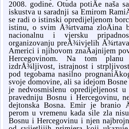
2008. godine. Otuda potiÄe naša sa
iskustva u saradnji sa Emirom Rami
se radi o istinski opredijeljenom bor
istinu, o svim Å¾rtvama zloÄina 
nacionalnu i vjersku pripadno
organizovanju preÅ¾ivjelih Å¾rtava
Americi i njihovom znaÄajnijem po
Hercegovinom. Na tom planu j
izdrÅ¾ljivost, istrajnost i strplji
pod tegobama nasilno prognaniÄko
svoje domovine, ali sa idejom Bosne u
je nedvosmislenu opredijeljenost u 
pravedniju Bosnu i Hercegovinu, ne
dejtonska Bosna. Emir je branio Ä
perom u vremenu kada sile zla nisu 
Bosnu i Hercegovinu i njen najbrojn
od svijetlijih primjera koji ukaz