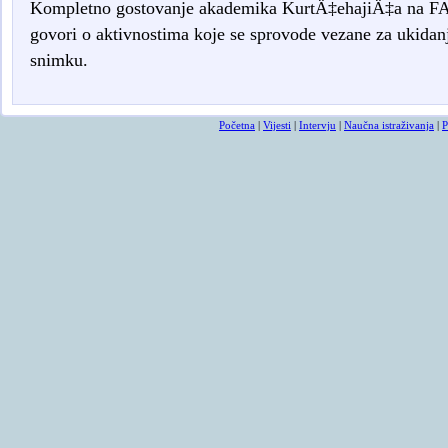
Kompletno gostovanje akademika KurtÄ‡ehajiÄ‡a na FACE
govori o aktivnostima koje se sprovode vezane za ukidan
snimku.
Početna
|
Vijesti
|
Intervju
|
Naučna istraživanja
|
P