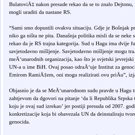
BulatoviÄ‡ nakon presude rekao da se to znalo Dejtonu, 
mogli uraditi da nastane RS.
“Sami smo dopustili ovakvu situaciju. Gdje je Bošnjak prvi
niko ga ništa ne pita. Današnja politika misli da se neke 
rekao da je RS trajna kategorija. Sud u Hagu ima dvije fu
savjetodavno mišljenje. Savjetodavno mišljenje mogu tr
meÄ‘unarodnih organizacija, kao što je svjetski jevrejsk
UN-a u ime BiH. Ovaj posao odraÄ‘uje Institut za genoci
Emirom RamiÄ‡em, oni mogu realizirati ovu priÄu”, izj
Objasnio je da se MeÄ‘unarodnom sudu pravde u Hagu tr
zahtjevom da dgovori na pitanje ‘da li Republika Srpska 
koju je ovaj sud izrekao’ jer postiji presuda od 2007. god
konkretizacije koja bi obavezala UN da deinstaliraju tvo
genocida.