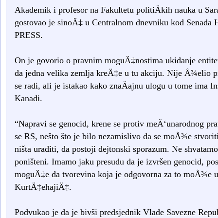
Akademik i profesor na Fakultetu politiÄkih nauka u S
gostovao je sinoÄ‡ u Centralnom dnevniku kod Senada 
PRESS.
On je govorio o pravnim moguÄ‡nostima ukidanje entiteta
da jedna velika zemlja kreÄ‡e u tu akciju. Nije Å¾elio p
se radi, ali je istakao kako znaÄajnu ulogu u tome ima I
Kanadi.
“Napravi se genocid, krene se protiv meÄ‘unarodnog prav
se RS, nešto što je bilo nezamislivo da se moÅ¾e stvori
ništa uraditi, da postoji dejtonski sporazum. Ne shvatam
poništeni. Imamo jaku presudu da je izvršen genocid, post
moguÄ‡e da tvorevina koja je odgovorna za to moÅ¾e uo
KurtÄ‡ehajiÄ‡.
Podvukao je da je bivši predsjednik Vlade Savezne Repu