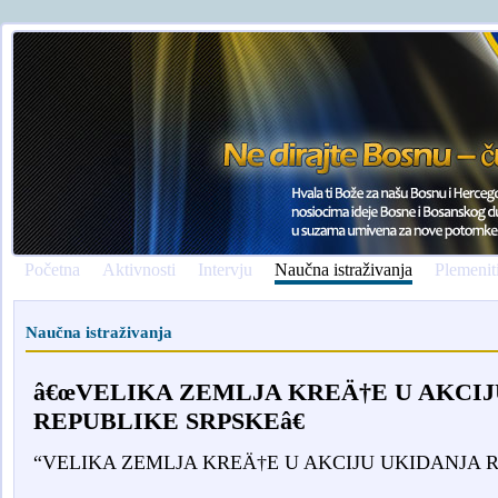
Početna
Aktivnosti
Intervju
Naučna istraživanja
Plemenit
Naučna istraživanja
â€œVELIKA ZEMLJA KREÄ†E U AKCIJ
REPUBLIKE SRPSKEâ€
“VELIKA ZEMLJA KREÄ†E U AKCIJU UKIDANJA 