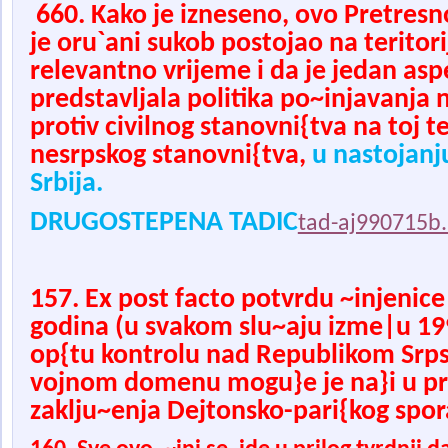
660. Kako je izneseno, ovo Pretresno
je oru`ani sukob postojao na teritori
relevantno vrijeme i da je jedan as
predstavljala politika po~injavanja 
protiv civilnog stanovni{tva na toj te
nesrpskog stanovni{tva,
u nastojanju
Srbija.
DRUGOSTEPENA TADIC
tad-aj990715b.P
1
57. Ex post facto potvrdu ~injenice 
godina (u svakom slu~aju izme|u 1992
op{tu kontrolu nad Republikom Srps
vojnom domenu mogu}e je na}i u pr
zaklju~enja Dejtonsko-pari{kog sp