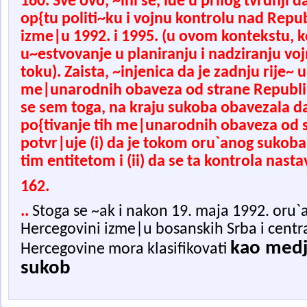
160. Sve ovo, ~ini se, ide u prilog tvrdnji da
op{tu politi~ku i vojnu kontrolu nad Re
izme|u 1992. i 1995. (u ovom kontekstu, k
u~estvovanje u planiranju i nadziranju voj
toku). Zaista, ~injenica da je zadnju rije~
me|unarodnih obaveza od strane Republike
se sem toga, na kraju sukoba obavezala da
po{tivanje tih me|unarodnih obaveza od s
potvr|uje (i) da je tokom oru`anog sukoba 
tim entitetom i (ii) da se ta kontrola nasta
162.
..
Stoga se ~ak i nakon 19. maja 1992. oru`a
Hercegovini izme|u bosanskih Srba i centra
kao me
d
Hercegovine mora klasifikovati
suko
b