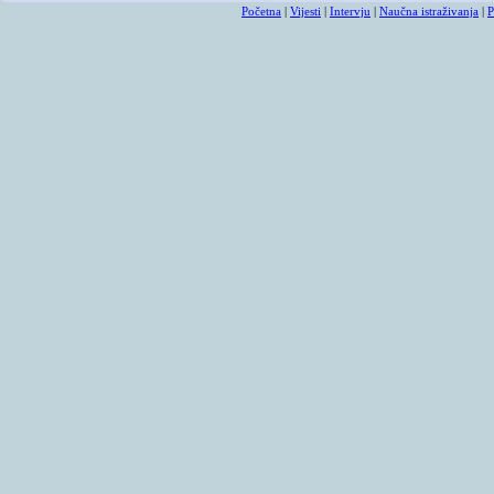
Početna
|
Vijesti
|
Intervju
|
Naučna istraživanja
|
P