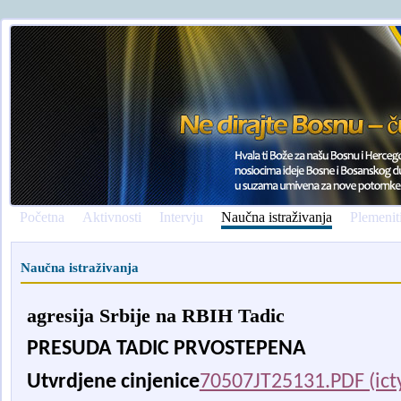
Početna
Aktivnosti
Intervju
Naučna istraživanja
Plemenit
Naučna istraživanja
agresija Srbije na RBIH Tadic
PRESUDA TADIC PRVOSTEPENA
Utvr
dj
ene
c
injenice
70507JT25131.PDF (icty