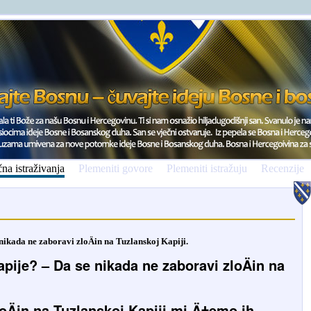
na istraživanja
Plemeniti govore
Plemeniti istražuju
Recenzije
nikada ne zaboravi zloÄin na Tuzlanskoj Kapiji.
pije? – Da se nikada ne zaboravi zloÄin na
loÄin na Tuzlanskoj Kapiji mi Ä‡emo ih