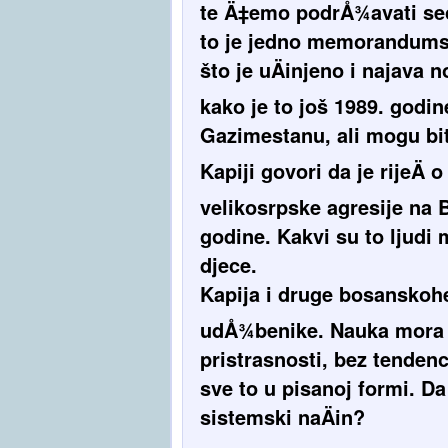
te Ä‡emo podrÅ¾avati sece
to je jedno memorandumsk
što je uÄinjeno i najava 
kako je to još 1989. godi
Gazimestanu, ali mogu bi
Kapiji govori da je rijeÄ
velikosrpske agresije na 
godine. Kakvi su to ljudi m
djece.
Kapija i druge bosanskoh
udÅ¾benike. Nauka mora o
pristrasnosti, bez tendenc
sve to u pisanoj formi. D
sistemski naÄin?