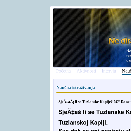
Početna
Aktivnosti
Intervju
Nauč
Naučna istraživanja
SjeÄ‡aÅ¡ li se Tuzlanske Kapije? â€“ Da se 
SjeÄ‡aš li se Tuzlanske Ka
Tuzlanskoj Kapiji.
Sve dok se oni negiraju z