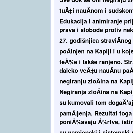
tuÄ‡i nauÄnom i sudskom
Edukacija i animiranje prij
prava i slobode protiv ne
27. godišnjica straviÄnog
poÄinjen na Kapiji i u ko
teÅ¾e i lakše ranjeno. St
daleko veÄ‡u nauÄnu paÅ¾
negiranju zloÄina na Kapi
Negiranja zloÄina na Kapi
su kumovali tom dogaÄ‘aju 
pamÄ‡enja, Rezultat toga 
poniÅ¾avaju Å¾rtve, istinu
su namjenski i sistemski 