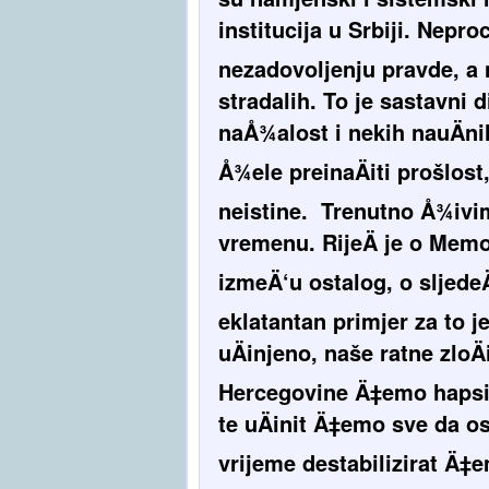
institucija u Srbiji. Nepr
nezadovoljenju pravde, a 
stradalih. To je sastavni
naÅ¾alost i nekih nauÄni
Å¾ele preinaÄiti prošlost
neistine. Trenutno Å¾i
vremenu. RijeÄ je o Memo
izmeÄ‘u ostalog, o sljede
eklatantan primjer za to j
uÄinjeno, naše ratne zloÄ
Hercegovine Ä‡emo hapsit
te uÄinit Ä‡emo sve da os
vrijeme destabilizirat Ä‡