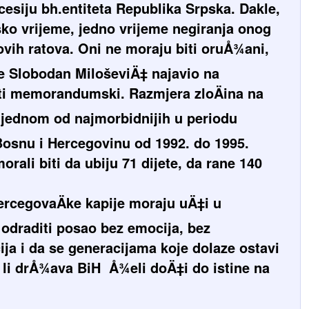
siju bh.entiteta Republika Srpska. Dakle,
o vrijeme, jedno vrijeme negiranja onog
novih ratova. Oni ne moraju biti oruÅ¾ani,
ne Slobodan MiloševiÄ‡ najavio na
ti memorandumski. Razmjera zloÄina na
 o jednom od najmorbidnijih u periodu
Bosnu i Hercegovinu od 1992. do 1995.
orali biti da ubiju 71 dijete, da rane 140
ercegovaÄke kapije moraju uÄ‡i u
draditi posao bez emocija, bez
ija i da se generacijama koje dolaze ostavi
a li drÅ¾ava BiH Å¾eli doÄ‡i do istine na