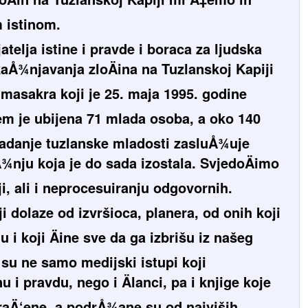
 istinom.
atelja istine i pravde i boraca za ljudska
kaÅ¾njavanja zloÄina na Tuzlanskoj Kapiji
 masakra koji je 25. maja 1995. godine
jem je ubijena 71 mlada osoba, a oko 140
radanje tuzlanske mladosti zasluÅ¾uje
nju koja je do sada izostala. SvjedoÄimo
ji, ali i neprocesuiranju odgovornih.
ji dolaze od izvršioca, planera, od onih koji
i koji Äine sve da ga izbrišu iz našeg
su ne samo medijski istupi koji
 i pravdu, nego i Älanci, pa i knjige koje
raÄ‘ene, a podrÅ¾ane su od najviših