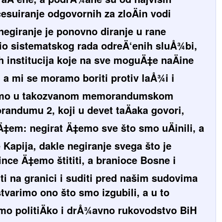
ocesuiranje odgovornih za zloÄin vodi
negiranje je ponovno diranje u rane
 dio sistematskog rada odreÄ‘enih sluÅ¾bi,
h institucija koje na sve moguÄ‡e naÄine
, a mi se moramo boriti protiv laÅ¾i i
vimo u takozvanom memorandumskom
randumu 2, koji u devet taÄaka govori,
Ä‡em: negirat Ä‡emo sve što smo uÄinili, a
e Kapija, dakle negiranje svega što je
ince Ä‡emo štititi, a branioce Bosne i
i na granici i suditi pred našim sudovima
tvarimo ono što smo izgubili, a u to
emo politiÄko i drÅ¾avno rukovodstvo BiH