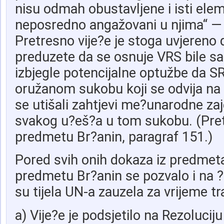
nisu odmah obustavljene i isti eleme
neposredno angažovani u njima“ — V
Pretresno vije?e je stoga uvjereno 
preduzete da se osnuje VRS bile sa
izbjegle potencijalne optužbe da SR
oružanom sukobu koji se odvija na te
se utišali zahtjevi me?unarodne za
svakog u?eš?a u tom sukobu. (Pret
predmetu Br?anin, paragraf 151.)
Pored svih onih dokaza iz predmeta
predmetu Br?anin se pozvalo i na ?i
su tijela UN-a zauzela za vrijeme tr
a) Vije?e je podsjetilo na Rezolucij