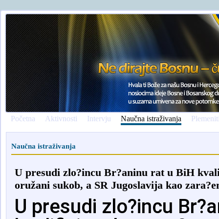
Početna
Aktivnosti
Intervju
Naučna istraživanja
Plemenit
Naučna istraživanja
U presudi zlo?incu Br?aninu rat u BiH kval
oružani sukob, a SR Jugoslavija kao zara?e
U presudi zlo?incu Br?a