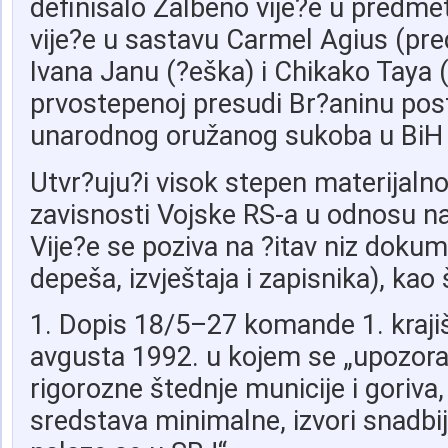
definisalo Žalbeno vije?e u predme
vije?e u sastavu Carmel Agius (pred
Ivana Janu (?eška) i Chikako Taya (
prvostepenoj presudi Br?aninu pos
unarodnog oružanog sukoba u BiH 
Utvr?uju?i visok stepen materijalno
zavisnosti Vojske RS-a u odnosu na
Vije?e se poziva na ?itav niz doku
depeša, izvještaja i zapisnika), kao 
1. Dopis 18/5–27 komande 1. kraji
avgusta 1992. u kojem se „upozor
rigorozne štednje municije i goriva,
sredstava minimalne, izvori snadbij