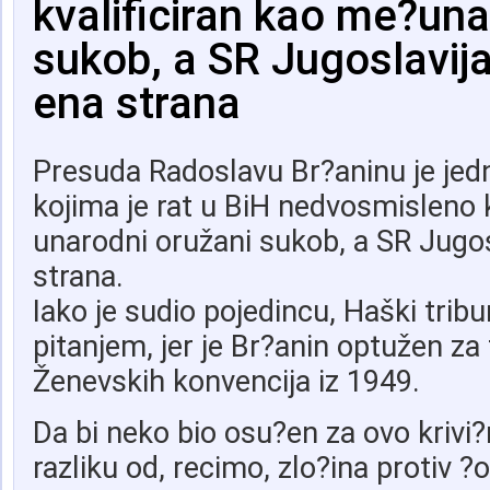
kvalificiran kao me?una
sukob, a SR Jugoslavij
ena strana
Presuda Radoslavu Br?aninu je jed
kojima je rat u BiH nedvosmisleno 
unarodni oružani sukob, a SR Jugos
strana.
Iako je sudio pojedincu, Haški trib
pitanjem, jer je Br?anin optužen za
Ženevskih konvencija iz 1949.
Da bi neko bio osu?en za ovo krivi?
razliku od, recimo, zlo?ina protiv ?