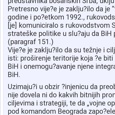
predstavnika bosanskih Srba, uklju?
Pretresno vije?e je zaklju?ilo da je
godine i po?etkom 1992., rukovod
[je] komuniciralo s rukovodstvom 
strateške politike u slu?aju da BiH
(paragraf 151.)
Vije?e je zaklju?ilo da su težnje i cil
isti: proširenje teritorije koja ?e bi
BiH i onemogu?avanje njene integra
BiH.
Uzimaju?i u obzir ?injenicu da pr
nije dovela ni do kakvih bitnijih pr
ciljevima i strategiji, te da „vojne 
pod komandom Beograda zapo?ele p