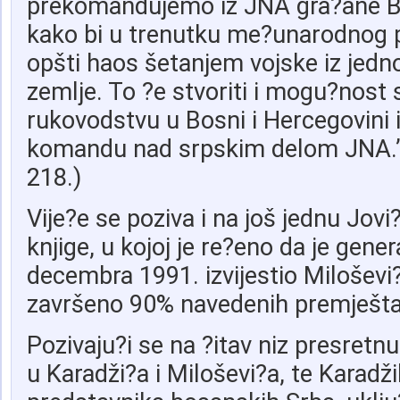
prekomandujemo iz JNA gra?ane Bo
kako bi u trenutku me?unarodnog pr
opšti haos šetanjem vojske iz jedno
zemlje. To ?e stvoriti i mogu?nost
rukovodstvu u Bosni i Hercegovini
komandu nad srpskim delom JNA.” (
218.)
Vije?e se poziva i na još jednu Jovi?
knjige, u kojoj je re?eno da je gener
decembra 1991. izvijestio Miloševi?
završeno 90% navedenih premješta
Pozivaju?i se na ?itav niz presretn
u Karadži?a i Miloševi?a, te Karadži