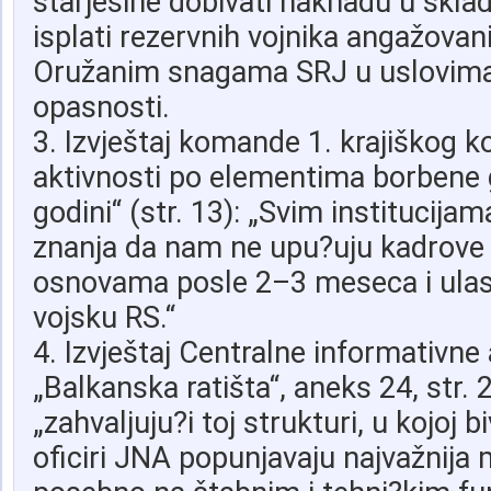
starješine dobivati naknadu u skla
isplati rezervnih vojnika angažovan
Oružanim snagama SRJ u uslovima
opasnosti.
3. Izvještaj komande 1. krajiškog k
aktivnosti po elementima borbene 
godini“ (str. 13): „Svim institucija
znanja da nam ne upu?uju kadrove 
osnovama posle 2–3 meseca i ulas
vojsku RS.“
4. Izvještaj Centralne informativne
„Balkanska ratišta“, aneks 24, str. 2
„zahvaljuju?i toj strukturi, u kojoj b
oficiri JNA popunjavaju najvažnija m