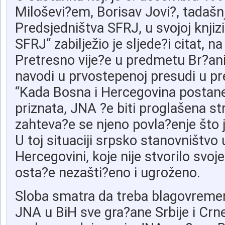
Miloševi?em, Borisav Jovi?, tadašnj
Predsjedništva SFRJ, u svojoj knjizi
SFRJ“ zabilježio je sljede?i citat, na
Pretresno vije?e u predmetu Br?anin,
navodi u prvostepenoj presudi u pr
“Kada Bosna i Hercegovina posta
priznata, JNA ?e biti proglašena s
zahteva?e se njeno povla?enje što 
U toj situaciji srpsko stanovništvo 
Hercegovini, koje nije stvorilo svoje
osta?e nezašti?eno i ugroženo.
Sloba smatra da treba blagovreme
JNA u BiH sve gra?ane Srbije i Crn