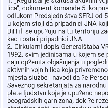
1. „Regulisanje statusa aktivnih voj
lica“, dokument komande 5. korpus
odlukom Predsjedništva SFRJ od 5
u kojem stoji da pripadnici JNA koji 
BiH ili se upu?uju na tu teritoriju z
kao i ostali pripadnici JNA.
2. Cirkularni dopis Generalštaba V
1992. svim jedinicama u kojem se 
daju op?enita objašnjenja u pogledu
aktivnih vojnih lica koja privremeno
mjesta službe i navodi da ?e Perso
Saveznog sekretarijata za narodnu 
plate ljudstvu koje je upu?eno nep
beogradskih garnizona, dok ?e reze