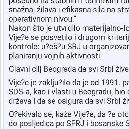
posebno na štabnim i tehni?kim fu
snažna, žilava i efikasna sila na st
operativnom nivou.“
Nakon što je utvrdilo materijalno-l
Vije?e se posvetilo i drugom kriteri
kontrole: u?eš?u SRJ u organizovanju
planiranju vojnih aktivnosti.
Glavni cilj Beograda da svi Srbi žive
Vije?e je zaklju?ilo da je od 1991. pa
SDS-a, kao i vlasti u Beogradu, bio
država i da se osigura da svi Srbi ž
O?ekivalo se, kaže Vije?e, da ?e otc
do posljedica po SFRJ i bosanske Sr