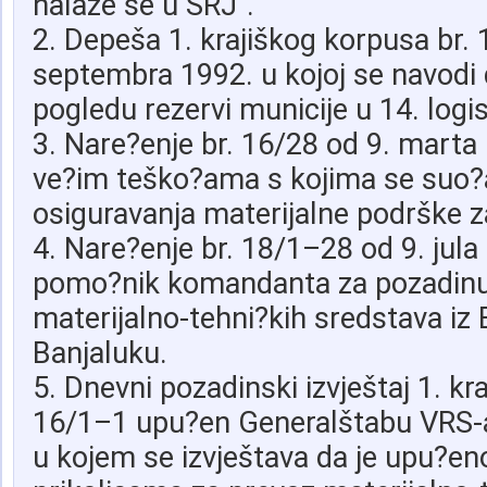
nalaze se u SRJ“.
2. Depeša 1. krajiškog korpusa br.
septembra 1992. u kojoj se navodi d
pogledu rezervi municije u 14. logist
3. Nare?enje br. 16/28 od 9. marta 
ve?im teško?ama s kojima se suo?
osiguravanja materijalne podrške z
4. Nare?enje br. 18/1–28 od 9. jula 
pomo?nik komandanta za pozadinu
materijalno-tehni?kih sredstava iz
Banjaluku.
5. Dnevni pozadinski izvještaj 1. kr
16/1–1 upu?en Generalštabu VRS-a
u kojem se izvještava da je upu?e