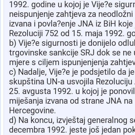
1992. godine u kojoj je Vije?e sigur
neispunjenje zahtjeva za neodložni
izvana i povla?enje JNA iz BiH koje 
Rezoluciji 752 od 15. maja 1992. g
b) Vije?e sigurnosti je donijelo odl
trgovinske sankcije SRJ dok se ne 
mjere s ciljem ispunjenjenja zahtjev
c) Nadalje, Vije?e je podsjetilo da 
skupština UN-a usvojila Rezolucij
25. avgusta 1992. u kojoj je ponovi
miješanja izvana od strane JNA na t
Hercegovine.
d) Na koncu, izvještaj generalnog 
decembra 1992. jeste još jedan pok