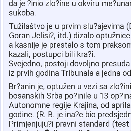
da je ?inio zlo?ine u okviru me?u
sukoba.
Tužilaštvo je u prvim slu?ajevima (
Goran Jelisi?, itd.) dizalo optužnic
a kasnije je prestalo s tom praksom
kazali, postupci bili kra?i.
Svejedno, postoji dovoljno presuda
iz prvih godina Tribunala a jedna od
Br?anin je, optužen u vezi sa zlo?i
bosanskih Srba po?inile u 13 op?in
Autonomne regije Krajina, od apri
godine. (R. B. je ina?e bio predsjedn
Primjenjuju?i pravni standard (test 