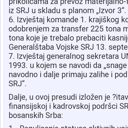
prikolicama za prevoz materijalno-
iz SRJ u skladu s planom „Izvor 3“.
6. Izvještaj komande 1. krajiškog k
odobrenjem za transfer 225 tona m
tona koje je trebalo prebaciti kasni
Generalštaba Vojske SRJ 13. sept
7. Izvještaj generalnog sekretara 
1993. u kojem se navodi da „snage
navodno i dalje primaju zalihe i po
SRJ“.
Dalje, u ovoj presudi izložen je ?ita
finansijskoj i kadrovskoj podršci 
bosanskih Srba: