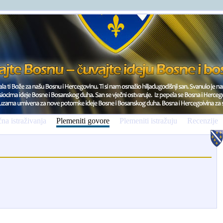
na istraživanja
Plemeniti govore
Plemeniti istražuju
Recenzije