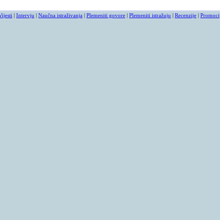
Vijesti
|
Intervju
|
Naučna istraživanja
|
Plemeniti govore
|
Plemeniti istražuju
|
Recenzije
|
Promoci