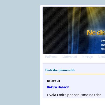
Početna
Aktivnosti
Intervju
Nauč
Podrške plemenitih
Bakira .H
Bakira Hasecic
Hvala Emire ponosni smo na tebe