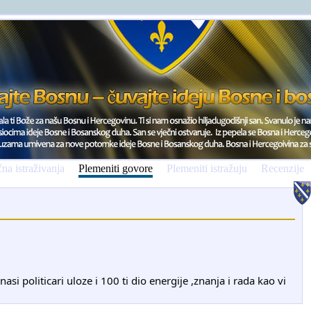
na istraživanja
Plemeniti govore
Plemeniti istražuju
Recenzije
si politicari uloze i 100 ti dio energije ,znanja i rada kao vi