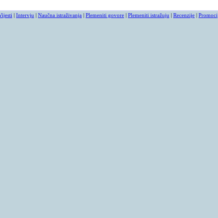
Vijesti
|
Intervju
|
Naučna istraživanja
|
Plemeniti govore
|
Plemeniti istražuju
|
Recenzije
|
Promoci