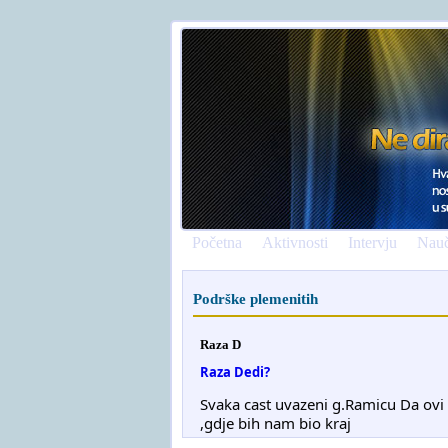
Početna
Aktivnosti
Intervju
Nauč
Podrške plemenitih
Raza D
Raza Dedi?
Svaka cast uvazeni g.Ramicu Da ovi na
,gdje bih nam bio kraj