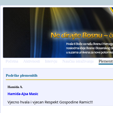
Početna
Aktivnosti
Intervju
Naučna istraživanja
Plemenit
Podrške plemenitih
Hamida A.
Hamida-Ajsa Masic
Vjecno hvala i vjecan Respekt Gospodine Ramic!!!