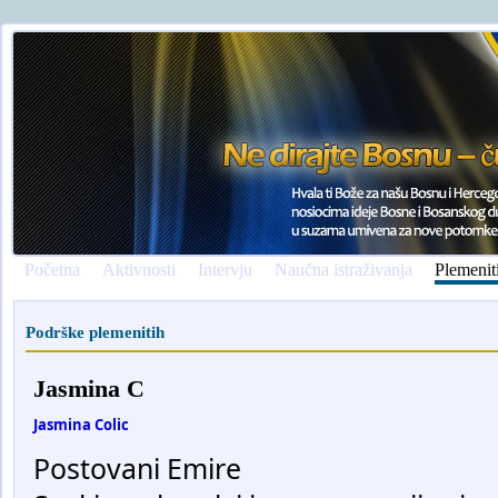
Početna
Aktivnosti
Intervju
Naučna istraživanja
Plemenit
Podrške plemenitih
Jasmina C
Jasmina Colic
Postovani Emire