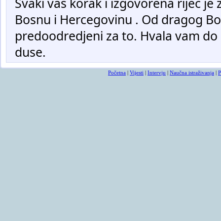
Svaki vas korak i izgovorena rijec j
Bosnu i Hercegovinu . Od dragog Bo
predoodredjeni za to. Hvala vam do
duse.
Početna
|
Vijesti
|
Intervju
|
Naučna istraživanja
|
P