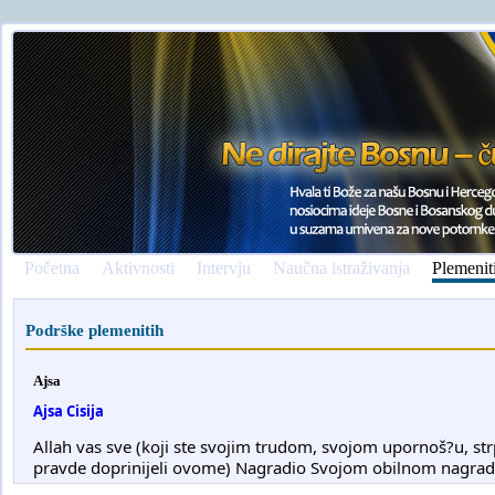
Početna
Aktivnosti
Intervju
Naučna istraživanja
Plemenit
Podrške plemenitih
Ajsa
Ajsa Cisija
Allah vas sve (koji ste svojim trudom, svojom upornoš?u, strp
pravde doprinijeli ovome) Nagradio Svojom obilnom nagrad