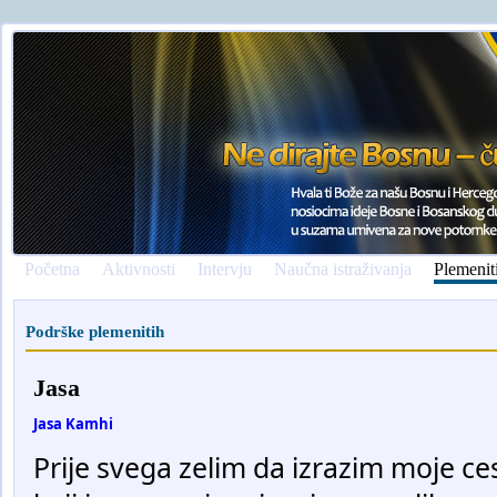
Početna
Aktivnosti
Intervju
Naučna istraživanja
Plemenit
Podrške plemenitih
Jasa
Jasa Kamhi
Prije svega zelim da izrazim moje c