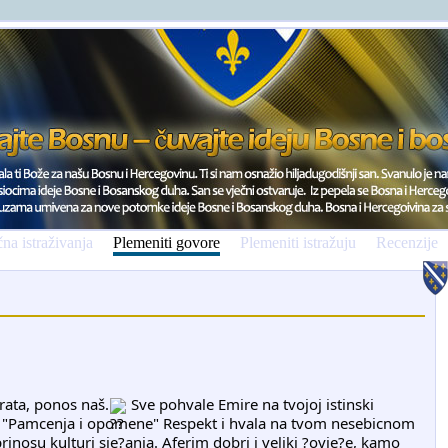
na istraživanja
Plemeniti govore
Plemeniti istražuju
Recenzije
brata, ponos naš.
Sve pohvale Emire na tvojoj istinski
že "Pamcenja i opomene" Respekt i hvala na tvom nesebicnom
rinosu kulturi sje?anja. Aferim dobri i veliki ?ovje?e, kamo