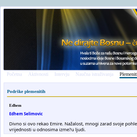
Početna
Aktivnosti
Intervju
Naučna istraživanja
Plemenit
Podrške plemenitih
Edhem
Edhem Selimovic
Divno si ovo rekao Emire. Nažalost, mnogi zarad svoje pohl
vrijednosti u odnosima izme?u ljudi.