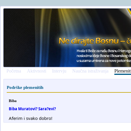
Početna
Aktivnosti
Intervju
Naučna istraživanja
Plemenit
Podrške plemenitih
Biba
Biba Muratovi? Sara?evi?
Aferim i svako dobro!