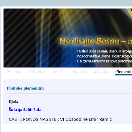
Početna
Aktivnosti
Intervju
Naučna istraživanja
Plemenit
Podrške plemenitih
Djula
Šukrija Salih ?ula
CAST I PONOS NAS STE I VI Gospodine Emir Ramic