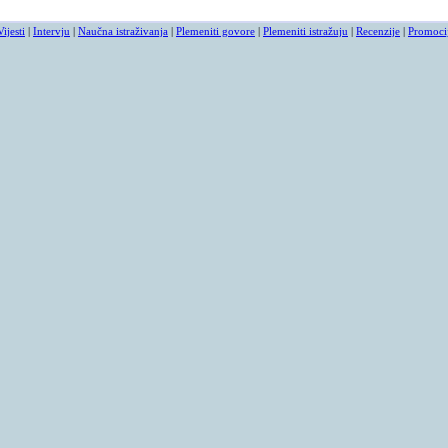
Vijesti
|
Intervju
|
Naučna istraživanja
|
Plemeniti govore
|
Plemeniti istražuju
|
Recenzije
|
Promoci