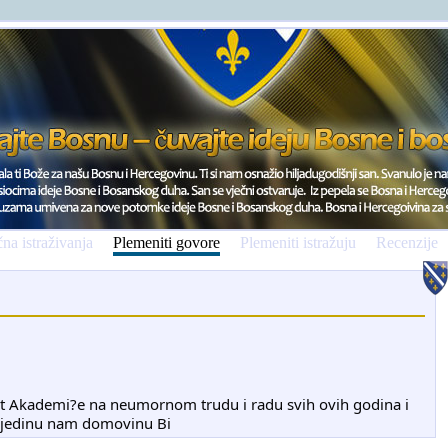
na istraživanja
Plemeniti govore
Plemeniti istražuju
Recenzije
t Akademi?e na neumornom trudu i radu svih ovih godina i
a jedinu nam domovinu Bi