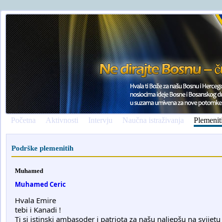
Početna
Aktivnosti
Intervju
Naučna istraživanja
Plemenit
Podrške plemenitih
Muhamed
Muhamed Ceric
Hvala Emire
tebi i Kanadi !
Ti si istinski ambasoder i patriota za našu naljepšu na svijetu 