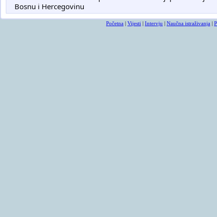
Bosnu i Hercegovinu
Početna
|
Vijesti
|
Intervju
|
Naučna istraživanja
|
P