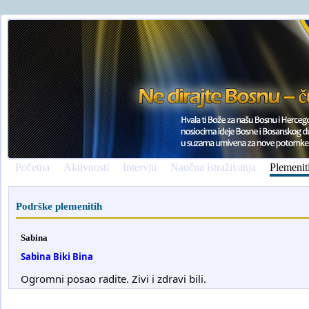
Početna
Aktivnosti
Intervju
Naučna istraživanja
Plemenit
Podrške plemenitih
Sabina
Sabina Biki Bina
Ogromni posao radite. Zivi i zdravi bili.