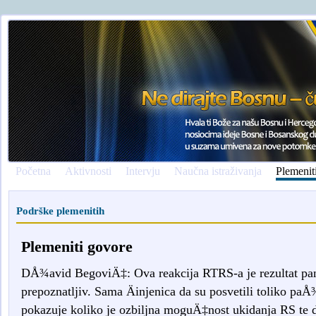
Početna
Aktivnosti
Intervju
Naučna istraživanja
Plemenit
Podrške plemenitih
Plemeniti govore
DÅ¾avid BegoviÄ‡: Ova reakcija RTRS-a je rezultat pani
prepoznatljiv. Sama Äinjenica da su posvetili toliko 
pokazuje koliko je ozbiljna moguÄ‡nost ukidanja RS te