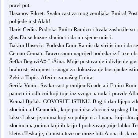
pravi put.
Hasanov Fikret: Svaka cast za mog zemljaka Emira! Post
pobjede inshAlah!
Haris Cedic: Podrska Emiru Ramicu i hvala zasluzile su 
glas.Da se kazne zlocinci i da im sjeme unisti.
Bakira Hasecic: Podrska Emir Ramic da siri istinu i da se 
Ceman Ceman: Bravo samo naprijed podrska iz Luxembo
Šefka BegoviÄ‡-LiÄina: Moje postovanje i divljenje g
hrabrost, istrajnost i snagu za dokazivanje bosnjacke istin
Zekira Topic: Aferim za našeg Emira
Serifa Vunic: Svaka cast premijeu Knade a i Emiru Rmic
pametni i odlucni koji toje iaz svoga naroda i pravde Al
Kemal Bjelak. GOVORITI ISTINU. Bog ti dao lijepo zdrav
zlocinima,I Genocidu, koje pocinise zlocinci srpskog I 
lakse.Lakse je,onima koji su pobijeni a I nama koji sluc
zlocincima,onima koji ih kriju I podrzavaju,nije lahko.Te
kletva.Teska je, da nista teze ne moze biti.A ona ih ,kroz 