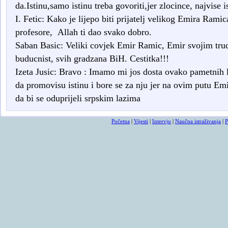
da.Istinu,samo istinu treba govoriti,jer zlocince, najvise is
I. Fetic: Kako je lijepo biti prijatelj velikog Emira Rami
profesore, Allah ti dao svako dobro.
Saban Basic: Veliki covjek Emir Ramic, Emir svojim trudo
buducnist, svih gradzana BiH. Cestitka!!!
Izeta Jusic: Bravo : Imamo mi jos dosta ovako pametnih ljudi
da promovisu istinu i bore se za nju jer na ovim putu E
da bi se oduprijeli srpskim lazima
Početna
|
Vijesti
|
Intervju
|
Naučna istraživanja
|
P