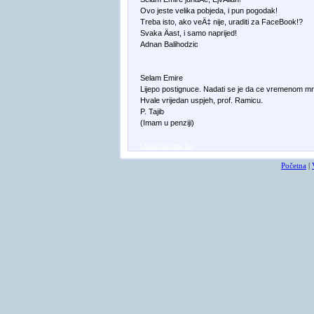
Ovo jeste velika pobjeda, i pun pogodak!
Treba isto, ako veÄ‡ nije, uraditi za FaceBook!?
Svaka Äast, i samo naprijed!
Adnan Balihodzic
Selam Emire
Lijepo postignuce. Nadati se je da ce vremenom mnogi 
Hvale vrijedan uspjeh, prof. Ramicu.
P. Tajib
(Imam u penziji)
Osmrtnicama ba
Početna
|