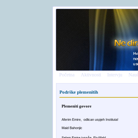
Početna
Aktivnosti
Intervju
Nauč
Podrške plemenitih
Plemeniti govore
Aferim Emire, odlican uspjeh Instituta!
Maid Bahonjic
Selam Emire junaÄe, EjvAllah!