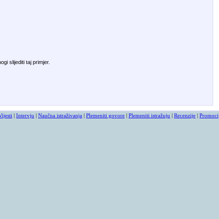
slijediti taj primjer.
Vijesti
|
Intervju
|
Naučna istraživanja
|
Plemeniti govore
|
Plemeniti istražuju
|
Recenzije
|
Promoci