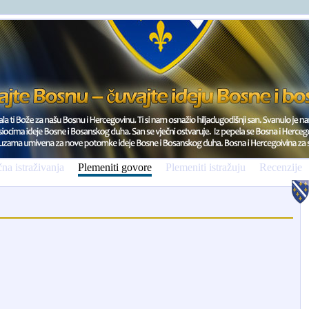
na istraživanja
Plemeniti govore
Plemeniti istražuju
Recenzije