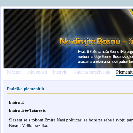
Početna
Aktivnosti
Intervju
Naučna istraživanja
Plemenit
Podrške plemenitih
Emira T.
Emira Trto-Tatarevic
Slazem se s tobom Emira.Nasi politicari se bore za sebe i svoju parti
Bosni. Velika razlika.